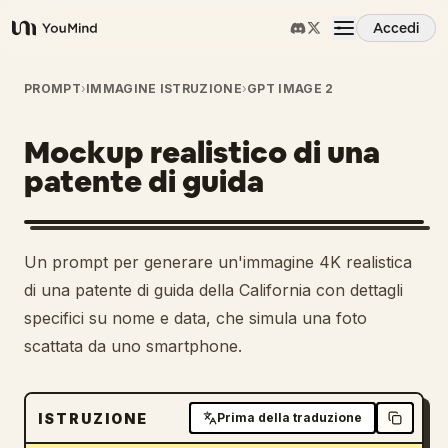
Accedi
YouMind
Panoramica
PROMPT
›
IMMAGINE ISTRUZIONE
›
GPT IMAGE 2
Mockup realistico di una
Casi d'uso
patente di guida
Abilità
Un prompt per generare un'immagine 4K realistica
Prompt
di una patente di guida della California con dettagli
specifici su nome e data, che simula una foto
scattata da uno smartphone.
Prezzi
Scarica
ISTRUZIONE
Prima della traduzione