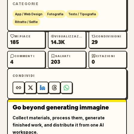
CATEGORIE
App / Web Design
Fotografia
Testo / Tipografia
Ritratto / Selfie
MI PIACE
VISUALIZZAZIONI
CONDIVISIONI
185
14.3K
29
COMMENTI
SALVATI
CITAZIONI
4
203
0
CONDIVIDI
Go beyond generating immagine
Collect materials, process them, generate
finished work, and distribute it from one AI
workspace.