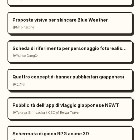
Proposta visiva per skincare Blue Weather
@Mr.pinecone
Scheda di riferimento per personaggio fotorealistico
@Yuhoo Gang🦭
Quattro concept di banner pubblicitari giapponesi
@こぎそ
Pubblicità dell'app di viaggio giapponese NEWT
@Takaya Shinozuka / CEO of Reiwa Travel
Schermata di gioco RPG anime 3D