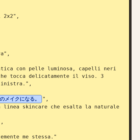
he tocca delicatamente il viso. 3 
inistra.",

のメイクになる。
",
