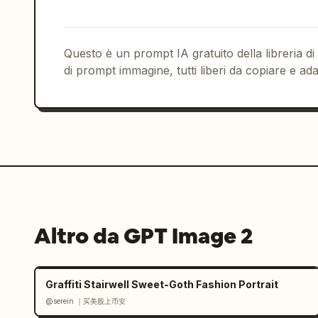
      {

        "position": "in basso a sinistra",

        "industry": "palestra fitness",

Questo è un prompt IA gratuito della libreria di
        "visuals": "Donna asiatica atletica con reggiseno sportivo nero, coda 
di prompt immagine, tutti liberi da copiare e ada
di cavallo, sudata, sguardo determinat
viola.",

        "typography": {

          "top_text": "È il momento di diventare la versione migliore di te",

          "main_copy": "
わたしを、超えて
          "bullet_points": [

            "☑ Personal training",

            "☑ Supporto completo per principianti",

            "☑ Non serve attrezzatura"

Altro da GPT Image 2
          ],

          "offer": "Inizia con u
¥2,200
(tasse incluse)",

Graffiti Stairwell Sweet-Goth Fashion Portrait
          "logo": "B BEYOND LIMIT PERSONAL GYM"

@serein ｜买美股上币安
        }
