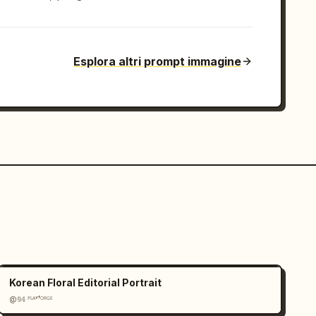
Esplora altri prompt immagine
Korean Floral Editorial Portrait
@𝟡𝟜 ᴾᴸᴬʸᶠᴼᴿᴳᴱ