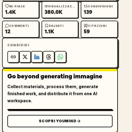
MI PIACE
VISUALIZZAZIONI
CONDIVISIONI
1.4K
380.0K
139
COMMENTI
SALVATI
CITAZIONI
12
1.1K
59
CONDIVIDI
Go beyond generating immagine
Collect materials, process them, generate
finished work, and distribute it from one AI
workspace.
SCOPRI YOUMIND