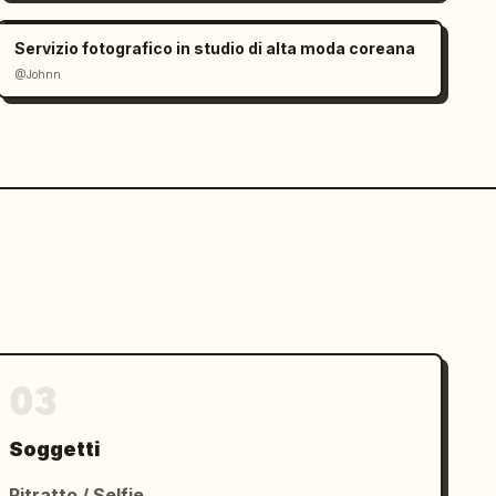
Servizio fotografico in studio di alta moda coreana
@Johnn
03
Soggetti
Ritratto / Selfie