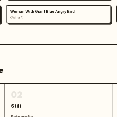
Woman With Giant Blue Angry Bird
@Alina Ai
to, pianta in vaso.",

出会う旅。
",

e
dal sito ufficiale → 2024.6.1 sab - 
02
Stili
Fotografia