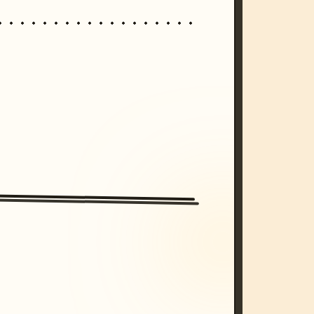
/imagine prompt: cinematic, cyberpunk s
unset, neon colors, 8k --v 6.0