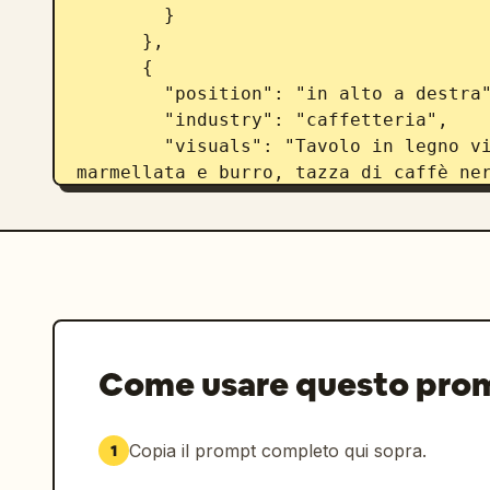
        }

      },

      {

        "position": "in alto a destra",

        "industry": "caffetteria",

        "visuals": "Tavolo in legno vicino a una finestra, piatto con toast, 
marmellata e burro, tazza di caffè ner
        "typography": {

          "top_text": "Una piccola caffetteria vicino al bosco",

          "main_copy": "
今日も、いい日。
          "sub_copy": "Concediti una pausa rilassante con il nostro caffè 
artigianale e pane appena sfornato.",

          "badge": "Edizione stagionale: disponibile toast con marmellata di 
fragole",

Come usare questo pro
          "logo": "morino cafe",

          "details": "APERTO 8:00 - 18:00 Chiusura: mercoledì 〒150-0001 
Tokyo, Shibuya-ku, Jingumae 1-2-3"

Copia il prompt completo qui sopra.
1
        }

      },
