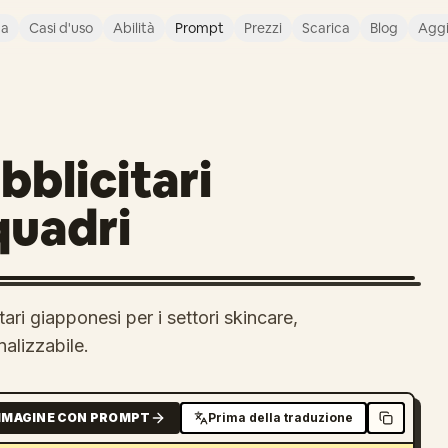
ca
Casi d'uso
Abilità
Prompt
Prezzi
Scarica
Blog
Agg
bblicitari
quadri
ari giapponesi per i settori skincare,
nalizzabile.
MMAGINE CON PROMPT
Prima della traduzione