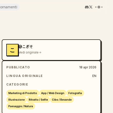
iornamenti
@こぎそ
こ
Vedi originale
PUBBLICATO
18 apr 2026
LINGUA ORIGINALE
EN
CATEGORIE
Marketing di Prodotto
App / Web Design
Fotografia
Illustrazione
Ritratto / Selfie
Cibo / Bevande
Paesaggio / Natura