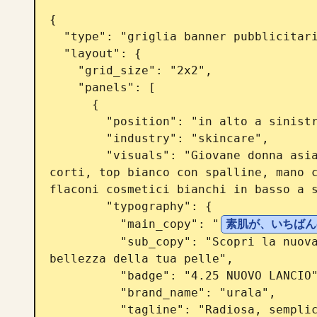
{

  "type": "griglia banner pubblicitari 2x2",

  "layout": {

    "grid_size": "2x2",

    "panels": [

      {

        "position": "in alto a sinistra",

        "industry": "skincare",

        "visuals": "Giovane donna asiatica con pelle luminosa, capelli neri 
corti, top bianco con spalline, mano c
flaconi cosmetici bianchi in basso a s
        "typography": {

          "main_copy": "
素肌が、いちばん
          "sub_copy": "Scopri la nuova linea skincare che esalta la naturale 
bellezza della tua pelle",

          "badge": "4.25 NUOVO LANCIO",

          "brand_name": "urala",

          "tagline": "Radiosa, semplicemente me stessa."
