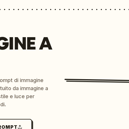
GINE A
prompt di immagine
ratuito da immagine a
ile e luce per
di.
PROMPT