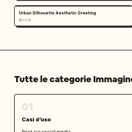
      },

      {

Urban Silhouette Aesthetic Greeting
        "position": "in basso a destra",

@小小东
        "industry": "resort turistico",

        "visuals": "Piscina a sfioro che si fonde con l'oceano blu brillante, 
sedie a sdraio bianche, cielo soleggia
        "typography": {

          "main_copy": "
まだ見ぬ景色に、
          "sub_copy": "Regalati momenti speciali per rigenerare la mente.",

          "logo": "UMI to SORA RESORT",

          "bottom_bar": "＼ Offerta a tempo limitato ／ Campagna prenotazioni 
Tutte le categorie Immagin
estive fino al 20% di SCONTO. Prenota 
7.31 mer",

          "elements": [

01
            "Codice QR"

          ]

        }

Casi d’uso
      }

    ]

Post sui social media