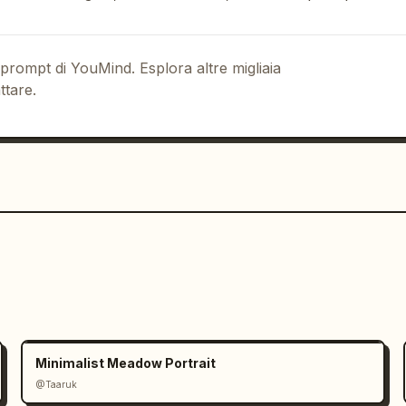
 prompt di YouMind. Esplora altre migliaia
ttare.
o. Sfondo palestra con luci al neon 
いけ。
",

na prova! Allenamento di prova 60 min 
Minimalist Meadow Portrait
@Taaruk