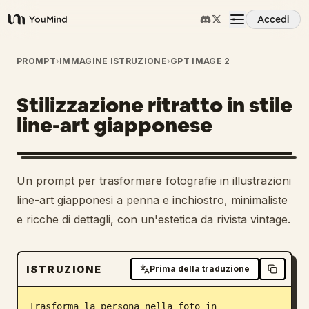
Accedi
YouMind
Panoramica
PROMPT
›
IMMAGINE ISTRUZIONE
›
GPT IMAGE 2
Stilizzazione ritratto in stile
Casi d'uso
line-art giapponese
Abilità
Un prompt per trasformare fotografie in illustrazioni
Prompt
line-art giapponesi a penna e inchiostro, minimaliste
e ricche di dettagli, con un'estetica da rivista vintage.
Prezzi
ISTRUZIONE
Prima della traduzione
Scarica
Trasforma la persona nella foto in 