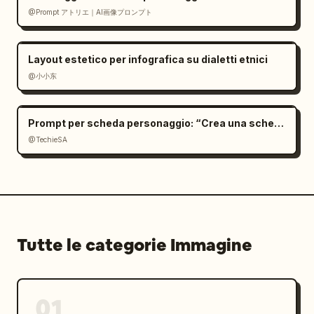
@Prompt アトリエ｜AI画像プロンプト
Layout estetico per infografica su dialetti etnici
@小小东
Prompt per scheda personaggio: “Crea una scheda
@TechieSA
Tutte le categorie Immagine
01