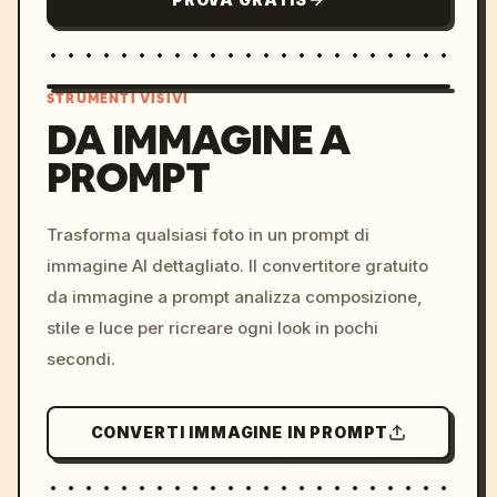
STRUMENTI VISIVI
DA IMMAGINE A
PROMPT
/imagine prompt: cinemati
c, cyberpunk sunset, neon
colors, 8k --v 6.0
Trasforma qualsiasi foto in un prompt di
immagine AI dettagliato. Il convertitore gratuito
da immagine a prompt analizza composizione,
stile e luce per ricreare ogni look in pochi
secondi.
CONVERTI IMMAGINE IN PROMPT