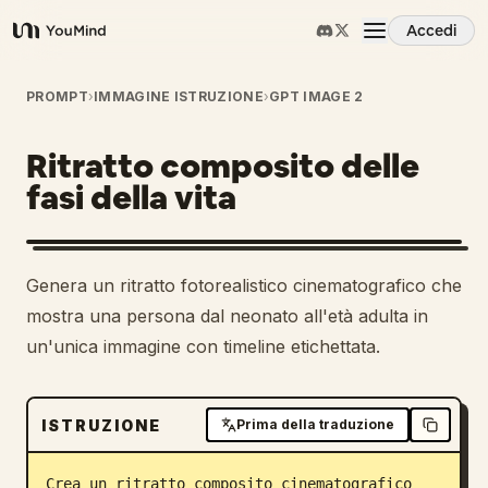
Accedi
YouMind
Panoramica
PROMPT
›
IMMAGINE ISTRUZIONE
›
GPT IMAGE 2
Ritratto composito delle
Casi d'uso
fasi della vita
Abilità
Genera un ritratto fotorealistico cinematografico che
Prompt
mostra una persona dal neonato all'età adulta in
un'unica immagine con timeline etichettata.
Prezzi
ISTRUZIONE
Prima della traduzione
Scarica
Crea un ritratto composito cinematografico 