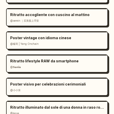
Ritratto accogliente con cuscino al mattino
@serein ｜买美股上币安
Poster vintage con idioma cinese
@楊哥 | Yang Onchain
Ritratto lifestyle RAW da smartphone
@𝗦𝗮𝗻𝗶𝗮
Poster visivo per celebrazioni cerimoniali
@小小东
Ritratto illuminato dal sole di una donna in raso rosso
@Aqsa