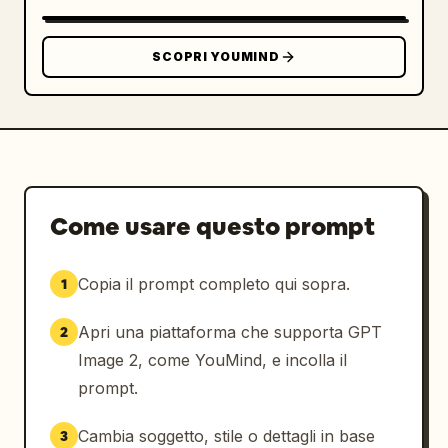
realistica della pelle e dei capelli, 
somiglianza facciale coerente in tutte le 
età, profondità di campo ridotta, nessun 
SCOPRI YOUMIND
logo, nessuna filigrana, nessuna persona 
extra, nessun testo extra.
Come usare questo prompt
Copia il prompt completo qui sopra.
1
Apri una piattaforma che supporta GPT
2
Image 2, come YouMind, e incolla il
prompt.
Cambia soggetto, stile o dettagli in base
3