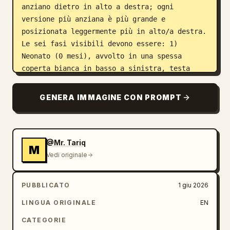
anziano dietro in alto a destra; ogni 
versione più anziana è più grande e 
posizionata leggermente più in alto/a destra. 
Le sei fasi visibili devono essere: 1) 
Neonato (0 mesi), avvolto in una spessa 
coperta bianca in basso a sinistra, testa 
minuscola visibile; 2) Bambino piccolo (1–2 
anni), seduto appena sopra il neonato, che 
GENERA IMMAGINE CON PROMPT
indossa una maglietta a maniche lunghe a 
righe blu e bianche; 3) Allegro scolaro (6–8 
anni), in piedi dietro il bambino piccolo, 
che indossa una polo blu navy e uno zaino 
@Mr. Tariq
M
scuro con spallacci visibili; 4) Adolescente 
Vedi originale
(14–17 anni), in piedi dietro di lui, che 
indossa una felpa con cappuccio blu navy 
PUBBLICATO
1 giu 2026
scuro con coulisse chiare; 5) Giovane adulto 
LINGUA ORIGINALE
EN
in età universitaria (20–30 anni), in piedi 
dietro e più in alto, che indossa una camicia 
CATEGORIE
bianca elegante con colletto aperto; 6) 