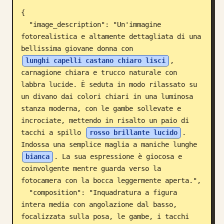
{

Blog
  "image_description": "Un'immagine 
fotorealistica e altamente dettagliata di una 
Aggiornamenti
bellissima giovane donna con 
lunghi capelli castano chiaro lisci
, 
carnagione chiara e trucco naturale con 
labbra lucide. È seduta in modo rilassato su 
un divano dai colori chiari in una luminosa 
stanza moderna, con le gambe sollevate e 
incrociate, mettendo in risalto un paio di 
tacchi a spillo 
rosso brillante lucido
. 
Indossa una semplice maglia a maniche lunghe 
bianca
. La sua espressione è giocosa e 
coinvolgente mentre guarda verso la 
fotocamera con la bocca leggermente aperta.",

  "composition": "Inquadratura a figura 
intera media con angolazione dal basso, 
focalizzata sulla posa, le gambe, i tacchi 