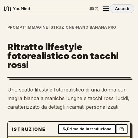
Accedi
YouMind
Panoramica
PROMPT
›
IMMAGINE ISTRUZIONE
›
NANO BANANA PRO
Ritratto lifestyle
Casi d'uso
fotorealistico con tacchi
rossi
Abilità
Prompt
Uno scatto lifestyle fotorealistico di una donna con
maglia bianca a maniche lunghe e tacchi rossi lucidi,
Prezzi
caratterizzato da dettagli ricamati personalizzati.
Scarica
ISTRUZIONE
Prima della traduzione