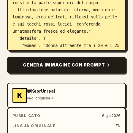
rossi e la parte superiore del corpo. 
L'illuminazione naturale interna, morbida e 
luminosa, crea delicati riflessi sulla pelle 
e sui tacchi rossi lucidi, conferendo 
un'atmosfera fresca ed elegante.",

  "details": {

    "woman": "Donna attraente tra i 20 e i 25 
anni, corporatura snella e tonica, lunghi 
capelli castano chiaro lisci, espressione 
GENERA IMMAGINE CON PROMPT
calda e giocosa.",

    "clothing": "Maglia bianca a maniche 
lunghe, tacchi a spillo rossi lucidi.",

    "environment": "Spazio abitativo interno 
@KeorUnreal
K
moderno con pareti chiare, divano ed elementi 
Vedi originale
vegetali decorativi sullo sfondo.",

    "props": "Nessuno aggiuntivo."

PUBBLICATO
6 giu 2026
  },

  "modifications": {

LINGUA ORIGINALE
EN
    "additions": "Aggiungi una piccola ed 