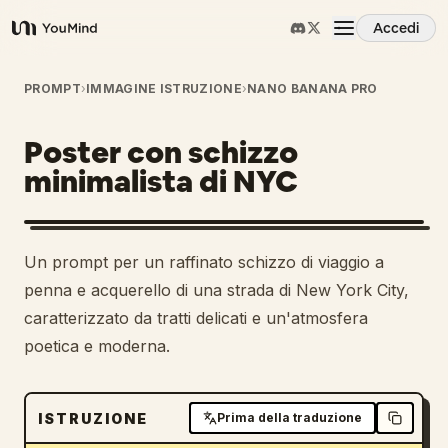
Accedi
YouMind
Panoramica
PROMPT
›
IMMAGINE ISTRUZIONE
›
NANO BANANA PRO
Poster con schizzo
Casi d'uso
minimalista di NYC
Abilità
Un prompt per un raffinato schizzo di viaggio a
Prompt
penna e acquerello di una strada di New York City,
caratterizzato da tratti delicati e un'atmosfera
poetica e moderna.
Prezzi
Scarica
ISTRUZIONE
Prima della traduzione