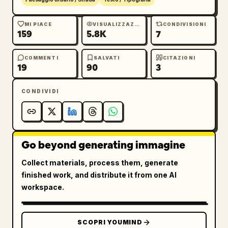
MI PIACE
VISUALIZZAZIONI
CONDIVISIONI
159
5.8K
7
COMMENTI
SALVATI
CITAZIONI
19
90
3
CONDIVIDI
Go beyond generating immagine
Collect materials, process them, generate
finished work, and distribute it from one AI
workspace.
SCOPRI YOUMIND