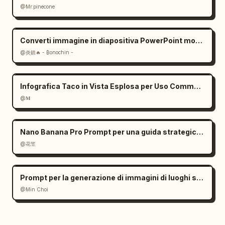
@Mr.pinecone
Converti immagine in diapositiva PowerPoint modificabile: prompt
@炎鎮🔥 - ₿onochin -
Infografica Taco in Vista Esplosa per Uso Commerciale
@𝐌
Nano Banana Pro Prompt per una guida strategica di gioco
@花笠
Prompt per la generazione di immagini di luoghi storici
@Min Choi