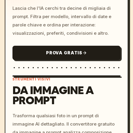
Lascia che l'IA cerchi tra decine di migliaia di
prompt. Filtra per modello, intervallo di date e
parole chiave e ordina per interazione:
visualizzazioni, preferiti, condivisioni e altro.
PROVA GRATIS
STRUMENTI VISIVI
DA IMMAGINE A
PROMPT
/imagine prompt: cinemati
c, cyberpunk sunset, neon
colors, 8k --v 6.0
Trasforma qualsiasi foto in un prompt di
immagine AI dettagliato. Il convertitore gratuito
da immagine a prompt analizza composizione,