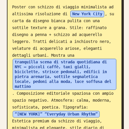
Poster con schizzo di viaggio minimalista ad 
Blog
altissima risoluzione di 
New York City
, su 
carta da disegno bianca pulita con una 
Aggiornamenti
sottile texture a grana. Stile: raffinato 
disegno a penna + schizzo ad acquerello 
leggero. Tratti delicati a inchiostro nero, 
velature di acquerello ariose, eleganti 
dettagli urbani. Mostra una 
tranquilla scena di strada quotidiana di 
NYC — piccoli caffè, taxi gialli, 
biciclette, strisce pedonali, edifici in 
pietra arenaria, sottile segnaletica 
locale, pedoni alla moda, luce soffusa del 
mattino
. Composizione editoriale spaziosa con ampio 
spazio negativo. Atmosfera: calma, moderna, 
sofisticata, poetica. Tipografia: 
“[NEW YORK]” “Everyday Urban Rhythm”
Estetica premium da schizzo di viaggio, 
minimalista ed elegante, stile diario di 