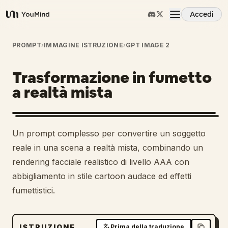
Accedi
YouMind
Panoramica
PROMPT
›
IMMAGINE ISTRUZIONE
›
GPT IMAGE 2
Trasformazione in fumetto
Casi d'uso
a realtà mista
Abilità
1
Un prompt complesso per convertire un soggetto
Prompt
reale in una scena a realtà mista, combinando un
rendering facciale realistico di livello AAA con
abbigliamento in stile cartoon audace ed effetti
Prezzi
fumettistici.
Scarica
ISTRUZIONE
Prima della traduzione