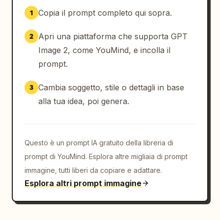
cartoon, le forme degli effetti fumettistici 
Copia il prompt completo qui sopra.
1
e le illustrazioni di fuoco con un controllo 
nitido dei contorni e una separazione pulita 
Apri una piattaforma che supporta GPT
2
dei bordi. La finitura finale deve apparire 
Image 2, come YouMind, e incolla il
come un composito del mondo reale rifinito 
prompt.
con un linguaggio di design animato 
intenzionale, non come un rendering puramente 
Cambia soggetto, stile o dettagli in base
3
cartoon né come una fotografia standard.

alla tua idea, poi genera.
COLORE E LUCE:

Utilizza un basso contrasto pulito e un 
comportamento di illuminazione brillante 
Questo è un prompt IA gratuito della libreria di
tipico dei fumetti su una base ambientale 
prompt di YouMind. Esplora altre migliaia di prompt
realistica. Le ombre rimangono naturali nello 
immagine, tutti liberi da copiare e adattare.
sfondo e sul volto, mentre gli indumenti 
Esplora altri prompt immagine
stilizzati e gli effetti presentano 
un'energia vivace simile al neon e un'elevata 
separazione cromatica.