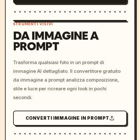
STRUMENTI VISIVI
DA IMMAGINE A
PROMPT
/imagine prompt: cinemati
c, cyberpunk sunset, neon
colors, 8k --v 6.0
Trasforma qualsiasi foto in un prompt di
immagine AI dettagliato. Il convertitore gratuito
da immagine a prompt analizza composizione,
stile e luce per ricreare ogni look in pochi
secondi.
CONVERTI IMMAGINE IN PROMPT