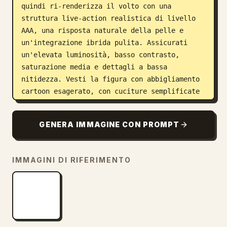
quindi ri-renderizza il volto con una 
struttura live-action realistica di livello 
AAA, una risposta naturale della pelle e 
un'integrazione ibrida pulita. Assicurati 
un'elevata luminosità, basso contrasto, 
saturazione media e dettagli a bassa 
nitidezza. Vesti la figura con abbigliamento 
cartoon esagerato, con cuciture semplificate 
e finiture grafiche che sembrino 
intenzionalmente progettate piuttosto che 
GENERA IMMAGINE CON PROMPT
fotografate. Aggiungi divertenti personaggi 
cartoon come accenti visivi di supporto con 
silhouette espressive, forme arrotondate e un 
IMMAGINI DI RIFERIMENTO
atteggiamento vivace, mantenendo il soggetto 
come figura focale principale. Il corpo deve 
rimanere umano e credibile, ma 
l'abbigliamento e gli accessori devono 
trasmettere un'esagerazione fumettistica e 
una forte personalità grafica.
