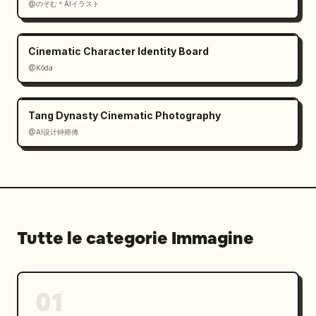
@のぞむ＊AIイラスト
Cinematic Character Identity Board
@Kōda
Tang Dynasty Cinematic Photography
@AI设计钟师傅
Tutte le categorie Immagine
01