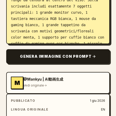
funge da censura al centro del viso. Sulla 
scrivania includi esattamente 7 oggetti 
principali: 1 grande monitor curvo, 1 
tastiera meccanica RGB bianca, 1 mouse da 
gaming bianco, 1 grande tappetino da 
scrivania con motivi geometrici/floreali 
color menta, 1 supporto per cuffie bianco con 
cuffie da gaming over-ear bianche, 1 piccolo 
stream deck con tasti illuminati e 1 pannello 
di controllo compatto con un piccolo display 
GENERA IMMAGINE CON PROMPT
e tre manopole. Sulla destra, posiziona 
esattamente 1 case per PC da gaming bianco 
con pannello laterale in vetro, illuminazione 
@Mankyu | AI動画生成
interna color acqua, ventole visibili, tubi 
M
Vedi originale
di raffreddamento a liquido bianchi, una 
scheda grafica e un'illustrazione di un 
personaggio anime visualizzata all'interno 
PUBBLICATO
1 giu 2026
del case. All'interno dell'area display del 
LINGUA ORIGINALE
EN
PC includi esattamente 3 oggetti decorativi: 