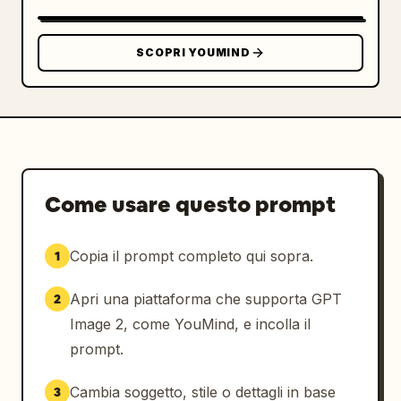
. Atmosfera: 
pulita, sognante, lussuosa, accogliente, 
estetica gamer di alto livello
SCOPRI YOUMIND
. Mantieni l'immagine estremamente curata, 
simmetrica ma dall'aspetto vissuto, senza 
persone fisicamente presenti, senza filigrane 
visibili, senza testo extra leggibile a 
eccezione di un sottile branding 
dell'hardware e senza disordine oltre agli 
oggetti elencati.
Come usare questo prompt
Copia il prompt completo qui sopra.
1
Apri una piattaforma che supporta GPT
2
Image 2, come YouMind, e incolla il
prompt.
Cambia soggetto, stile o dettagli in base
3