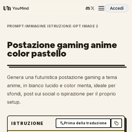
Accedi
YouMind
Panoramica
PROMPT
›
IMMAGINE ISTRUZIONE
›
GPT IMAGE 2
Postazione gaming anime
Casi d'uso
color pastello
Abilità
Genera una futuristica postazione gaming a tema
Prompt
anime, in bianco lucido e color menta, ideale per
sfondi, post sui social o ispirazione per il proprio
setup.
Prezzi
Scarica
ISTRUZIONE
Prima della traduzione