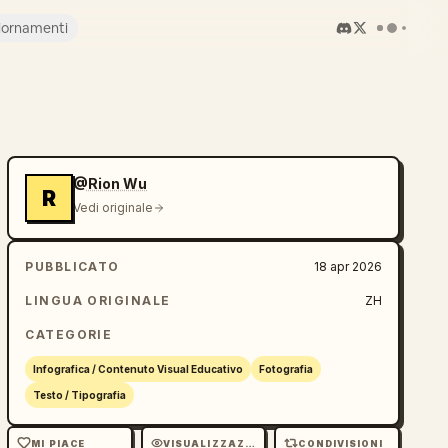
iornamenti
@Rion Wu
R
Vedi originale
PUBBLICATO
18 apr 2026
LINGUA ORIGINALE
ZH
CATEGORIE
Infografica / Contenuto Visual Educativo
Fotografia
Testo / Tipografia
MI PIACE
VISUALIZZAZIONI
CONDIVISIONI