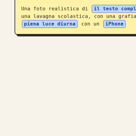
Una foto realistica di 
il testo comp
una lavagna scolastica, con una grafi
piena luce diurna
 con un 
iPhone