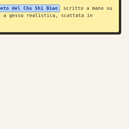
leto del Chu Shi Biao
 scritto a mano su 
a a gesso realistica, scattata in 