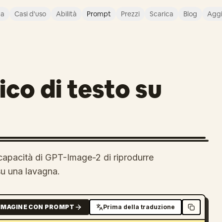
ca
Casi d'uso
Abilità
Prompt
Prezzi
Scarica
Blog
Agg
ico di testo su
 capacità di GPT-Image-2 di riprodurre
 su una lavagna.
MMAGINE CON PROMPT
Prima della traduzione