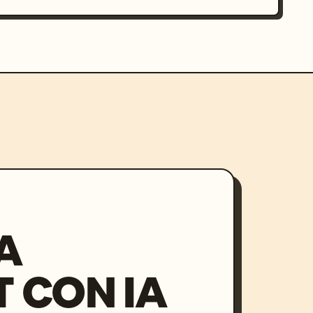
A
 CON IA