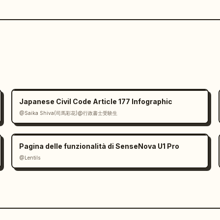
Japanese Civil Code Article 177 Infographic
@Saika Shiva(司馬彩花)@行政書士受験生
Pagina delle funzionalità di SenseNova U1 Pro
@Lentils