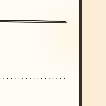
/imagine prompt: cinematic, cyberpunk s
unset, neon colors, 8k --v 6.0