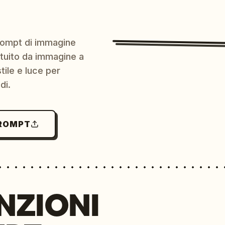
prompt di immagine
ratuito da immagine a
ile e luce per
di.
PROMPT
NZIONI