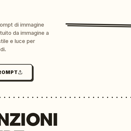
prompt di immagine
ratuito da immagine a
ile e luce per
di.
PROMPT
NZIONI