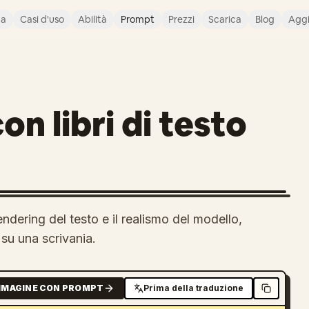
ca
Casi d'uso
Abilità
Prompt
Prezzi
Scarica
Blog
Agg
on libri di testo
ndering del testo e il realismo del modello,
 su una scrivania.
MMAGINE CON PROMPT
Prima della traduzione