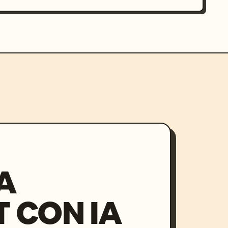
A
 CON IA