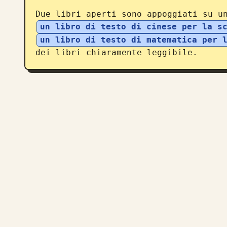
Due libri aperti sono appoggiati su u
un libro di testo di cinese per la s
un libro di testo di matematica per 
dei libri chiaramente leggibile.