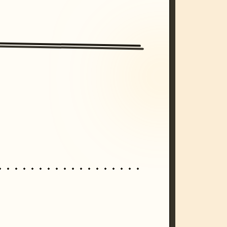
/imagine prompt: cinematic, cyberpunk s
unset, neon colors, 8k --v 6.0