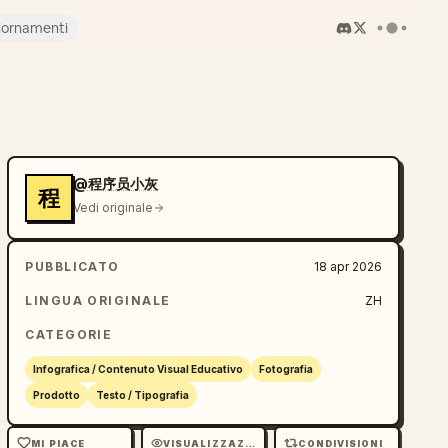
iornamenti
@程序员小灰
程
Vedi originale
PUBBLICATO
18 apr 2026
LINGUA ORIGINALE
ZH
CATEGORIE
Infografica / Contenuto Visual Educativo
Fotografia
Prodotto
Testo / Tipografia
MI PIACE
VISUALIZZAZIONI
CONDIVISIONI