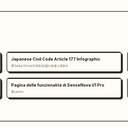
Japanese Civil Code Article 177 Infographic
@Saika Shiva(司馬彩花)@行政書士受験生
Pagina delle funzionalità di SenseNova U1 Pro
@Lentils