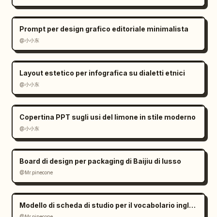
Prompt per design grafico editoriale minimalista
@小小东
Layout estetico per infografica su dialetti etnici
@小小东
Copertina PPT sugli usi del limone in stile moderno
@小小东
Board di design per packaging di Baijiu di lusso
@Mr.pinecone
Modello di scheda di studio per il vocabolario inglese
@Mr.pinecone