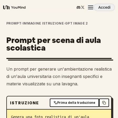
Accedi
YouMind
Panoramica
PROMPT
›
IMMAGINE ISTRUZIONE
›
GPT IMAGE 2
Prompt per scena di aula
Casi d'uso
scolastica
Abilità
Un prompt per generare un'ambientazione realistica
Prompt
di un'aula universitaria con insegnanti specifici e
materie visualizzate su una lavagna.
Prezzi
ISTRUZIONE
Prima della traduzione
Scarica
Genera una foto realistica di un'aula 