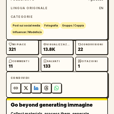
LINGUA ORIGINALE
EN
CATEGORIE
Post sui social media
Fotografia
Gruppo / Coppia
Influencer / Modello/a
MI PIACE
VISUALIZZAZIONI
CONDIVISIONI
321
13.8K
22
COMMENTI
SALVATI
CITAZIONI
11
133
1
CONDIVIDI
Go beyond generating immagine
Collect materials, process them, generate