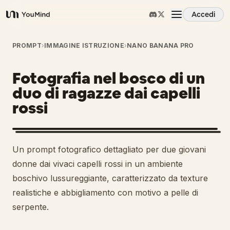
Accedi
YouMind
Panoramica
PROMPT
›
IMMAGINE ISTRUZIONE
›
NANO BANANA PRO
Fotografia nel bosco di un
Casi d'uso
duo di ragazze dai capelli
rossi
Abilità
Prompt
Un prompt fotografico dettagliato per due giovani
donne dai vivaci capelli rossi in un ambiente
Prezzi
boschivo lussureggiante, caratterizzato da texture
realistiche e abbigliamento con motivo a pelle di
serpente.
Scarica