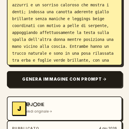
azzurri e un sorriso caloroso che mostra i 
denti; indossa una canotta aderente giallo 
brillante senza maniche e leggings beige 
coordinati con motivo a pelle di serpente, 
appoggiando affettuosamente la testa sulla 
spalla dell'altra donna mentre posiziona una 
mano vicino alla coscia. Entrambe hanno un 
trucco naturale e sono in una posa rilassata 
tra erba e foglie verde brillante, con una 
morbida illuminazione naturale che mette in 
risalto i loro capelli e l'ambiente esterno. 
GENERA IMMAGINE CON PROMPT
L'immagine è una fotografia realistica ad 
alta risoluzione con dettagli nitidi e colori 
vivaci.
@J⭕DIE
J
Vedi originale
PUBBLICATO
4 giu 2026