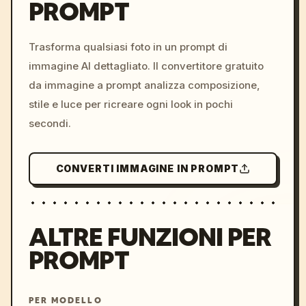
PROMPT
/imagine prompt: cinemati
c, cyberpunk sunset, neon
colors, 8k --v 6.0
Trasforma qualsiasi foto in un prompt di
immagine AI dettagliato. Il convertitore gratuito
da immagine a prompt analizza composizione,
stile e luce per ricreare ogni look in pochi
secondi.
CONVERTI IMMAGINE IN PROMPT
ALTRE FUNZIONI PER
PROMPT
PER MODELLO