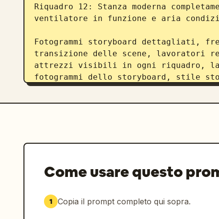
Riquadro 12: Stanza moderna completame
ventilatore in funzione e aria condizi
Fotogrammi storyboard dettagliati, fre
transizione delle scene, lavoratori re
attrezzi visibili in ogni riquadro, la
fotogrammi dello storyboard, stile sto
schizzo in bianco e nero altamente det
cinematografiche, foglio di concept pr
immagine contenente tutti i riquadri 
Come usare questo pro
Copia il prompt completo qui sopra.
1