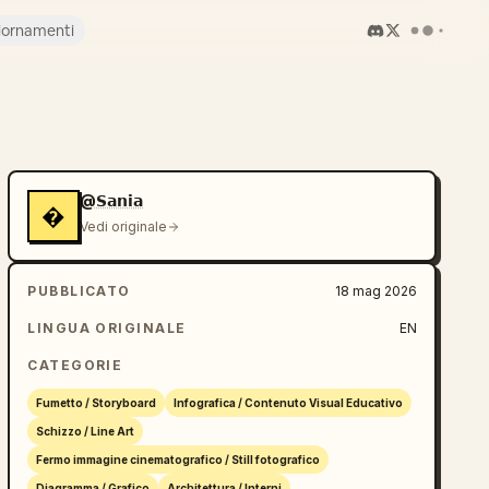
iornamenti
@𝗦𝗮𝗻𝗶𝗮
�
Vedi originale
PUBBLICATO
18 mag 2026
LINGUA ORIGINALE
EN
CATEGORIE
Fumetto / Storyboard
Infografica / Contenuto Visual Educativo
Schizzo / Line Art
Fermo immagine cinematografico / Still fotografico
Diagramma / Grafico
Architettura / Interni