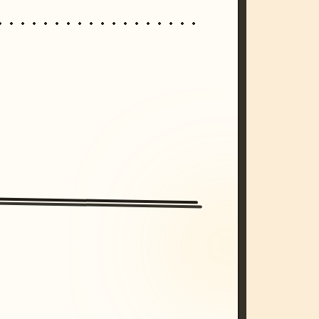
/imagine prompt: cinematic, cyberpunk s
unset, neon colors, 8k --v 6.0