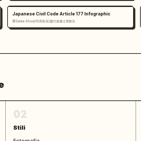
Japanese Civil Code Article 177 Infographic
@Saika Shiva(司馬彩花)@行政書士受験生
e
02
Stili
Fotografia