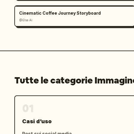
Cinematic Coffee Journey Storyboard
@Elsa Ai
Tutte le categorie Immagin
01
Casi d’uso
Post sui social media