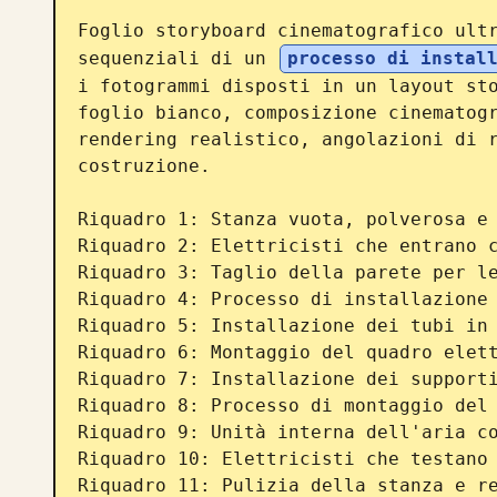
Foglio storyboard cinematografico ultr
sequenziali di un 
processo di instal
i fotogrammi disposti in un layout sto
foglio bianco, composizione cinematogr
rendering realistico, angolazioni di r
costruzione.

Riquadro 1: Stanza vuota, polverosa e 
Riquadro 2: Elettricisti che entrano c
Riquadro 3: Taglio della parete per le
Riquadro 4: Processo di installazione 
Riquadro 5: Installazione dei tubi in 
Riquadro 6: Montaggio del quadro elett
Riquadro 7: Installazione dei supporti
Riquadro 8: Processo di montaggio del 
Riquadro 9: Unità interna dell'aria co
Riquadro 10: Elettricisti che testano 
Riquadro 11: Pulizia della stanza e re