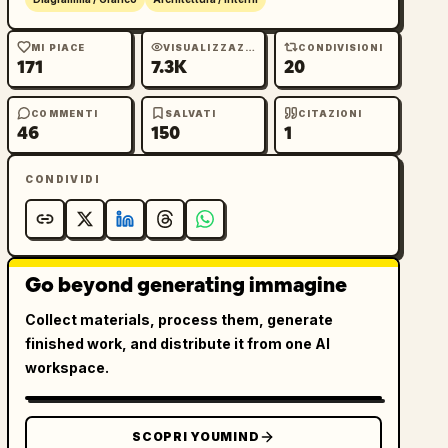
MI PIACE
VISUALIZZAZIONI
CONDIVISIONI
171
7.3K
20
COMMENTI
SALVATI
CITAZIONI
46
150
1
CONDIVIDI
Go beyond generating immagine
Collect materials, process them, generate
finished work, and distribute it from one AI
workspace.
SCOPRI YOUMIND