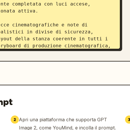
nte completata con luci accese, 
onata attiva.

cce cinematografiche e note di 
alistici in divise di sicurezza, 
yout della stanza coerente in tutti i 
ryboard di produzione cinematografica, 
tagliato misto a morbide ombreggiature 
ofessionale di pre-produzione, un'unica 
dello storyboard.
mpt
Apri una piattaforma che supporta GPT
2
Image 2, come YouMind, e incolla il prompt.