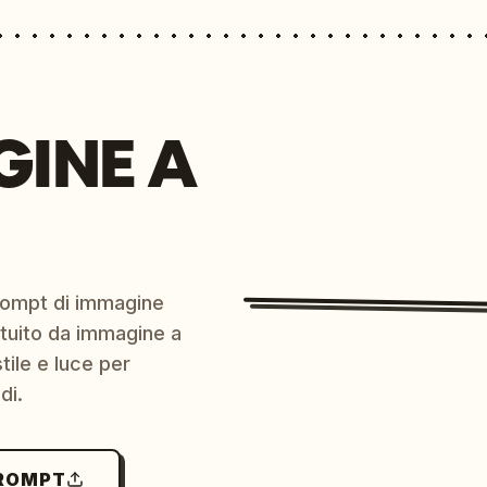
GINE A
prompt di immagine
ratuito da immagine a
ile e luce per
di.
PROMPT