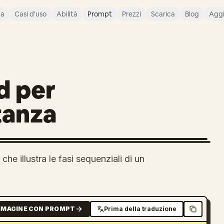
ca
Casi d'uso
Abilità
Prompt
Prezzi
Scarica
Blog
Agg
d per
stanza
che illustra le fasi sequenziali di un
MMAGINE CON PROMPT
Prima della traduzione