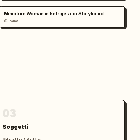
Miniature Woman in Refrigerator Storyboard
@Soaima
03
Soggetti
Ritratto / Selfie