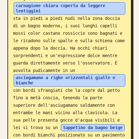
carnagione chiara coperta da leggere 
Blog
lentiggini
sta in piedi a piedi nudi nella zona doccia 
di un bagno moderno, i suoi lunghi capelli 
Aggiornamenti
mossi color castano rossiccio sono bagnati e 
le ricadono sulle spalle e sulla schiena come 
appena dopo la doccia. Ha occhi chiari 
sorprendenti e un'espressione dolce mentre 
guarda direttamente verso l'osservatore. È 
avvolta pudicamente in un 
asciugamano a righe orizzontali gialle e 
bianche
con bordi sfrangiati che la copre dal petto 
fino a metà coscia, tenendo la parte 
superiore dell'asciugamano saldamente con 
entrambe le mani vicino alla clavicola. La 
sua pelle presenta gocce d'acqua visibili e 
lei si trova su un 
tappetino da bagno beige
con bordi bianchi posizionato su un pavimento 