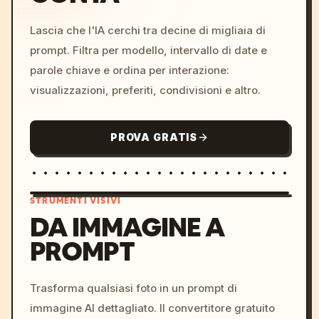
Lascia che l'IA cerchi tra decine di migliaia di
prompt. Filtra per modello, intervallo di date e
parole chiave e ordina per interazione:
visualizzazioni, preferiti, condivisioni e altro.
PROVA GRATIS
STRUMENTI VISIVI
DA IMMAGINE A
PROMPT
/imagine prompt: cinemati
c, cyberpunk sunset, neon
colors, 8k --v 6.0
Trasforma qualsiasi foto in un prompt di
immagine AI dettagliato. Il convertitore gratuito