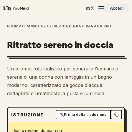
Accedi
YouMind
Panoramica
PROMPT
›
IMMAGINE ISTRUZIONE
›
NANO BANANA PRO
Ritratto sereno in doccia
Casi d'uso
Abilità
Un prompt fotorealistico per generare l'immagine
serena di una donna con lentiggini in un bagno
Prompt
moderno, caratterizzato da gocce d'acqua
dettagliate e un'atmosfera pulita e luminosa.
Prezzi
ISTRUZIONE
Prima della traduzione
Scarica
Una giovane donna con 