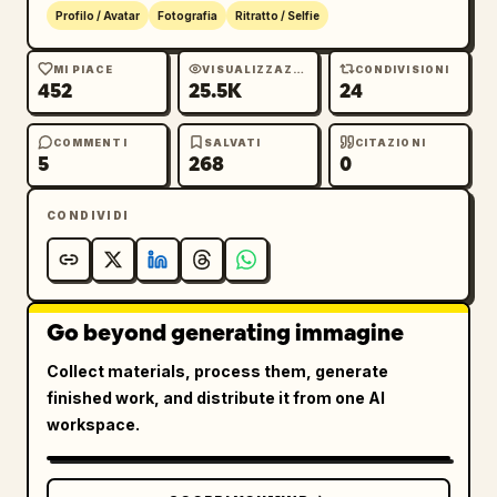
Profilo / Avatar
Fotografia
Ritratto / Selfie
MI PIACE
VISUALIZZAZIONI
CONDIVISIONI
452
25.5K
24
COMMENTI
SALVATI
CITAZIONI
5
268
0
CONDIVIDI
Go beyond generating immagine
Collect materials, process them, generate
finished work, and distribute it from one AI
workspace.