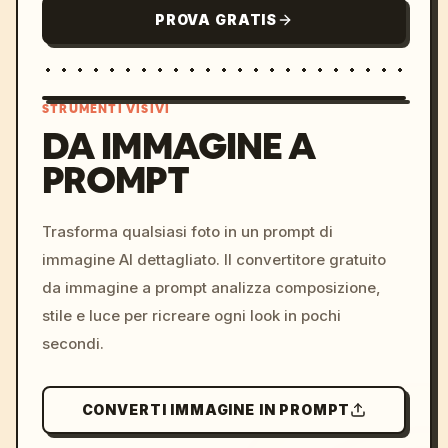
PROVA GRATIS
STRUMENTI VISIVI
DA IMMAGINE A
PROMPT
/imagine prompt: cinemati
c, cyberpunk sunset, neon
colors, 8k --v 6.0
Trasforma qualsiasi foto in un prompt di
immagine AI dettagliato. Il convertitore gratuito
da immagine a prompt analizza composizione,
stile e luce per ricreare ogni look in pochi
secondi.
CONVERTI IMMAGINE IN PROMPT