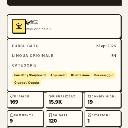
@宝玉
宝
Vedi originale
PUBBLICATO
23 apr 2026
LINGUA ORIGINALE
EN
CATEGORIE
Fumetto / Storyboard
Acquerello
Illustrazione
Personaggio
Gruppo / Coppia
MI PIACE
VISUALIZZAZIONI
CONDIVISIONI
169
15.9K
19
COMMENTI
SALVATI
CITAZIONI
9
120
1