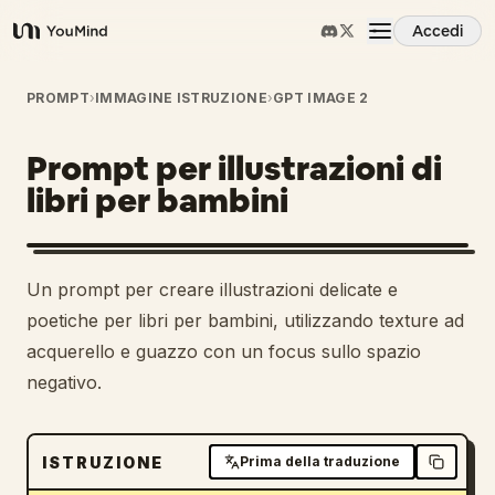
Accedi
YouMind
Panoramica
PROMPT
›
IMMAGINE ISTRUZIONE
›
GPT IMAGE 2
Prompt per illustrazioni di
Casi d'uso
libri per bambini
Abilità
Un prompt per creare illustrazioni delicate e
Prompt
poetiche per libri per bambini, utilizzando texture ad
acquerello e guazzo con un focus sullo spazio
negativo.
Prezzi
Scarica
ISTRUZIONE
Prima della traduzione