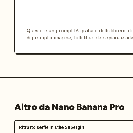
scritta 'Keor'", "atmosphere": "atmosf
accogliente" }, "image_quality": { "de
texture della pelle, ciocche di capell
dettagliati", "focus": "fuoco nitido s
Questo è un prompt IA gratuito della libreria di
naturale", "overall_vibe": "ritratto l
di prompt immagine, tutti liberi da copiare e ada
naturale" } }
Altro da Nano Banana Pro
Ritratto selfie in stile Supergirl