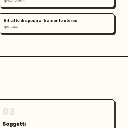
@Shahid Wani
Ritratto di sposa al tramonto etereo
@Minahil
03
Soggetti