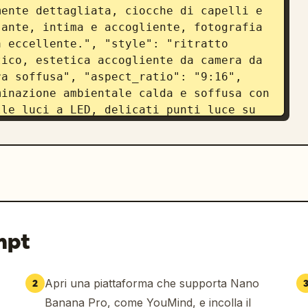
ente dettagliata, ciocche di capelli e 
ante, intima e accogliente, fotografia 
 eccellente.", "style": "ritratto 
ico, estetica accogliente da camera da 
a soffusa", "aspect_ratio": "9:16", 
inazione ambientale calda e soffusa con 
le luci a LED, delicati punti luce su 
 un'atmosfera rilassante", 
ato dal basso, inquadratura media che 
o e la silhouette del corpo, fuoco 
 "Sophie Rain", "hair": "capelli lunghi 
ciocche morbide che incorniciano il 
sguardo diretto verso la fotocamera", 
 caldi e soffusi", "outfit": { "top": 
mpt
palline sottili", "bottom": 
lati" }, "pose": "sdraiata a pancia in 
aturale" }, "environment": { 
Apri una piattaforma che supporta Nano
2
to moderna", "details": "toeletta 
Banana Pro, come YouMind, e incolla il
heria da letto neutra, quadro con 