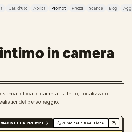
ca
Casi d'uso
Abilità
Prompt
Prezzi
Scarica
Blog
Agg
O
e intimo in camera
 scena intima in camera da letto, focalizzato
ealistici del personaggio.
MMAGINE CON PROMPT
Prima della traduzione