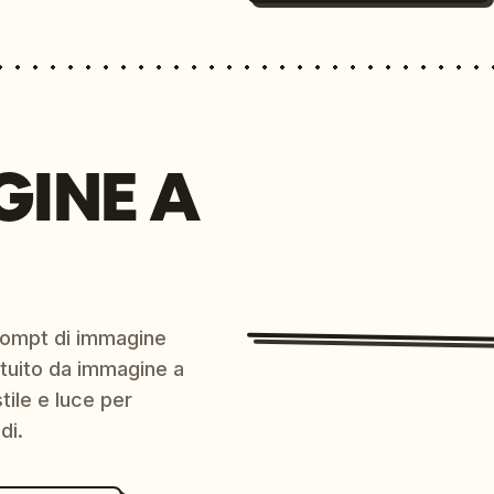
GINE A
prompt di immagine
ratuito da immagine a
ile e luce per
di.