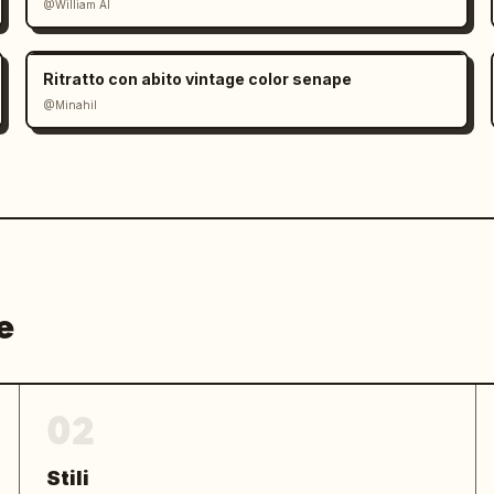
@William AI
Ritratto con abito vintage color senape
@Minahil
e
02
Stili