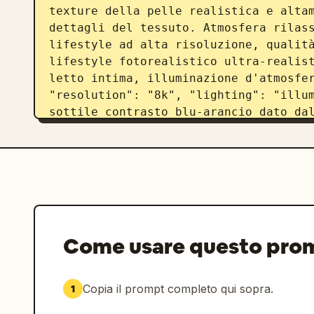
texture della pelle realistica e altam
dettagli del tessuto. Atmosfera rilass
lifestyle ad alta risoluzione, qualità
lifestyle fotorealistico ultra-realist
letto intima, illuminazione d'atmosfer
"resolution": "8k", "lighting": "illum
sottile contrasto blu-arancio dato dal
pelle e viso, ombre morbide che creano
"camera_angle": "stile selfie ravvicin
mette in risalto il viso in primo pian
nitido sul viso", "subject": { "name":
e sciolti, leggermente spettinati con 
viso", "expression": "dolce e serena, 
"skin": "texture naturale con riflessi
Come usare questo pro
"top corto aderente verde chiaro con s
"pantaloncini da pigiama bianchi attil
giù sul letto, posizione rilassata e n
Copia il prompt completo qui sopra.
1
"location": "accogliente camera da let
bianca con specchio ad arco LED, bianc