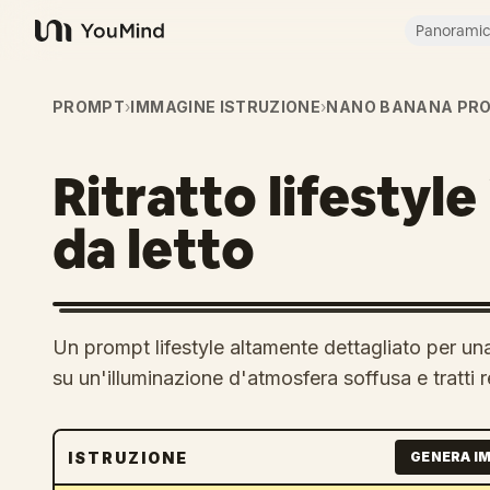
Panorami
YouMind
PROMPT
›
IMMAGINE ISTRUZIONE
›
NANO BANANA PR
Ritratto lifestyl
da letto
Un prompt lifestyle altamente dettagliato per una
su un'illuminazione d'atmosfera soffusa e tratti r
ISTRUZIONE
GENERA I