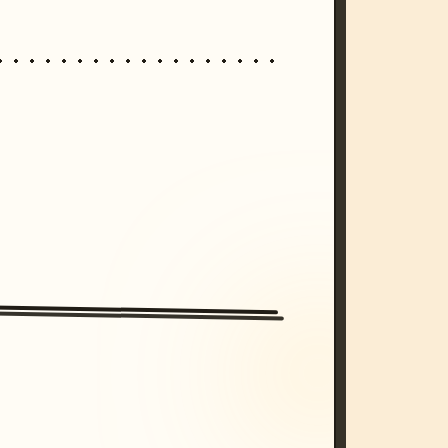
/imagine prompt: cinematic, cyberpunk s
unset, neon colors, 8k --v 6.0