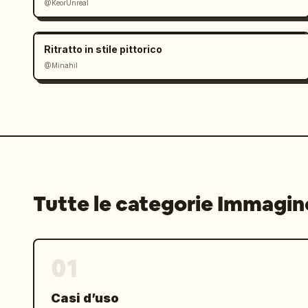
@KeorUnreal
Ritratto in stile pittorico
@Minahil
Tutte le categorie Immagin
01
Casi d’uso