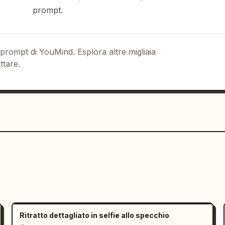
prompt.
era notturna rilassante, intima e 
tail_level": "iper-realistico 8K, 
i e dettagli del tessuto altamente 
ul viso con profondità di campo 
 prompt di YouMind. Esplora altre migliaia
ifestyle intimo, accogliente e 
ttare.
Ritratto dettagliato in selfie allo specchio