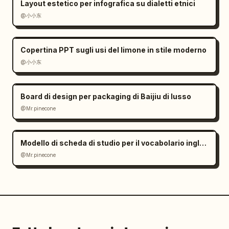
Layout estetico per infografica su dialetti etnici
@小小东
Copertina PPT sugli usi del limone in stile moderno
@小小东
Board di design per packaging di Baijiu di lusso
@Mr.pinecone
Modello di scheda di studio per il vocabolario inglese
@Mr.pinecone