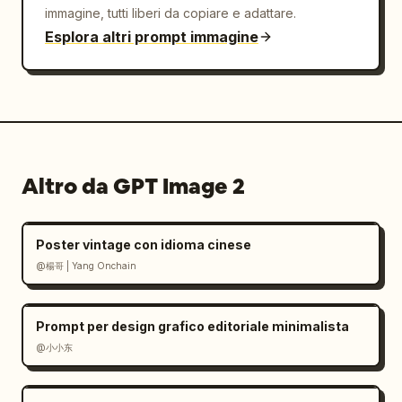
immagine, tutti liberi da copiare e adattare.
Esplora altri prompt immagine
Altro da GPT Image 2
Poster vintage con idioma cinese
@楊哥 | Yang Onchain
Prompt per design grafico editoriale minimalista
@小小东