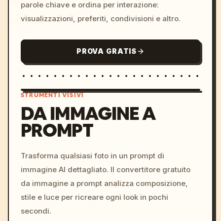
parole chiave e ordina per interazione:
visualizzazioni, preferiti, condivisioni e altro.
PROVA GRATIS
STRUMENTI VISIVI
DA IMMAGINE A
PROMPT
/imagine prompt: cinemati
c, cyberpunk sunset, neon
colors, 8k --v 6.0
Trasforma qualsiasi foto in un prompt di
immagine AI dettagliato. Il convertitore gratuito
da immagine a prompt analizza composizione,
stile e luce per ricreare ogni look in pochi
secondi.