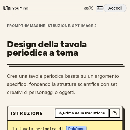
Accedi
YouMind
Panoramica
PROMPT
›
IMMAGINE ISTRUZIONE
›
GPT IMAGE 2
Design della tavola
Casi d'uso
periodica a tema
Abilità
Crea una tavola periodica basata su un argomento
Prompt
specifico, fondendo la struttura scientifica con set
creativi di personaggi o oggetti.
Prezzi
ISTRUZIONE
Prima della traduzione
Scarica
la tavola periodica di 
Pokémon