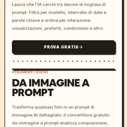
Lascia che l'IA cerchi tra decine di migliaia di
prompt. Filtra per modello, intervallo di date e
parole chiave e ordina per interazione:
visualizzazioni, preferiti, condivisioni e altro.
PROVA GRATIS
STRUMENTI VISIVI
DA IMMAGINE A
PROMPT
/imagine prompt: cinemati
c, cyberpunk sunset, neon
colors, 8k --v 6.0
Trasforma qualsiasi foto in un prompt di
immagine AI dettagliato. Il convertitore gratuito
da immagine a prompt analizza composizione,