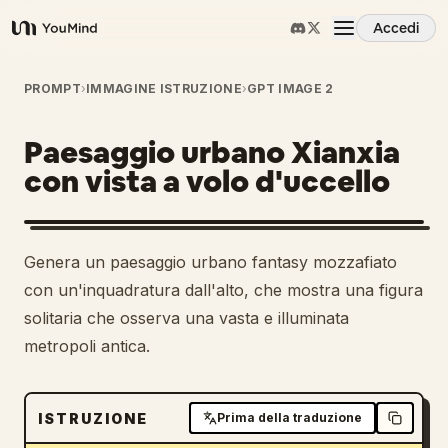
Accedi
YouMind
Panoramica
PROMPT
›
IMMAGINE ISTRUZIONE
›
GPT IMAGE 2
Paesaggio urbano Xianxia
Casi d'uso
con vista a volo d'uccello
Abilità
Genera un paesaggio urbano fantasy mozzafiato
Prompt
con un'inquadratura dall'alto, che mostra una figura
solitaria che osserva una vasta e illuminata
metropoli antica.
Prezzi
Scarica
ISTRUZIONE
Prima della traduzione