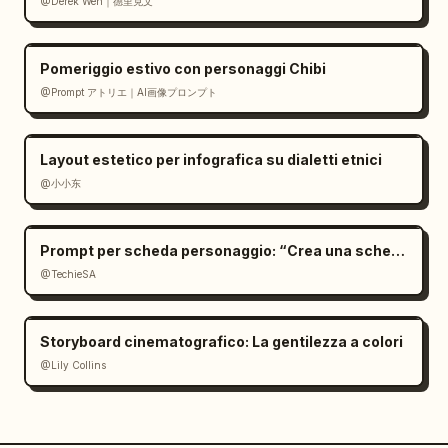
@Derek Wen｜德里克文
Pomeriggio estivo con personaggi Chibi
@Prompt アトリエ｜AI画像プロンプト
Layout estetico per infografica su dialetti etnici
@小小东
Prompt per scheda personaggio: “Crea una scheda
@TechieSA
Storyboard cinematografico: La gentilezza a colori
@Lily Collins