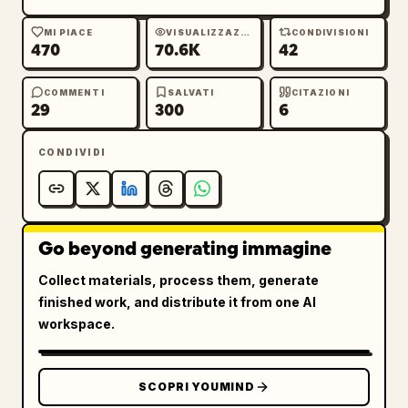
MI PIACE
VISUALIZZAZIONI
CONDIVISIONI
470
70.6K
42
COMMENTI
SALVATI
CITAZIONI
29
300
6
CONDIVIDI
Go beyond generating immagine
Collect materials, process them, generate
finished work, and distribute it from one AI
workspace.
SCOPRI YOUMIND