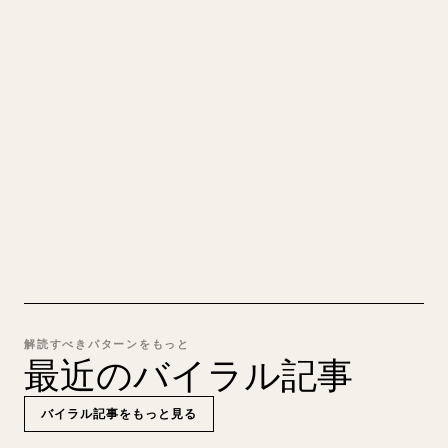
あなたの MARKDOWN をき
れいな 𝕏 記事に
自分の長文を投稿するとき、画像・表・コードブロ
ックを 𝕏 向けに整形するのは手間がかかります。
YouMind は Markdown 全体を、そのまま投稿でき
るきれいな 𝕏 記事に変換します。
MARKDOWN → 𝕏 を試す
解読すべきパターンをもっと
最近のバイラル記事
バイラル記事をもっと見る