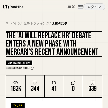
ログイン
YouMind
概要
𝕏 バイラル記事トラッキング
/
現在の記事
THE 'AI WILL REPLACE HR' DEBATE
ユースケース
ENTERS A NEW PHASE WITH
MERCARI'S RECENT ANNOUNCEMENT
スキル
@
KATSUMURA1123
プロンプト
日本語
2026年6月01日
料金
183K
344
41
0
339
ダウンロード
TL;DR