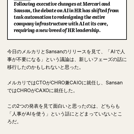
Following executive changes at Mercari and
ブログ
Sansan, the debate on AI in HR has shifted from
task automation to redesigning the entire
company infrastructure with AI at its core,
更新情報
requiring a new breed of HR leadership.
今日のメルカリとSansanのリリースを見て、「AIで人
事が不要になる」という議論は、新しいフェーズの話に
移行したのかもしれないと思った。
メルカリではCTOがCHRO兼CAIOに就任し、Sansan
ではCHROがCAXOに就任した。
この2つの発表を見て面白いと思ったのは、どちらも
「人事がAIを使う」という話にとどまっていないとこ
ろだ。