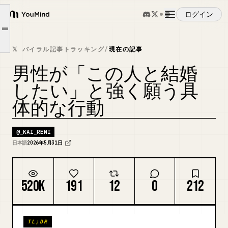
「あの振る舞いを見て、この子しかないと思った」。
ログイン
① 「他の人への接し方」を見た瞬間
YouMind
Article outline
② 「問題解決できる」振る舞いを見た瞬間
概要
𝕏 バイラル記事トラッキング
/
現在の記事
③ 「夢中になってる顔」を見た瞬間
男性が「この人と結婚
結婚を決めた男が口をそろえて言うのは、
ユースケース
したい」と強く願う具
体的な行動
スキル
@
_KAI_RENI
プロンプト
日本語
2026年5月31日
料金
520K
191
12
0
212
ダウンロード
TL;DR