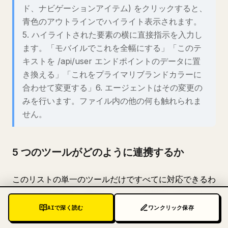
ド、ナビゲーションアイテム) をクリックすると、
青色のアウトラインでハイライト表示されます。
5. ハイライトされた要素の横に直接指示を入力し
ます。「モバイルでこれを全幅にする」「このテ
キストを /api/user エンドポイントのデータに置
き換える」「これをプライマリブランドカラーに
合わせて変更する」6. エージェントはその変更の
みを行います。ファイル内の他の何も触れられま
せん。
5 つのツールがどのように連携するか
このリストの単一のツールだけですべてに対応できるわ
けではありません。真のレバレッジを得ているオペレー
ターは、5 つすべてを、各レイヤーが次のレイヤーにフ
AIで深く読む
ワンクリック保存
ィードする調整されたスタックで実行しています。