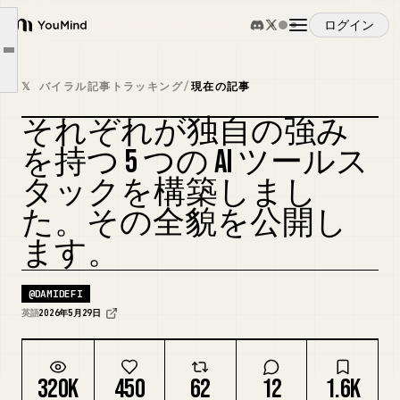
2. Obsidian — メモリーとインテリジェンスのレイヤー
ログイン
YouMind
3. Hermes Agent — 自律型ローカル自動化レイヤー
Article outline
概要
4. Kimi K2.6 — 大規模エージェンティックコーディングレイヤー
𝕏 バイラル記事トラッキング
/
現在の記事
5. Cursor 3 — ライブコーディング実行レイヤー
それぞれが独自の強み
ユースケース
5 つのツールがどのように連携するか
カバーをリミックス
を持つ 5 つの AI ツールス
タックを構築しまし
スキル
た。その全貌を公開し
ます。
プロンプト
@
DAMIDEFI
料金
英語
2026年5月29日
ダウンロード
320K
450
62
12
1.6K