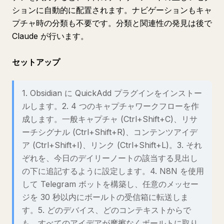
ションに自動的に配置されます。ナビゲーションもキャ
プチャ時の分類も不要です。分類と関連性の発見は後で
Claude が行います。
セットアップ
1. Obsidian に QuickAdd プラグインをインストー
ルします。2. 4 つのキャプチャワークフローを作
成します。一般キャプチャ (Ctrl+Shift+C)、リサ
ーチシグナル (Ctrl+Shift+R)、コンテンツアイデ
ア (Ctrl+Shift+I)、リンク (Ctrl+Shift+L)。3. それ
ぞれを、今日のデイリーノートの該当する見出し
の下に追記するように設定します。4. N8N を使用
して Telegram ボットを構築し、任意のメッセー
ジを 30 秒以内にボールトの受信箱に転送しま
す。5. どのデバイス、どのコンテキストからで
も、すべてのアイデアが摩擦なくボールトに取り