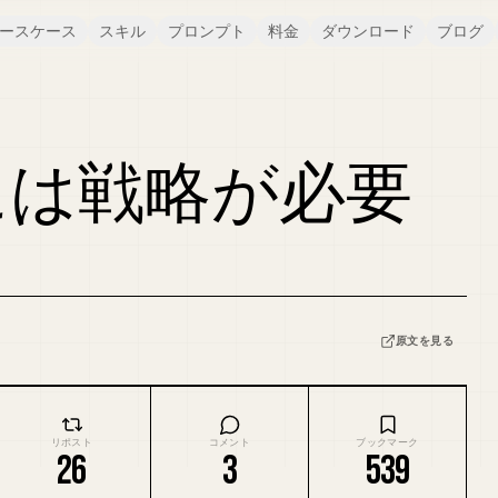
ースケース
スキル
プロンプト
料金
ダウンロード
ブログ
には戦略が必要
原文を見る
リポスト
コメント
ブックマーク
26
3
539