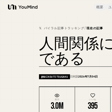
概要
ユ
YouMind
𝕏 バイラル記事トラッキング
/
現在の記事
人間関係
である
日本語
2026年7月04日
@
NAIKOUTETSUGAKU
表示
いいね
3.0M
395