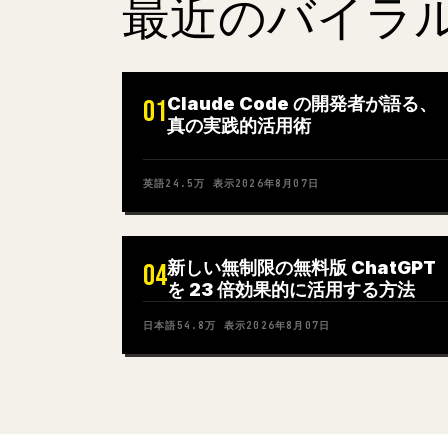
最近のバイラ
Claude Code の開発者が語る、
01
真の実践的活用術
英語
24.5万
表示
2026年8月07日
新しい無制限の無料版 ChatGPT
04
を 23 倍効果的に活用する方法
日本語
54.8万
表示
2026年8月07日