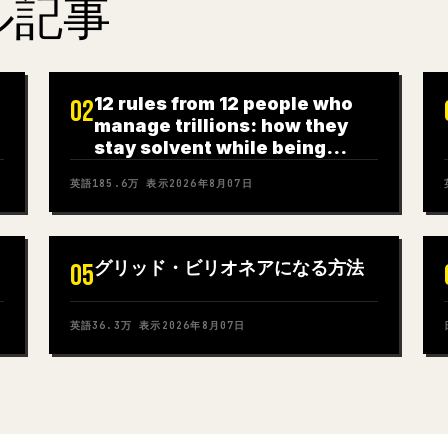
ル記事
12 rules from 12 people who
02
manage trillions: how they
stay solvent while being
wrong?
英語
185.6万
表示
2026年8月07日
グリッド・ビリオネアになる方法
05
英語
36.3万
表示
2026年8月07日