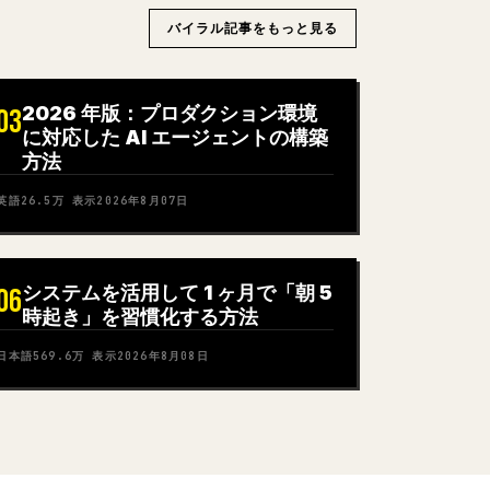
バイラル記事をもっと見る
2026 年版：プロダクション環境
03
に対応した AI エージェントの構築
方法
英語
26.5万
表示
2026年8月07日
システムを活用して 1 ヶ月で「朝 5
06
時起き」を習慣化する方法
日本語
569.6万
表示
2026年8月08日