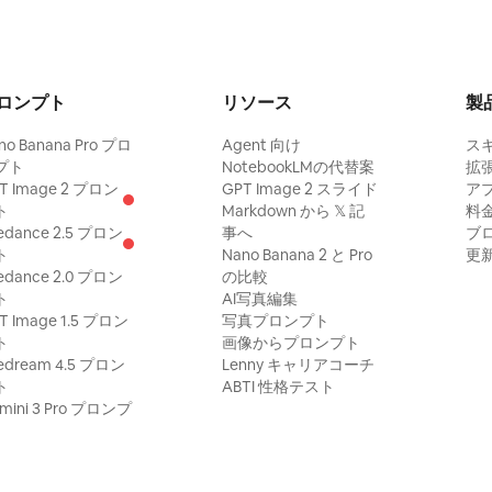
ロンプト
リソース
製
no Banana Pro プロ
Agent 向け
ス
プト
NotebookLMの代替案
拡
T Image 2 プロン
GPT Image 2 スライド
ア
ト
Markdown から 𝕏 記
料
edance 2.5 プロン
事へ
ブ
ト
Nano Banana 2 と Pro
更
edance 2.0 プロン
の比較
ト
AI写真編集
T Image 1.5 プロン
写真プロンプト
ト
画像からプロンプト
edream 4.5 プロン
Lenny キャリアコーチ
ト
ABTI 性格テスト
mini 3 Pro プロンプ