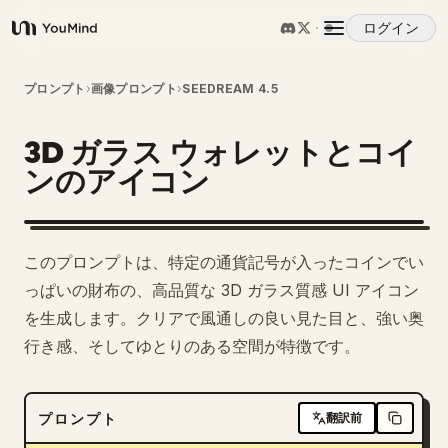
ログイン
YouMind
概要
プロンプト
›
画像プロンプト
›
SEEDREAM 4.5
3D ガラス ウォレットとコイ
ユースケース
ンのアイコン
スキル
このプロンプトは、特定の通貨記号が入ったコインでい
プロンプト
っぱいの財布の、高品質な 3D ガラス質感 UI アイコン
を生成します。クリアで風通しの良い見た目と、強い奥
行き感、そしてゆとりのある空間が特徴です。
料金
ダウンロード
プロンプト
翻訳前