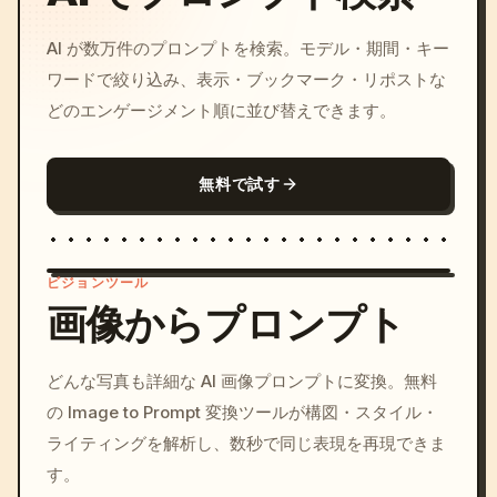
AI が数万件のプロンプトを検索。モデル・期間・キー
ワードで絞り込み、表示・ブックマーク・リポストな
どのエンゲージメント順に並び替えできます。
無料で試す
ビジョンツール
画像からプロンプト
/imagine prompt: cinemati
どんな写真も詳細な AI 画像プロンプトに変換。無料
c, cyberpunk sunset, neon
の Image to Prompt 変換ツールが構図・スタイル・
colors, 8k --v 6.0
ライティングを解析し、数秒で同じ表現を再現できま
す。