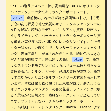
9:16 の縦長アスペクト比、高精度な 3D CG オリエンタ
ブログ
ルファンタジーの女性キャラクターポートレート。
20-24
 歳前後の、春の桜が舞う雰囲気の中で、甘く遊
更新情報
び心のある夢見心地な気質のオリエンタルファンタジーの
女性を描写。精巧なモデリング、リアルな質感、映画のよ
うなライティング、バーチャルキャラクターポスター品質
を備えた完成度の高い 3D CG レンダリングです。キャラ
クターは愛らしい顔立ちで、サブサーフェス・スキャタリ
ング（表面下散乱）が施された色白の肌、琥珀色の大きな
澄んだ瞳が特徴です。髪は彩度の高い 
blue
 で、高精
度なストランドモデリングによるボリューム感と滑らかな
質感を表現。シルク、ガーゼ、刺繍の質感が際立つ、高精
度で華やかなオリエンタルファンタジーの衣装を着用して
います。背景は桜と霧に包まれた東屋が並ぶ、夢のような
オリエンタルファンタジーの春の花道。ライティングは明
るく柔らかな自然光で、繊細なバックライトが当たってい
ます。プレミアムなバーチャルキャラクターポートレー
ト、高精細 3D CG レンダリング、Unreal Engine クオ