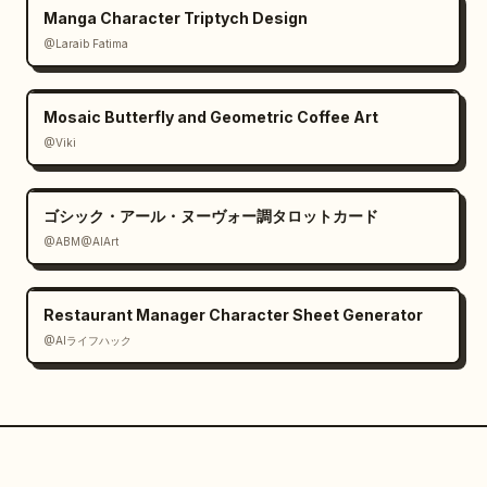
Manga Character Triptych Design
@Laraib Fatima‎
Mosaic Butterfly and Geometric Coffee Art
@Viki
ゴシック・アール・ヌーヴォー調タロットカード
@ABM@AIArt
Restaurant Manager Character Sheet Generator
@AIライフハック