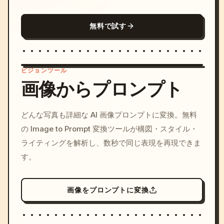
無料で試す
ビジョンツール
画像からプロンプト
/imagine prompt: cinemati
どんな写真も詳細な AI 画像プロンプトに変換。無料
c, cyberpunk sunset, neon
の Image to Prompt 変換ツールが構図・スタイル・
colors, 8k --v 6.0
ライティングを解析し、数秒で同じ表現を再現できま
す。
画像をプロンプトに変換