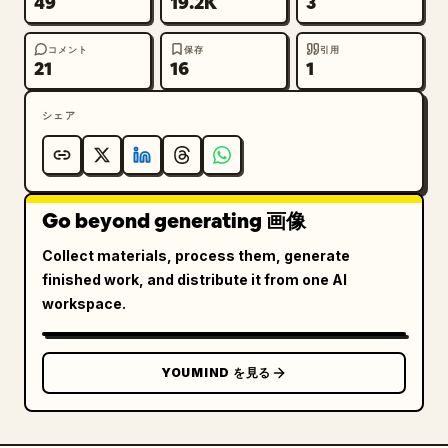
49
19.2K
3
コメント
保存
引用
21
16
1
シェア
Go beyond generating 画像
Collect materials, process them, generate
finished work, and distribute it from one AI
workspace.
YOUMIND を見る