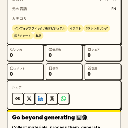
元の言語
EN
カテゴリ
インフォグラフィック / 教育ビジュアル
イラスト
3D レンダリング
図 / チャート
製品
いいね
表示数
シェア
0
0
0
コメント
保存
引用
0
0
0
シェア
Go beyond generating 画像
Collect materials, process them, generate