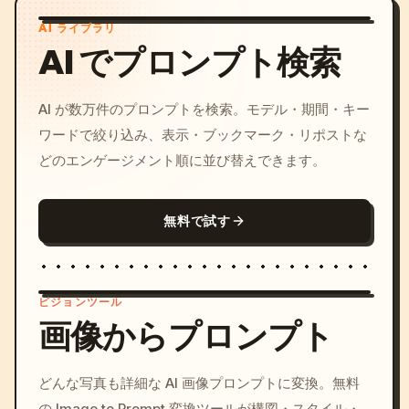
AI ライブラリ
AI でプロンプト検索
AI が数万件のプロンプトを検索。モデル・期間・キー
ワードで絞り込み、表示・ブックマーク・リポストな
どのエンゲージメント順に並び替えできます。
無料で試す
ビジョンツール
画像からプロンプト
/imagine prompt: cinemati
どんな写真も詳細な AI 画像プロンプトに変換。無料
c, cyberpunk sunset, neon
の Image to Prompt 変換ツールが構図・スタイル・