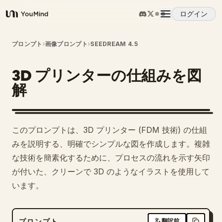
ログイン
YouMind
概要
プロンプト
›
画像プロンプト
›
SEEDREAM 4.5
3D プリンターの仕組みを図
ユースケース
解
スキル
このプロンプトは、3D プリンター (FDM 技術) の仕組
プロンプト
みを説明する、明確でシンプルな図を作成します。複雑
な技術を簡素化するために、プロセスの流れを示す矢印
が付いた、クリーンで 3D のようなイラストを使用して
料金
います。
ダウンロード
プロンプト
翻訳前