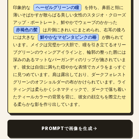
印象的な 
ヘーゼルグリーンの瞳
 を持ち、鼻筋と頬に
ブログ
薄いそばかすが散らばる美しい女性のスタジオ・クローズ
アップ・ポートレート。鮮やかでウェーブのかかった 
更新情報
赤褐色の髪
 は片側にきれいにまとめられ、右耳の後ろ
には大きな 
鮮やかなマゼンタピンクの椿
 が飾られて
います。メイクは完璧かつ大胆で、瞳を引き立てるオリー
ブグリーンのウィングアイラインと、輪郭の整った唇には
深みのあるマットなバーガンディのリップが施されていま
す。彼女は自信に満ちた穏やかな表情でカメラをまっすぐ
に見つめています。肩は露出しており、ダークフォレスト
グリーンのオフショルダーの布がかけられています。ライ
ティングは柔らかくシネマティックで、ダークで落ち着い
たティールカラーの背景を背に、彼女の顔立ちを際立たせ
る柔らかな影を作り出しています。
PROMPTで画像を生成