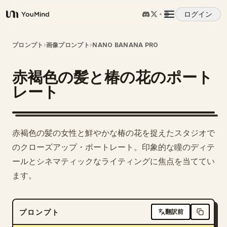
ログイン
YouMind
概要
プロンプト
›
画像プロンプト
›
NANO BANANA PRO
赤褐色の髪と椿の花のポート
ユースケース
レート
スキル
赤褐色の髪の女性と鮮やかな椿の花を捉えたスタジオで
プロンプト
のクローズアップ・ポートレート。印象的な瞳のディテ
ールとシネマティックなライティングに焦点を当ててい
ます。
料金
ダウンロード
プロンプト
翻訳前