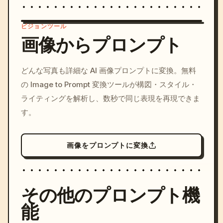
ビジョンツール
画像からプロンプト
/imagine prompt: cinemati
どんな写真も詳細な AI 画像プロンプトに変換。無料
c, cyberpunk sunset, neon
の Image to Prompt 変換ツールが構図・スタイル・
colors, 8k --v 6.0
ライティングを解析し、数秒で同じ表現を再現できま
す。
画像をプロンプトに変換
その他のプロンプト機
能