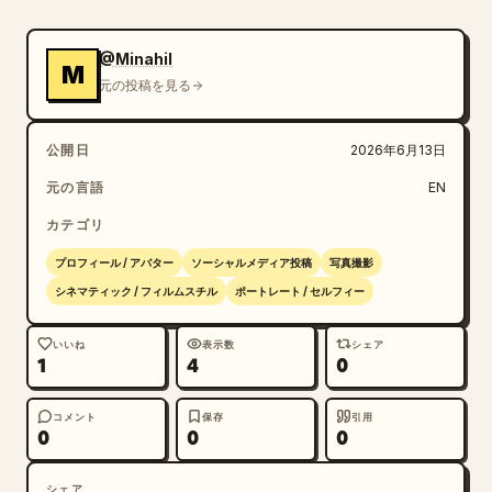
@Minahil
M
元の投稿を見る
公開日
2026年6月13日
元の言語
EN
カテゴリ
プロフィール / アバター
ソーシャルメディア投稿
写真撮影
シネマティック / フィルムスチル
ポートレート / セルフィー
いいね
表示数
シェア
1
4
0
コメント
保存
引用
0
0
0
シェア