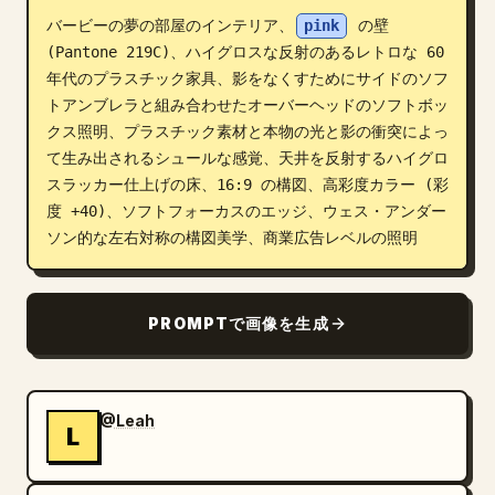
バービーの夢の部屋のインテリア、
pink
 の壁 
ブログ
(Pantone 219C)、ハイグロスな反射のあるレトロな 60 
年代のプラスチック家具、影をなくすためにサイドのソフ
更新情報
トアンブレラと組み合わせたオーバーヘッドのソフトボッ
クス照明、プラスチック素材と本物の光と影の衝突によっ
て生み出されるシュールな感覚、天井を反射するハイグロ
スラッカー仕上げの床、16:9 の構図、高彩度カラー (彩
度 +40)、ソフトフォーカスのエッジ、ウェス・アンダー
ソン的な左右対称の構図美学、商業広告レベルの照明
PROMPTで画像を生成
@Leah
L