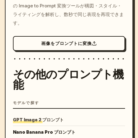
の Image to Prompt 変換ツールが構図・スタイル・
colors, 8k --v 6.0
ライティングを解析し、数秒で同じ表現を再現できま
す。
画像をプロンプトに変換
その他のプロンプト機
能
モデルで探す
GPT Image 2 プロンプト
Nano Banana Pro プロンプト