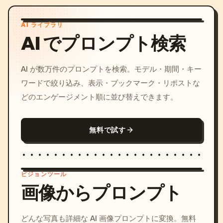
AI ライブラリ
AI でプロンプト検索
AI が数万件のプロンプトを検索。モデル・期間・キー
ワードで絞り込み、表示・ブックマーク・リポストな
どのエンゲージメント順に並び替えできます。
無料で試す
ビジョンツール
画像からプロンプト
/imagine prompt: cinemati
どんな写真も詳細な AI 画像プロンプトに変換。無料
c, cyberpunk sunset, neon