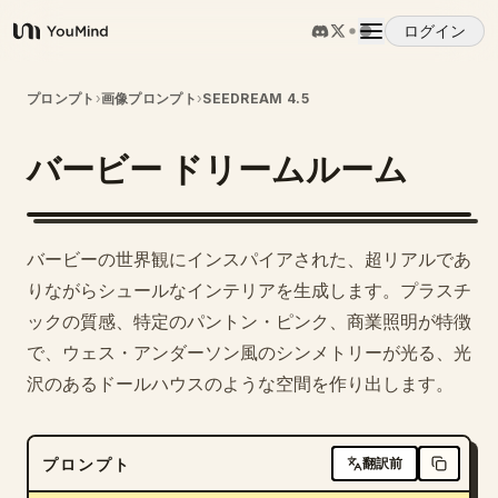
ログイン
YouMind
概要
プロンプト
›
画像プロンプト
›
SEEDREAM 4.5
バービー ドリームルーム
ユースケース
スキル
バービーの世界観にインスパイアされた、超リアルであ
りながらシュールなインテリアを生成します。プラスチ
プロンプト
ックの質感、特定のパントン・ピンク、商業照明が特徴
で、ウェス・アンダーソン風のシンメトリーが光る、光
沢のあるドールハウスのような空間を作り出します。
料金
ダウンロード
プロンプト
翻訳前