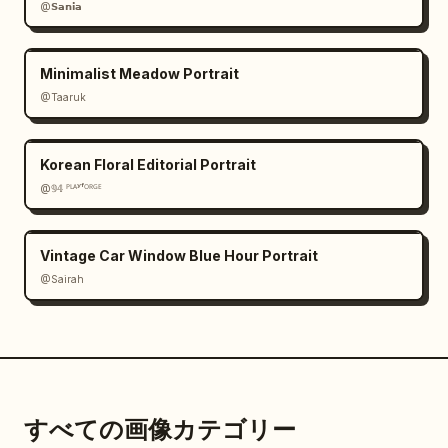
@𝗦𝗮𝗻𝗶𝗮
Minimalist Meadow Portrait
@Taaruk
Korean Floral Editorial Portrait
@𝟡𝟜 ᴾᴸᴬʸᶠᴼᴿᴳᴱ
Vintage Car Window Blue Hour Portrait
@Sairah
すべての画像カテゴリー