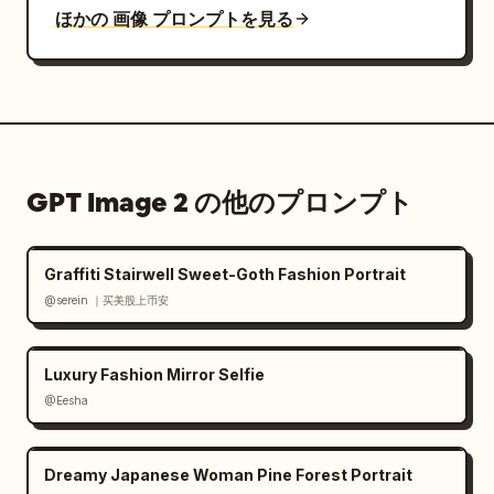
ほかの 画像 プロンプトを見る
GPT Image 2 の他のプロンプト
Graffiti Stairwell Sweet-Goth Fashion Portrait
@serein ｜买美股上币安
Luxury Fashion Mirror Selfie
@Eesha
Dreamy Japanese Woman Pine Forest Portrait