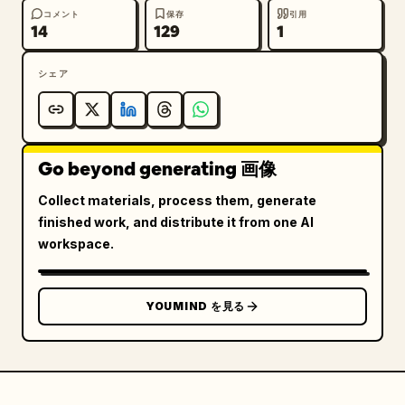
コメント
保存
引用
14
129
1
シェア
Go beyond generating 画像
Collect materials, process them, generate
finished work, and distribute it from one AI
workspace.
YOUMIND を見る