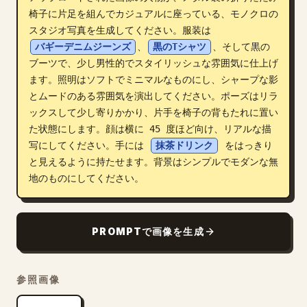
椅子に片足を組んでカジュアルに座っている、モノクロの
ブログ
スタジオ写真を生成してください。服装は 
バギーデニムジーンズ
、
黒のTシャツ
、そして黒の
更新情報
ブーツで、少し男性的でスタイリッシュな雰囲気に仕上げ
ます。照明はソフトでミニマルなものにし、シャープな影
とムードのある雰囲気を演出してください。ポーズはリラ
ックスして少し寄りかかり、片手を椅子の背もたれに置い
た状態にします。顔は横に 45 度ほど向け、リアルな描
写にしてください。手には 
抹茶ドリンク
 をはっきり
と見えるように持たせます。背景はシンプルでモダンな無
地のものにしてください。
PROMPTで画像を生成
参照画像