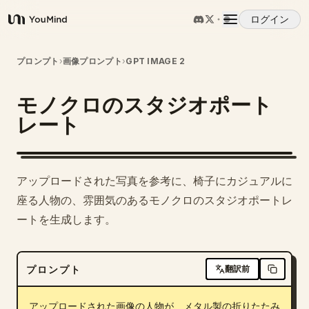
ログイン
YouMind
概要
プロンプト
›
画像プロンプト
›
GPT IMAGE 2
モノクロのスタジオポート
ユースケース
レート
スキル
1
アップロードされた写真を参考に、椅子にカジュアルに
プロンプト
座る人物の、雰囲気のあるモノクロのスタジオポートレ
ートを生成します。
料金
プロンプト
翻訳前
ダウンロード
アップロードされた画像の人物が、メタル製の折りたたみ