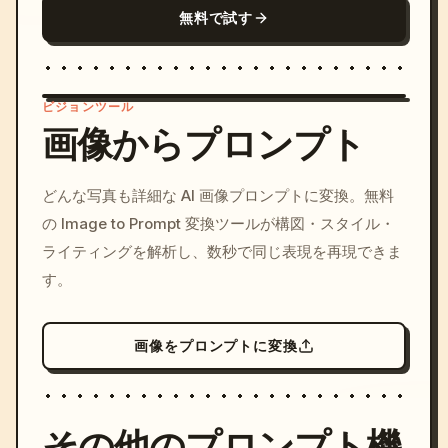
無料で試す
ビジョンツール
画像からプロンプト
/imagine prompt: cinemati
どんな写真も詳細な AI 画像プロンプトに変換。無料
c, cyberpunk sunset, neon
の Image to Prompt 変換ツールが構図・スタイル・
colors, 8k --v 6.0
ライティングを解析し、数秒で同じ表現を再現できま
す。
画像をプロンプトに変換
その他のプロンプト機