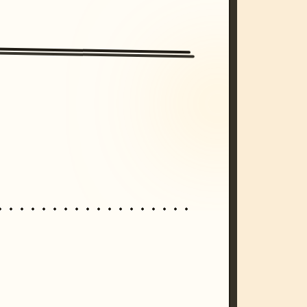
/imagine prompt: cinematic, cyberpunk s
unset, neon colors, 8k --v 6.0