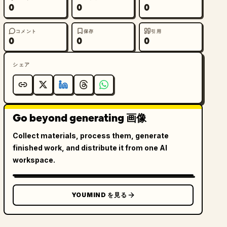
0
0
0
コメント
保存
引用
0
0
0
シェア
Go beyond generating 画像
Collect materials, process them, generate
finished work, and distribute it from one AI
workspace.
YOUMIND を見る