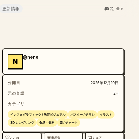
更新情報
@nene
N
公開日
2025年12月10日
元の言語
ZH
カテゴリ
インフォグラフィック / 教育ビジュアル
ポスター / チラシ
イラスト
3D レンダリング
食品・飲料
図 / チャート
いいね
表示数
シェア