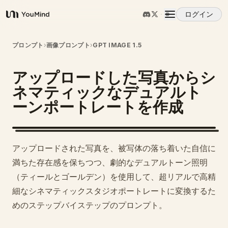
ログイン
YouMind
概要
プロンプト
›
画像プロンプト
›
GPT IMAGE 1.5
アップロードした写真からシ
ユースケース
ネマティックなデュアルト
ーンポートレートを作成
スキル
プロンプト
アップロードされた写真を、被写体の落ち着いた自信に
満ちた存在感を保ちつつ、劇的なデュアルトーン照明
料金
（ティールとゴールデン）を使用して、超リアルで高精
細なシネマティックスタジオポートレートに変換するた
めのステップバイステップのプロンプト。
ダウンロード