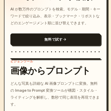
AI が数万件のプロンプトを検索。モデル・期間・キー
ワードで絞り込み、表示・ブックマーク・リポストな
どのエンゲージメント順に並び替えできます。
無料で試す
ビジョンツール
画像からプロンプト
/imagine prompt: cinemati
どんな写真も詳細な AI 画像プロンプトに変換。無料
c, cyberpunk sunset, neon
の Image to Prompt 変換ツールが構図・スタイル・
colors, 8k --v 6.0
ライティングを解析し、数秒で同じ表現を再現できま
す。