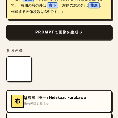
て。 右側の窓の外は
廊下
、左側の窓の外は
校庭
。 
ブログ
作成する画像枚数は4枚です。」
更新情報
PROMPTで画像を生成
参照画像
@布留川英一 / Hidekazu Furukawa
布
元の投稿を見る