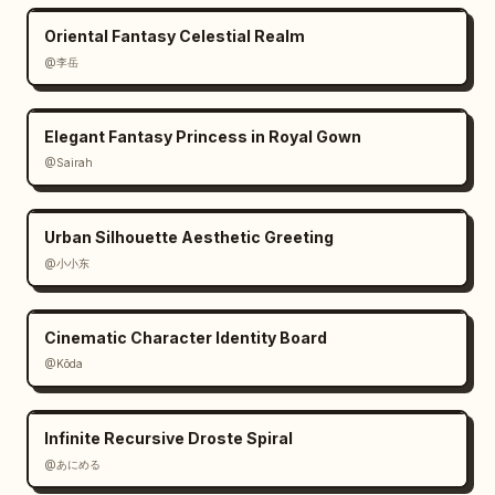
Oriental Fantasy Celestial Realm
@李岳
Elegant Fantasy Princess in Royal Gown
@Sairah
Urban Silhouette Aesthetic Greeting
@小小东
Cinematic Character Identity Board
@Kōda
Infinite Recursive Droste Spiral
@あにめる