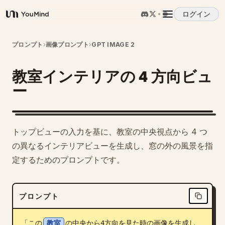
ログイン
YouMind
概要
プロンプト
›
画像プロンプト
›
GPT IMAGE 2
教室インテリアの 4 方向ビュ
ユースケース
ー
スキル
1
トップビューの入力を基に、教室の中央視点から 4 つ
プロンプト
の異なるインテリアビューを生成し、窓の外の風景を指
定するためのプロンプトです。
料金
プロンプト
ダウンロード
「この
教室
の中央から4方向を見た時の画像を生成し