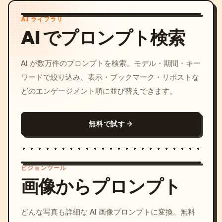
AI ライブラリ
AI でプロンプト検索
AI が数万件のプロンプトを検索。モデル・期間・キー
ワードで絞り込み、表示・ブックマーク・リポストな
どのエンゲージメント順に並び替えできます。
無料で試す
ビジョンツール
画像からプロンプト
/imagine prompt: cinemati
どんな写真も詳細な AI 画像プロンプトに変換。無料
c, cyberpunk sunset, neon