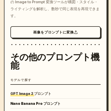
の Image to Prompt 変換ツールが構図・スタイル・
colors, 8k --v 6.0
ライティングを解析し、数秒で同じ表現を再現できま
す。
画像をプロンプトに変換
その他のプロンプト機
能
モデルで探す
GPT Image 2 プロンプト
Nano Banana Pro プロンプト