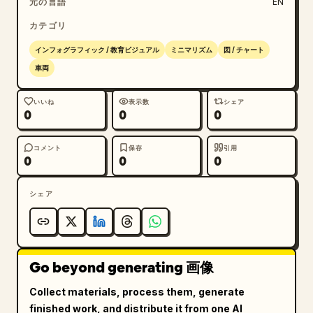
元の言語
EN
カテゴリ
インフォグラフィック / 教育ビジュアル
ミニマリズム
図 / チャート
車両
いいね
表示数
シェア
0
0
0
コメント
保存
引用
0
0
0
シェア
Go beyond generating 画像
Collect materials, process them, generate
finished work, and distribute it from one AI