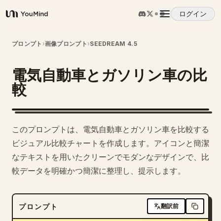
ログイン
YouMind
概要
プロンプト
›
画像プロンプト
›
SEEDREAM 4.5
電気自動車とガソリン車の比
ユースケース
較
スキル
このプロンプトは、電気自動車とガソリン車を比較する
プロンプト
ビジュアル比較チャートを作成します。アイコンと簡潔
なテキストを用いたクリーンでモダンなデザインで、比
較データを明確かつ簡潔に整理し、提示します。
料金
ダウンロード
プロンプト
翻訳前