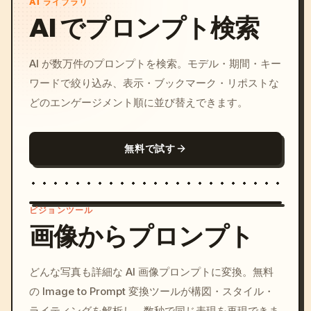
AI ライブラリ
AI でプロンプト検索
AI が数万件のプロンプトを検索。モデル・期間・キー
ワードで絞り込み、表示・ブックマーク・リポストな
どのエンゲージメント順に並び替えできます。
無料で試す
ビジョンツール
画像からプロンプト
/imagine prompt: cinemati
どんな写真も詳細な AI 画像プロンプトに変換。無料
c, cyberpunk sunset, neon
の Image to Prompt 変換ツールが構図・スタイル・
colors, 8k --v 6.0
ライティングを解析し、数秒で同じ表現を再現できま