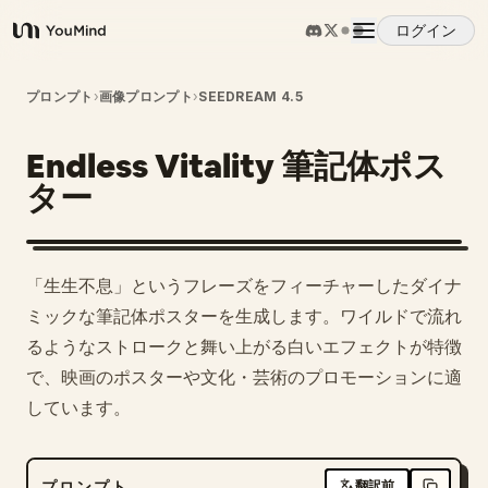
ログイン
YouMind
概要
プロンプト
›
画像プロンプト
›
SEEDREAM 4.5
Endless Vitality 筆記体ポス
ユースケース
ター
スキル
「生生不息」というフレーズをフィーチャーしたダイナ
プロンプト
ミックな筆記体ポスターを生成します。ワイルドで流れ
るようなストロークと舞い上がる白いエフェクトが特徴
で、映画のポスターや文化・芸術のプロモーションに適
料金
しています。
ダウンロード
プロンプト
翻訳前