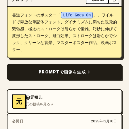
ブログ
書道フォントのポスター「
Life Goes On
」、ワイル
ドで奔放な筆記体フォント、ダイナミズムに満ちた視覚的
更新情報
緊張感、極太のストロークは滑らかで優雅、巧妙に伸びて
変形したストローク、飛白効果、ストロークは滑らかでシ
ック、クリーンな背景、マスターポスター作品、映画ポス
ター、
PROMPTで画像を生成
@元祖儿
元
元の投稿を見る
公開日
2025年12月10日