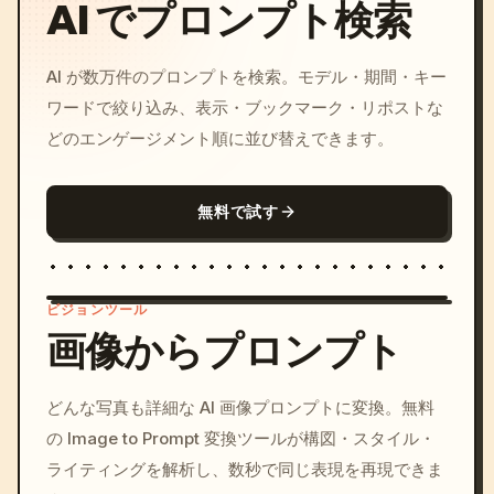
AI でプロンプト検索
AI が数万件のプロンプトを検索。モデル・期間・キー
ワードで絞り込み、表示・ブックマーク・リポストな
どのエンゲージメント順に並び替えできます。
無料で試す
ビジョンツール
画像からプロンプト
/imagine prompt: cinemati
どんな写真も詳細な AI 画像プロンプトに変換。無料
c, cyberpunk sunset, neon
の Image to Prompt 変換ツールが構図・スタイル・
colors, 8k --v 6.0
ライティングを解析し、数秒で同じ表現を再現できま