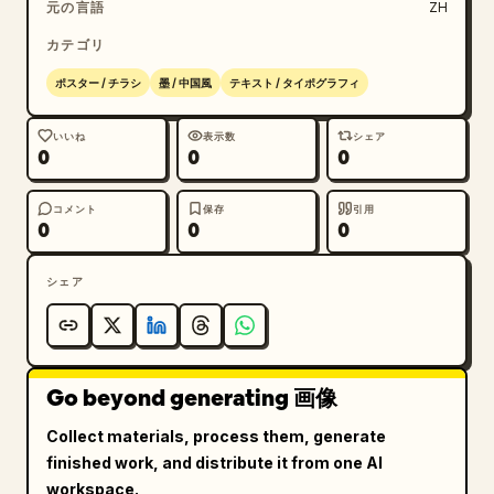
元の言語
ZH
カテゴリ
ポスター / チラシ
墨 / 中国風
テキスト / タイポグラフィ
いいね
表示数
シェア
0
0
0
コメント
保存
引用
0
0
0
シェア
Go beyond generating 画像
Collect materials, process them, generate
finished work, and distribute it from one AI
workspace.