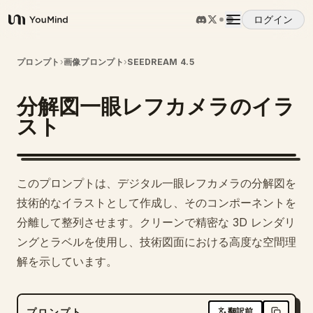
ログイン
YouMind
概要
プロンプト
›
画像プロンプト
›
SEEDREAM 4.5
分解図一眼レフカメラのイラ
ユースケース
スト
スキル
このプロンプトは、デジタル一眼レフカメラの分解図を
プロンプト
技術的なイラストとして作成し、そのコンポーネントを
分離して整列させます。クリーンで精密な 3D レンダリ
ングとラベルを使用し、技術図面における高度な空間理
料金
解を示しています。
ダウンロード
プロンプト
翻訳前