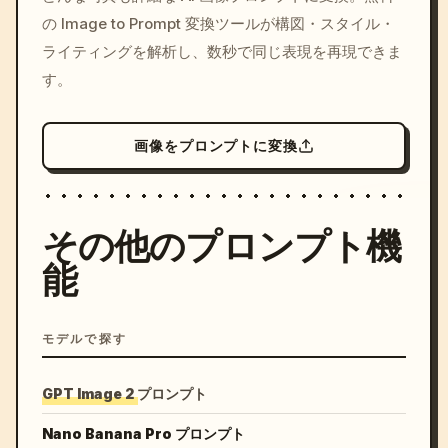
c, cyberpunk sunset, neon
の Image to Prompt 変換ツールが構図・スタイル・
colors, 8k --v 6.0
ライティングを解析し、数秒で同じ表現を再現できま
す。
画像をプロンプトに変換
その他のプロンプト機
能
モデルで探す
GPT Image 2 プロンプト
Nano Banana Pro プロンプト