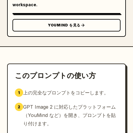
  },

workspace.
  "branding": {

    "tournament": "FIFA ワールドカップ 2026",

    "logo": "公式 FIFA ワールドカップ 2026 ロゴ
YOUMIND を見る
をエレガントに統合",

    "color_palette": "公式 FIFA ワールドカップ 
2026 大会カラーと [国名] のナショナルカラーの組み
合わせ",

    "headline": "モダンな大型タイポグラフィで表示
された「LOCKED IN」",

    "subtitle": "[国名] • FIFA ワールドカップ 
このプロンプトの使い方
2026"

  },

上の完全なプロンプトをコピーします。
1
  "mood": [

    "集中",

GPT Image 2 に対応したプラットフォーム
2
    "エリート",

    "恐れを知らない",

（YouMind など）を開き、プロンプトを貼
    "国家の誇り",

り付けます。
    "チャンピオンのエネルギー"
