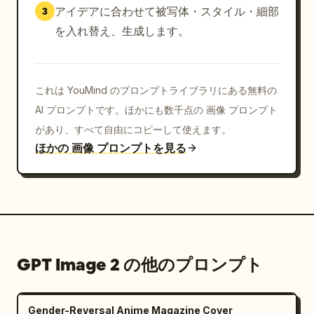
  ],

アイデアに合わせて被写体・スタイル・細部
3
  "camera": {

を入れ替え、生成します。
    "lens": "85mm",

    "sharpness": "極めて詳細",

    "rendering": "ハイパーリアルなスポーツイラス
トレーションとプレミアムなエディトリアルポスターデザ
これは YouMind のプロンプトライブラリにある無料の
インの融合"

AI プロンプトです。ほかにも数千点の 画像 プロンプト
  },

があり、すべて自由にコピーして使えます。
  "output_goal": "あらゆる選手や国に対応可能な、
ほかの 画像 プロンプトを見る
ワールドクラスの 2026 年 FIFA ワールドカップポスタ
ーを作成する。横顔のポートレート、ユニフォームを掴む
仕草、ナショナルカラーの爆発的なエネルギーエフェク
ト、エレガントな大会ブランディング、そして公式プロモ
ーションキャンペーンにふさわしい力強い「LOCKED 
IN」の雰囲気を表現する。"

}
GPT Image 2 の他のプロンプト
Gender-Reversal Anime Magazine Cover