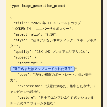
type: image_generation_prompt

ブログ
{

更新情報
  "title": "2026 年 FIFA ワールドカップ 
「LOCKED IN」 ユニバーサルポスター",

  "aspect_ratio": "9:16",

  "style": "超リアルなシネマティック・スポーツポス
ター",

  "quality": "16K UHD プレミアムリアリズム",

  "subject": {

    "identity": "
[選手名またはアップロードされた選手]
",

    "pose": "力強い横顔のポートレート、鋭い集中
力",

    "expression": "決意に満ちた、集中した表情、チ
ャンピオンの精神",

    "gesture": "片手でエンブレム付近のナショナル
チームのユニフォームを掴む"
