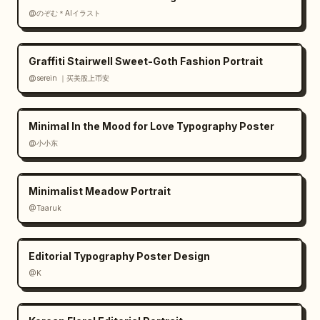
@のぞむ＊AIイラスト
Graffiti Stairwell Sweet-Goth Fashion Portrait
@serein ｜买美股上币安
Minimal In the Mood for Love Typography Poster
@小小东
Minimalist Meadow Portrait
@Taaruk
Editorial Typography Poster Design
@K