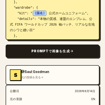
  },

  "wardrobe": {

    "kit": "
[国名]
 公式ホームユニフォーム",

    "details": "本物の質感、連盟のエンブレム、公
式 FIFA ワールドカップ 2026 袖パッチ、リアルな生地
のシワと縫い目"

  },

  "environment": {

    "background": "クリーンなライトグレーのテクス
PROMPTで画像を生成
チャ付きスポーツポスターキャンバス、未来的な幾何学模
様のライン、繊細なテクニカルグラフィック、プレミアム
なエディトリアル構成",

    "effects": "
[国名]
 のナショナルカラーにイ
@Saul Goodman
S
ンスパイアされた、ダイナミックなペイントスプラッシ
元の投稿を見る
ュ、エネルギーストリーク、粒子",

    "national_elements": "その国のアイデンティテ
公開日
2026年6月14日
ィにインスパイアされた繊細な星、シンボル、グラフィッ
クモチーフ",

元の言語
EN
    "atmosphere": "大会への期待感に満ちた高エネル