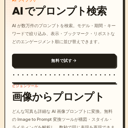
AI ライブラリ
AI でプロンプト検索
AI が数万件のプロンプトを検索。モデル・期間・キー
ワードで絞り込み、表示・ブックマーク・リポストな
どのエンゲージメント順に並び替えできます。
無料で試す
ビジョンツール
画像からプロンプト
/imagine prompt: cinemati
どんな写真も詳細な AI 画像プロンプトに変換。無料
c, cyberpunk sunset, neon
の Image to Prompt 変換ツールが構図・スタイル・
colors, 8k --v 6.0
ライティングを解析し、数秒で同じ表現を再現できま