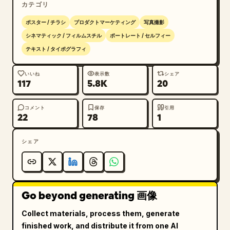
カテゴリ
ギーな雰囲気"

  },

ポスター / チラシ
プロダクトマーケティング
写真撮影
  "lighting": {

シネマティック / フィルムスチル
ポートレート / セルフィー
    "type": "ドラマチックなシネマティックライティ
テキスト / タイポグラフィ
ング",

    "rim_light": "国旗に合わせたカラーリムライ
いいね
表示数
シェア
117
5.8K
20
ト",

    "highlights": "光沢のある肌の反射とリアルな汗
のディテール",

コメント
保存
引用
22
78
1
    "contrast": "スポーツポスターらしい強いコント
ラスト"

シェア
  },

  "composition": {

    "camera_angle": "クローズアップの横顔",

    "framing": "上半身のポートレート",

    "depth_of_field": "浅い被写界深度",

Go beyond generating 画像
    "focus": "顔、エンブレム、ユニフォームを掴む
Collect materials, process them, generate
手"

finished work, and distribute it from one AI