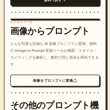
ビジョンツール
画像からプロンプト
/imagine prompt: cinemati
どんな写真も詳細な AI 画像プロンプトに変換。無料
c, cyberpunk sunset, neon
の Image to Prompt 変換ツールが構図・スタイル・
colors, 8k --v 6.0
ライティングを解析し、数秒で同じ表現を再現できま
す。
画像をプロンプトに変換
その他のプロンプト機