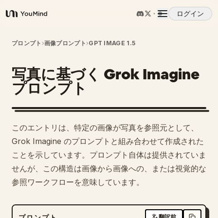
ログイン
YouMind
概要
プロンプト
›
画像プロンプト
›
GPT IMAGE 1.5
写真に基づく Grok Imagine
ユースケース
プロンプト
スキル
このエントリは、特定の画像が写真を参照元として、
プロンプト
Grok Imagine のプロンプトと組み合わせて作成された
ことを示しています。プロンプト自体は提供されていま
せんが、この構造は画像から画像への、または視覚的な
料金
参照ワークフローを意味しています。
ダウンロード
プロンプト
翻訳前