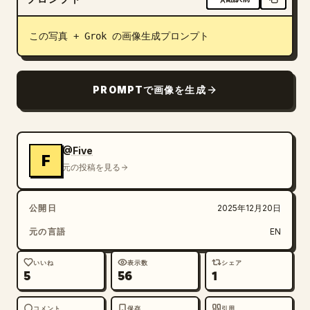
ブログ
この写真 + Grok の画像生成プロンプト
更新情報
PROMPTで画像を生成
@Five
F
元の投稿を見る
公開日
2025年12月20日
元の言語
EN
いいね
表示数
シェア
5
56
1
コメント
保存
引用