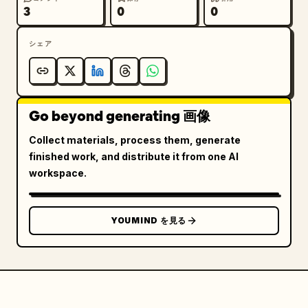
3
0
0
シェア
Go beyond generating 画像
Collect materials, process them, generate
finished work, and distribute it from one AI
workspace.
YOUMIND を見る