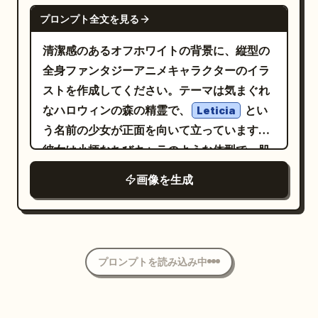
背面図 1 つ）。3 体とも直立し、腕を体から
スマスクまたは半分外した状態を選択可能
GPT IMAGE 2
ステータスを縦一列に配置: STR 38、INT
プロンプト全文を見る
わずかに離して垂らし、足は長い引きずるよ
（半分外した場合はマスクを手に持たせ
92、WIS 87、DEX 64、CON 76。 右側の
うなローブの下に隠す。垂直方向に中央揃え
る）。手袋とブーツはスーツのパターンと完
清潔感のあるオフホワイトの背景に、縦型の
ステータスパネル: 小さなファンタジー風の
にし、裾が下端に触れる程度の位置に配置す
全に一致し、損傷がないこと" },
全身ファンタジーアニメキャラクターのイラ
盾や宝石のアイコンを伴う 5 つのリソース/防
る。 被写体の詳細：キャラクターは
"pose_and_composition": { "framing":
ストを作成してください。テーマは気まぐれ
御値を縦一列に配置: HP 1,140、MP 920、
顔のないダークゴーストスピリットのような存在
"ミディアムからフルボディショット。屋上
なハロウィンの森の精霊で、
とい
DEF 412、RES 489、SPD 72。 スキルパネ
Leticia
で、背が高く細身。何層にも重なった黒いボ
の縁や手すりに座っている被写体", "pose":
う名前の少女が正面を向いて立っています。
ル: 左側に正方形のアイコン、太字のスキル
ロボロのローブに完全に覆われている。衣服
"縁にリラックスして座り、片足を立て、肘
彼女は小柄なちびキャラのような体型で、肌
名、1 行の説明文を伴う 4 つのスキル行を配
は多くの裂けた布の帯で構成され、三角形の
を膝に置き、手を軽く組むかマスクを持って
は白く、柔らかく真剣な表情を浮かべていま
置: 1) 「Grove Ward」 — 「ツタを召喚して
画像を生成
破れたエッジ、擦り切れた穴、ドレープ状の
いる。頭はカメラの方を向き、穏やかで自信
す。大きな灰茶色の瞳、短い黒髪のバング
味方を守る。」 2) 「Nature’s Grasp」 —
ひだ、床付近でたわむ長い裾が特徴。シルエ
に満ちた、少し真剣な表情",
ス、そして毛先がティールブルーのグラデー
「古代の根で敵を拘束する。」 3)
ットはフードを被った不気味な姿で、青白い
"camera_angle": "被写体を見上げるややロ
ションになったツインテールが特徴です。彼
「Verdant Renewal」 — 「味方を継続的に
爪のような指以外に肌は見えない。正面図と
ーアングルからアイレベル。被写界深度は浅
女は、シアン色の三角形の光とリング状のア
回復し浄化する。」 4) 「Sporebloom」 —
側面図では、フードの下に滑らかな白い楕円
プロンプトを読み込み中
め", "aspect_ratio": "3:4 縦型ポートレー
クセントが輝く、未来的な特大の黒い猫耳ヘ
「毒胞子を放ち敵を弱体化させる。」 フッタ
形の仮面が見え、2 つの細い横長の黒い目の
ト" }, "environment": { "setting": "
ッドフォンを装着しています。衣装は
ー: 下部に短いフレーバーテキストを配置:
スリット、2 つの短い頬のマーク、そして大
HVAC ユニット、通気口、アンテナ構造物が中
クリーム色、バーントオレンジ、黒、落ち着いた
「✦
✦」。その
Rooted in silence. I rise.
景にある都市の屋上