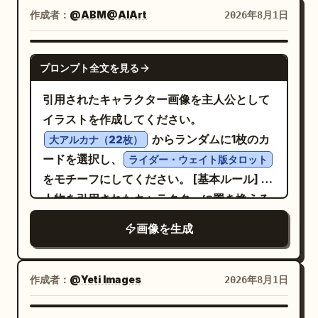
す。
作成者：
@ABM@AIArt
2026年8月1日
GPT IMAGE 2
プロンプト全文を見る
引用されたキャラクター画像を主人公として
イラストを作成してください。
からランダムに1枚のカ
大アルカナ（22枚）
ードを選択し、
ライダー・ウェイト版タロット
をモチーフにしてください。 [基本ルール] -
人物を引用されたキャラクターに置き換える
こと。 - キャラクターの顔立ち、髪型、配
画像を生成
色、独自の特徴を維持すること。 - ライダ
ー・ウェイト版の構図、シンボル、小道具、
ポーズ、世界観に従うこと。 - 衣装を変更す
作成者：
@Yeti Images
2026年8月1日
ること。 - カードの意味に合わせて、背景を