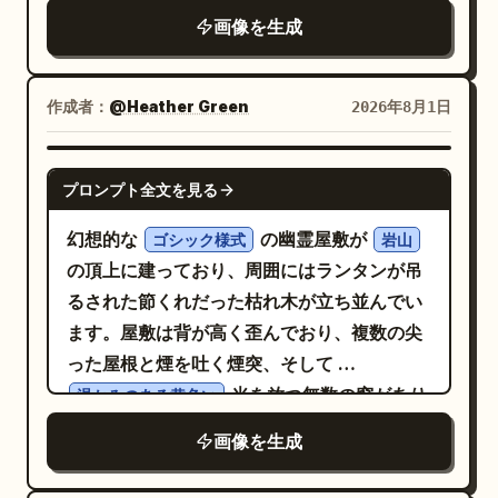
画像を生成
作成者：
@Heather Green
2026年8月1日
NANO BANANA PRO
プロンプト全文を見る
幻想的な
の幽霊屋敷が
ゴシック様式
岩山
の頂上に建っており、周囲にはランタンが吊
るされた節くれだった枯れ木が立ち並んでい
ます。屋敷は背が高く歪んでおり、複数の尖
った屋根と煙を吐く煙突、そして
光を放つ無数の窓があり
温かみのある黄色い
ます。石造りの階段が入り口に向かって丘を
画像を生成
曲がりくねって続いており、その階段の一部
は巨大な古木の露出した根に覆われていま