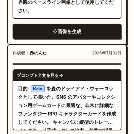
作り出しています。スケッチの線は徐々にリ
界観のベースライン画像として使用してくだ
トラストでありながら明るい白のハンガー照
アルな質感へと溶け込み、描画から現実への
さい。
明。4:5 の縦型構図、対称的なレイアウト、
完璧な移行を生み出します。温かいゴールデ
全体にシャープなピントを使用し、人物やユ
ンアワーの太陽光が木製のデスクを照らし、
ニットを隠す煙、指定された 3 機以外の余分
画像を生成
柔らかな映画のような影を落とすことで、奥
なロボットは含めないでください。
行きとリアリズムを強調しています。フォト
リアルなノートブックの質感、浅い被写界深
作成者：
@のんた
2026年7月31日
度、超詳細なミクストメディアアート、クリ
エイティブな目の錯覚、映画のような構図、
GPT IMAGE 2
プロンプト全文を見る
旅をテーマにした雰囲気、傑作品質、ハイパ
ーリアルなレンダリング、並外れたディテー
目的:
を森のドライアド・ウォーロッ
Kris
ル、8K 解像度、プロフェッショナルなコン
クとして描いた、SNS のアバターやコレクシ
セプトアート、スケッチから現実へのシーム
ョン用ゲームカードに最適な、非常に詳細な
レスな変容。ratio 4:5
ファンタジー RPG キャラクターカードを作成
してください。 キャンバス: 縦型のトレーデ
ィングカード形式、4:5 の比率、外側の背景