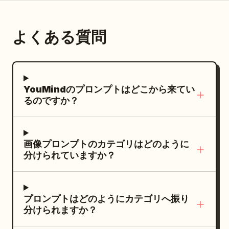
ティール色
きく不気味に笑う口が描かれている。背面図
中央下に小さな緑の葉のメダルを配置してく
", "background": "高層ビルが密集する都市
の精巧なレイヤードポンチョマントで、パッ
では黒いフードと重なり合ったボロボロのロ
ださい。 制約事項: すべてのテキストを読み
のスカイライン。被写体に焦点を合わせるた
チワークの三角形、小さな幽霊、ドクロ、
ーブのみが見え、仮面は見えない。 手と爪：
よくある質問
やすく正確に綴り、上部エンブレム 3 つ、左
め、背景は柔らかくぼかす（ボケ味）",
星、ステッチ、タッセル、ビーズ、チャー
見える手にはそれぞれ 5 本の長く湾曲した白
ステータス 5 つ、右ステータス 5 つ、スキル
"sky": "曇り空。落ち着いた雲に覆われ、柔
ム、そして襟元には大きなオレンジ色のリボ
い爪があり、ボロボロの黒い袖から伸びる細
4 つの数を厳守してください。余分なキャラ
らかく拡散した自然光" }, "lighting": {
ンで装飾されています。その下にはダークな
い鉤爪のような形状。正面図では両手が見
クター、追加のカード、ロゴ、ウォーターマ
"type": "改良されたシネマティックなソフ
スカート、黒とクリーム色のストライプのニ
YouMindのプロンプトはどこから来てい
え、合計 10 本の爪が確認できる。側面図で
ーク、現代的な UI 要素、無関係なテキストは
トライティング", "key_light": "左前方上部
るのですか？
ーハイソックス、つま先に小さなオレンジ色
は手前の手が見え、5 本の爪と、奥の手の爪
追加しないでください。
からの大きなソフトキーライト。雲を通して
の生き物の顔があしらわれた厚手の茶色の冒
が一部隠れた状態で描かれる。背面図では両
拡散した自然光を模し、強い影を作らずにス
険用ブーツを着用しています。左手には曲が
手が体の横に垂れ、合計 10 本の爪が見え
ーツの質感を際立たせるよう、顔とスーツを
画像プロンプトのカテゴリはどのように
った木の枝の杖を持っており、そこには3つ
る。 素材と質感：粗い布の質感、裂けたガー
分けられていますか？
優しく包み込む", "fill_light": "右側からの繊
のアイテム（小さなドクロのタグチャーム、
ゼ、ダメージ加工された生地、重厚なひだ、
細な寒色系のフィルライト。顔とスーツの影
光る青緑色の金属製ランタン、ぶら下がった
マットな黒のレイヤー、繊細なグレーのハイ
側を明るくし、平坦なライティングを避け
小さな鈴や飾り）がはっきりと見えるように
ライト、使い古されたエッジを強調する。仮
プロンプトはどのようにカテゴリへ振り
る", "rim_light": "肩と髪に沿ったかすかな
吊るされています。杖の頂上には、丸いオレ
面は滑らかで磁器のような真っ白な質感と
分けられますか？
リムライト/エッジライト。背景のスカイライ
ンジ色の目、コウモリの翼、スカーフ、羽毛
し、暗いローブと強いコントラストをなすよ
ンから被写体を分離させる", "color_grade":