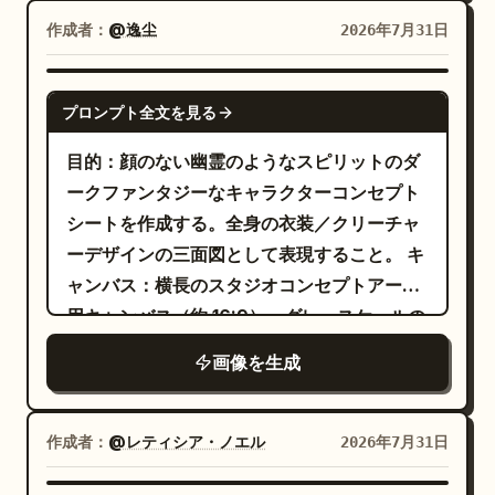
ツタや葉が生い茂り、ピンクや紫の花で飾ら
しての忠実度を高く維持し、顔の加工や様式
作成者：
@逸尘
2026年7月31日
れた、精巧な木と金属の彫刻フレーム。上部
化は行わないでください。" }, "wardrobe":
には正確に 3 つの円形エンブレムを配置: 左
{ "costume": "
GPT IMAGE 2
上に「LVL 45」と書かれたレベルバッジ、中
プロンプト全文を見る
クラシックな赤と青のスパイダースーツ（サム・
ライミ版三部作スタイルのウェブデザイン）
央上に小さな緑の葉の紋章、右上に大きめの
目的：顔のない幽霊のようなスピリットのダ
", "condition": "新品同様で完全な状態。ス
緑の葉のエンブレム。下部の両隅に大きな花
ークファンタジーなキャラクターコンセプト
ーツのどこにも破れ、裂け目、ほつれ、糸の
を配置し、両サイドに花を散らしてくださ
シートを作成する。全身の衣装／クリーチャ
露出はなく、生地は新品のように清潔で完璧
い。 テキストレイアウト: キャラクター名「
ーデザインの三面図として表現すること。 キ
にフィットしていること",
」を、下部中央付近に大きくエレガン
Kris
ャンバス：横長のスタジオコンセプトアート
"material_detail": "立体的なウェブ模様が
トな白のセリフ体で配置。その下に、クラス
用キャンバス（約 16:9）、グレースケールの
施されたテクスチャ感のあるスパンデックス/
名「
」を、小さな葉の装飾を添
WARLOCK
モノクローム、ニュートラルなライトグレー
ライクラ素材。マットでありながらわずかに
えた緑色のスペーシングのある大文字で配
画像を生成
の背景、柔らかく均一な照明。背景、小道
光沢のある仕上げ。胸部と四肢は深い赤、側
置。さらにその下に、サブタイトル「
具、テキストは一切なし。 レイアウト：同じ
面と脚部はネイビーブルー。胸の中央には大
」を配置
Dryad • Guardian of the Grove
キャラクターの全身像を 3 つ、左から右へ均
作成者：
@レティシア・ノエル
2026年7月31日
きな黒いクモのエンブレム",
してください。 左側のステータスパネル: 小
等に配置する（正面図 1 つ、左側面図 1 つ、
"accessories": "ポーズに応じてフルフェイ
さなカラーアイコンと白い数字を伴う 5 つの