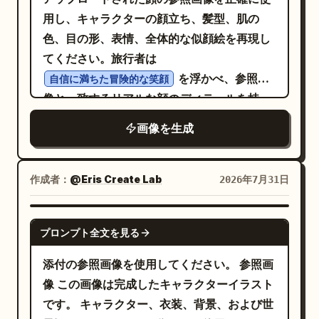
用し、キャラクターの顔立ち、髪型、肌の
な未来的な HUD フォントで 3 つのラベルを
色、目の形、表情、全体的な似顔絵を再現し
鮮明に描画してください。「UNIT 03
てください。旅行者は
SHADOW」は青色、「UNIT 02
を浮かべ、参照画
BULLDOG」はオレンジ色、「UNIT 01
自信に満ちた冒険的な笑顔
像と一致するリアルな顔のディテールを持っ
RAIJIN」は赤と白で表記します。オプション
ています。彼は
のカスタマイズ：ユニット名は
画像を生成
カジュアルなベージュの T シャツ、ライトデニ
UNIT 03 SHADOW, UNIT 02 BULLDOG,
ムジャケット、スリムフィットのカーゴパンツ、
UNIT 01 RAIJIN
白いスニーカー
とします。 ビジュアルスタイル：超高精細な
作成者：
を着用し、スタイリッシュなトラベルバック
@Eris Create Lab
2026年7月31日
ハードサーフェス・メカデザイン、日本のロ
パックを背負っています。彼の周囲には、
ボットアニメにインスパイアされた映画のよ
、熱気球、雪を頂いた山々、ヤ
エッフェル塔
GPT IMAGE 2
うな質感、フォトリアルな CGI レンダリン
プロンプト全文を見る
シの木、ヴィンテージ飛行機、トラベルサイ
グ、鮮明なパネルライン、マイクロデカー
ン、浮かぶパスポートスタンプなど、ノート
添付の参照画像を使用してください。 参照画
ル、金属のベベル、露出したピストン、ウェ
ブックから飛び出すミニチュアの 3D トラベ
像 この画像は完成したキャラクターイラスト
ポンマウント、青く光る LED、ボリューム感
ル要素が配置され、魔法のような旅の演出を
です。 キャラクター、衣装、背景、および世
のある光、清潔で未来的な工業環境、高コン