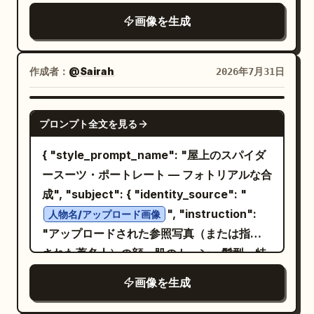
はダークブラック、画像全体を覆う装飾的な
画像を生成
ファンタジーカードフレーム。映画のような
高精細デジタルペインティング、リアルなフ
ァンタジーイラスト、劇的な森のライティン
作成者：
@Sairah
2026年7月31日
グ、苔、ツタ、樹皮、花、アンティーク調の
金属装飾を使用してください。 メインキャラ
GPT IMAGE 2
プロンプト全文を見る
クター: 緑色に光る目を持つ女性ドライアド
のバストアップポートレート。ひび割れた樹
{ "style_prompt_name": "屋上のスパイダ
皮のようなオリーブ色の肌、真剣でニュート
ースーツ・ポートレート — フォトリアルな合
ラルな表情、ツタや葉、小枝、ピンクの花が
成", "subject": { "identity_source": "
絡み合った長くワイルドなダークブラウンの
", "instruction":
人物名/アップロード画像
髪。樹皮、根、苔、重なり合う葉で作られた
"アップロードされた参照写真（または指定
オーガニックな鎧を着用。背後には、高い
された著名人）の顔、肌のトーン、髪型、特
木々の間から黄金の陽光が差し込み、緑の霧
徴を正確に抽出し、以下に記述する体型やポ
画像を生成
が立ち込める深い魔法の森を描いてくださ
ーズにリアルに合成してください。被写体の
い。 カードフレームとアイコン: 縁取りは、
実際の顔の構造、表情のスタイル、似顔絵と