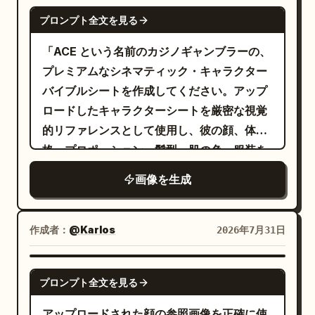
GPT IMAGE 2
放射状の翼／フィンアセンブリと尖った機首
プロンプト全文を見る
を備えています。2）中央のユニットは
「ACE という名前のカジノギャンブラーの、
「UNIT 02 BULLDOG」とラベル付けされ
プレミアムなシネマティック・キャラクター
た、黒・グレー・白の重厚な戦車型装甲メカ
バイブルシートを作成してください。アップ
で、キャタピラ、かさばる長方形の肩部兵
ロードしたキャラクターシートを厳密な視覚
装、外側に突き出した大きな関節式メカアー
的リファレンスとして使用し、彼の顔、体
ム、中央の砲身を備えています。3）下部の
格、プロポーション、髪型、肌の色、服装を
ユニットは「UNIT 01 RAIJIN」とラベル付け
正確に再現してください。外見は一切変更し
された、赤・白・黒・ガンメタルの最大のジ
画像を生成
ないでください。 左側：
ェットメカで、2 つの円筒形エンジンポッ
ド、角張った赤い翼装甲、長いダークコック
作成者：
@Karlos
2026年7月31日
ピットの機首、青いスラスターの輝きを備え
ています。下部のユニットを前景に大きく配
GPT IMAGE 2
置し、中央のユニットを中央に、上部のユニ
プロンプト全文を見る
ットを遠くに小さく見えるようにしてくださ
アップロードされた顔の参照画像を正確に使
い。 テキストコンテンツ：床面にコンパクト