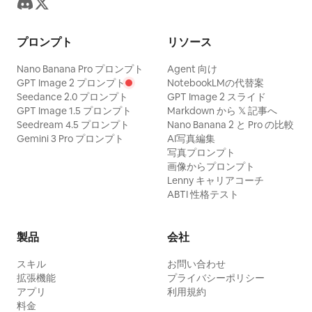
着いた秋の色合い、キュートで不気味な雰囲
気、透明感のあるレイヤード生地、そして中
央揃えの構図を用いた、非常に詳細な日本の
プロンプト
リソース
水彩・インク漫画スタイルで描いてくださ
Nano Banana Pro プロンプト
Agent 向け
い。右下に
と書かれた手書きの署
Leticia
GPT Image 2 プロンプト
NotebookLMの代替案
Seedance 2.0 プロンプト
GPT Image 2 スライド
名を追加してください。パネル、吹き出し、
GPT Image 1.5 プロンプト
Markdown から 𝕏 記事へ
UI 要素、余分なテキストは一切含めないでく
Seedream 4.5 プロンプト
Nano Banana 2 と Pro の比較
ださい。
Gemini 3 Pro プロンプト
AI写真編集
写真プロンプト
画像からプロンプト
Lenny キャリアコーチ
ABTI 性格テスト
製品
会社
スキル
お問い合わせ
拡張機能
プライバシーポリシー
アプリ
利用規約
料金