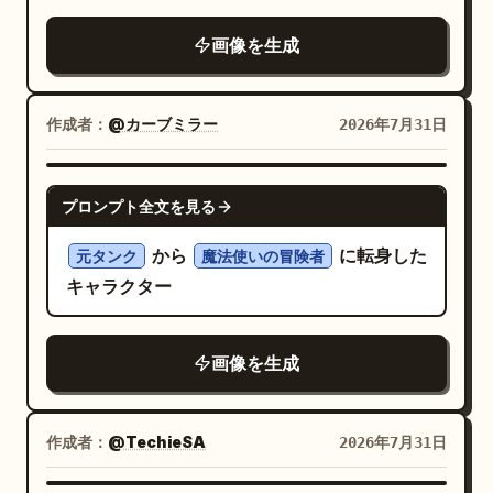
ントかつ力強い、映画のような構図、8k
からの俯瞰）の視点を使用し、3 機が 1 体の
画像を生成
巨大ロボットに合体するのを待っているかの
ように、上から下へ一直線に並ぶように配置
します。ハンガーの床は光沢のある淡い金属
作成者：
@カーブミラー
2026年7月31日
製で、パネルの継ぎ目、青く光るガイドスト
リップ、埋め込み式のトラック、そして左右
GPT IMAGE 2
プロンプト全文を見る
にそびえ立つ機械的なサポートパイロンが特
徴です。各ユニットの周囲には、青い電気エ
から
に転身した
元タンク
魔法使いの冒険者
ネルギーのアーク、輝くスラスターのハロ
キャラクター
ー、ホログラフィックなオーラエフェクトを
追加してください。 被写体の詳細：それぞれ
画像を生成
の下または近くに床ラベルが明記された 3 機
の独立したメカを含めてください。1）上部の
ユニットは「UNIT 03 SHADOW」とラベル
作成者：
@TechieSA
2026年7月31日
付けされた、白・黒・青の洗練された翼を持
つステルス戦闘ドローンメカで、8 つの鋭い