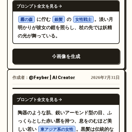
幻想的にデザインすること。 - 高精細なファ
GPT IMAGE 2
プロンプト全文を見る
ンタジーイラスト。 - アール・ヌーヴォーと
ゴシック・ファンタジーを融合させた豪華な
に佇む
の
。淡い月
霧の森
銀髪
女性戦士
デザイン。 - 2:3 の縦長アスペクト比。 - カ
明かりが彼女の鎧を照らし、杖の先では妖精
ード全体が見える構図。 [カードデザイン] -
の光が舞っている。
豪華な金色の装飾フレーム。 - 上部にローマ
数字（0～XXI）。 - 下部に英語のカード名。
画像を生成
- 精巧な彫刻、星、月、植物、宝石を組み合
わせた装飾。 - 全体的に神秘的で高級感のあ
る雰囲気。 [品質キーワード] masterpiece,
作成者：
@Feyber | AI Creator
2026年7月31日
best quality, ultra detailed, highly
detailed, fantasy illustration, magical
NANO BANANA PRO
atmosphere, cinematic lighting, intricate
プロンプト全文を見る
gold ornament, tarot card style,
陶器のような肌、鋭いアーモンド型の目、ふ
holographic foil finish, rainbow
っくらとした赤い唇を持つ、息をのむほど美
reflections, prismatic diffraction,
しい若い
。黒髪は伝統的な
東アジア系の女性