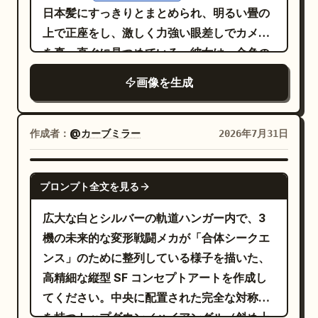
embossed gold foil, reflective gemstone
日本髪にすっきりとまとめられ、明るい畳の
highlights.
上で正座をし、激しく力強い眼差しでカメラ
を真っ直ぐに見つめている。彼女は、金色の
金具と華やかな円形の紋章があしらわれた、
画像を生成
精巧な
の漆塗り
を着用し
赤
侍の鎧（鎧）
ている。肩（袖）と胸（胴）には重なり合う
鱗状のプレート、赤い絹の紐と房飾りがあ
作成者：
@カーブミラー
2026年7月31日
り、袖口と襟元からはターコイズとゴールド
の花柄の絹のインナーが見える。お揃いの籠
GPT IMAGE 2
プロンプト全文を見る
手（こて）と太ももの防具、太ももが見える
短い鎧のスカート、ピンクがかった赤の鎧ブ
広大な白とシルバーの軌道ハンガー内で、3
ーツを身につけている。鮮やかな赤の漆塗り
機の未来的な変形戦闘メカが「合体シークエ
の鞘に入った刀が、彼女の左肩に預けられて
ンス」のために整列している様子を描いた、
いる。柔らかな自然光が差し込む、伝統的な
高精細な縦型 SF コンセプトアートを作成し
日本の
と金色の侍の
掛け軸のある部屋の背景
てください。中央に配置された完全な対称性
工芸品。非常に詳細なフォトリアル、エレガ
を持つトップダウン／ハイアングル（斜め上