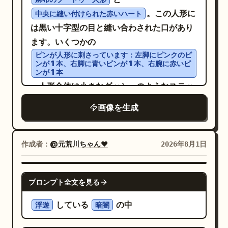
。この人形に
中央に縫い付けられた赤いハート
は黒い十字型の目と縫い合わされた口があり
ます。いくつかの
ピンが人形に刺さっています：左脚にピンクのピ
ンが 1 本、右脚に青いピンが 1 本、右腕に赤いピ
ンが 1 本
。人形全体は小さなダッシュのようなステッ
チで覆われており、質感のある外観に仕上が
画像を生成
っています。
作成者：
@元荒川ちゃん❤
2026年8月1日
NANO BANANA PRO
プロンプト全文を見る
している
の中
浮遊
暗闇