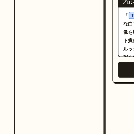
光沢
プロ
3:4
胧感
ログ
静谧
「
T
ネル
的构
な白
ンセ
BL
像を
ルを
静
ト媒
に浮
添加
ルッ
側の
为英文
彩を
正確
CO
タイ
ピンク
组“
注 
ャラ
线收
は、プ
避け
3:
cre
グル
人物
行、
花の
ター