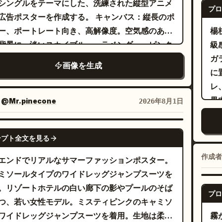
シングルをテーマにした、洗練された縦型アニメ
れ
す。 手前の手と浮遊するクーポン
プロ
告ポスターを作成する。 キャンバス：縦長のポ
ル
描
ー、ポートレート向き、高解像度。空気感のある
楊
せ
を
背景に、淡いスカイブルー、ラベンダー、ピンク
級
ト
て
ラデーションを使用。半透明のUIパネル、ホログ
ガ
チ
ダ
画像を生成
ィックな破片、きらめき、ボケ味、柔らかな音楽
に
ス
ル
のグラフィックを配置した、光沢のあるアイドル
レ
ル
質
ウトにする。 メイン被写体：バストアップ
果
：
@Mr.pinecone
2026年8月1日
的
ニメ美少女を1人、少し肩越しにこちらを振り返
ト
2
うな構図で描く。ふわふわしたアッシュブロンド
は
GPT IMAGE 2
み
ンプト全文を見る
イトベージュの髪を、風になびく毛束を残したル
周
ル
なサイドシニヨンにまとめ、大きく輝く金茶色の
ン
作成者
エンドでリアルなサマーファッションポスター。
ピンクのチーク、繊細で口を開けた表情にする。
る
ミソールタイプのワイドレッグジャンプスーツを
左側にパステルトーンのフラワーアレンジメント
ル
。リゾートホテルの白い廊下の影やプールのそば
プロ
える。花や色のクラスターを正確に5つ配置する
の
つ、若い女性モデル。ミスティピンクのキャミソ
：ピンクの桜、淡いブルーの紫陽花、小さな白い
型・高精細。
ワイドレッグジャンプスーツを着用。生地は柔ら
霧