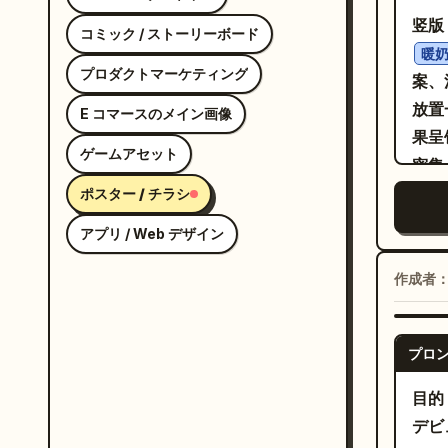
竖版 
コミック / ストーリーボード
暖
プロダクトマーケティング
案、
放置
E コマースのメイン画像
果呈
ゲームアセット
密集
几个
ポスター / チラシ
绵密
アプリ / Web デザイン
示“
边和
作成者
橄榄
KI
プロ
线、
矢量
目的
景不
デビ