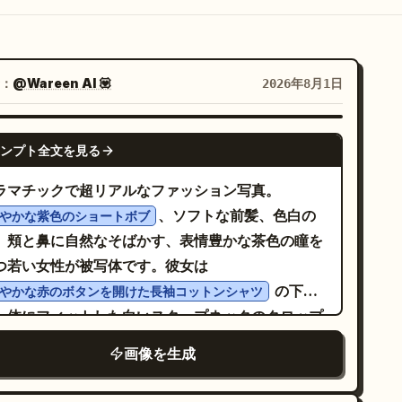
：
@Wareen AI 💟
2026年8月1日
GPT IMAGE 2
ンプト全文を見る
ラマチックで超リアルなファッション写真。
、ソフトな前髪、色白の
やかな紫色のショートボブ
、頬と鼻に自然なそばかす、表情豊かな茶色の瞳を
つ若い女性が被写体です。彼女は
の下
やかな赤のボタンを開けた長袖コットンシャツ
、体にフィットした白いスクープネックのクロップ
ップを着用し、ダメージ加工の施された青いデニム
画像を生成
カットオフショーツと、スタイリッシュな赤いキャ
トアイサングラスを身につけています。 カメラは床