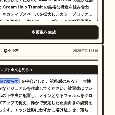
ックさよりも静かな強さを感じさせる、穏やかでミ
 Cream Halo Transit の厳格な構造を組み合わ
マルな映画のような雰囲気を目指してください。照
、ネガティブスペースを拡大し、カラーブロックの
は、淡い灰色の空の下での柔らかな自然光とし、コ
ズムを強化し、肉とフラットブレッドの相互作用を
トラストを抑え、影を優しく、色味を抑え、被写界
り彫刻的かつ高級感のあるものに仕上げてくださ
画像を生成
度は浅めから中程度に設定します。背景の波はわず
。最終的なビジュアルは、世界クラスのフラッグシ
にぼかし、被写体は鮮明に描写してください。構図
プ・ストリートフード広告のような質感（グラフィ
 4:5 の縦型で、目線からややローアングルとし、空
ル、超写実的、食欲をそそる、コレクター品質）を
：
@小小东
2026年7月31日
十分なネガティブスペースを確保してください。テ
え、6 つの高度に規律されたマイクロポスターが一
スト、ロゴ、他の人物、小道具は一切含めず、過度
となって高級感のあるレイアウトを構成する必要が
GPT IMAGE 2
加工を避け、生地の質感や肌のディテールまで正確
ンプト全文を見る
ります。ブランドロゴは英語のみを使用してくださ
再現したフォトリアルなファッション写真として仕
の 6 パネルグリッ
を中心とした、祝祭感のあるテーマ性
意の被写体
げてください。
を採用し、すべてのパネルを均一なサイズにしま
かなビジュアルを作成してください。被写体はフレ
。全体的なレイアウトは、非常にコントロールされ
ムの下中央に配置し、メインとなるフォルムをクロ
、広々とした高級感のあるものにし、各パネル内の
ズアップで捉え、静かで安定した正面向きの姿勢を
白を増やし、2x3 構造全体でより強い視覚的リズム
ちます。エッジは影にわずかに溶け込ませ、落ち着
持たせてください。各パネルはランダムなコラージ