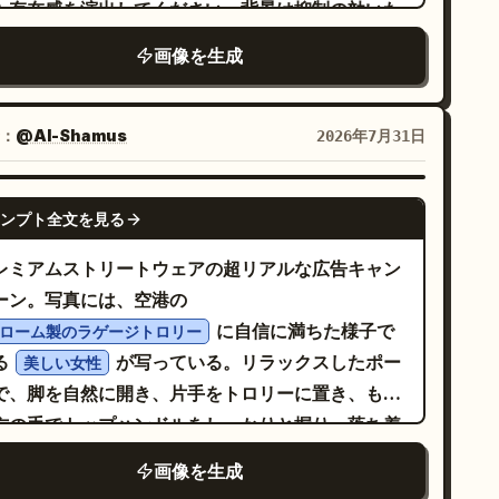
た存在感を演出してください。背景は抑制の効いた
ではなく、成熟したブランドキャンペーンの一部と
粋な空間とし、
を
低輝度のプライマリベースカラー
画像を生成
て扱われるべきです。最終的なポスターは、グラフ
ースに、テーマのムードから導き出された明瞭なラ
カルで整然としており、そのまま広告として使用で
ティングレイヤーを重ねます。片側には大きなソフ
質である必要があります。 Milk Cloud Orbit
エッジの楕円形の影を落とし、もう片側には明るい
：
@Al-Shamus
2026年7月31日
強化： 各パネルにおいて、触覚的なリアリズムをさ
白（ブリージングエリア）を残してください。色彩
に追求してください。肉は、より豊かな繊維、深い
被写体の素材、季節、アイデンティティから抽出
GPT IMAGE 2
げ目、優れた脂の乗り、ジューシーな断面、そして
ンプト全文を見る
、クリーンな構造的ベースカラーを広範囲に維持し
級感のある焼き色を見せる必要があります。フラッ
つ、ハイライトとなる情報を鮮明に際立たせます。
レミアムストリートウェアの超リアルな広告キャン
ブレッドは、より温かく、柔らかく、焦げ目が多
部には、感情的な見出しとして、長く流れるような
ーン。写真には、空港の
、触感を感じさせるものにしてください。ホワイト
トロークとネオンのような柔らかな白い光を放つ、
に自信に満ちた様子で
ローム製のラゲージトロリー
ース、クリーム、または濃厚なソースのディテール
大な
を配置してください。表
発光する手書き文字
る
が写っている。リラックスしたポー
美しい女性
、適用箇所において粘り気と物理的な重みを感じさ
にはわずかなフィルムグレインとソフトフォーカス
で、脚を自然に開き、片手をトロリーに置き、もう
る必要があります。野菜、クランブル、スパイスの
周辺減光を加え、光と影、そして抑制された色調に
方の手でトップハンドルをしっかりと握り、落ち着
ッピング、パウダー、そして微細な脂のハイライト
って構築された、プライベートかつフォーマルな記
た自信に満ちた表情でカメラをまっすぐに見つめて
、すべてコレクター品質の鋭さを感じさせる必要が
画像を生成
イメージに仕上げてください。
る。写真の通りの服を着用。広角レンズによる壮大
m Halo Transit の洗練： 6 つのパ