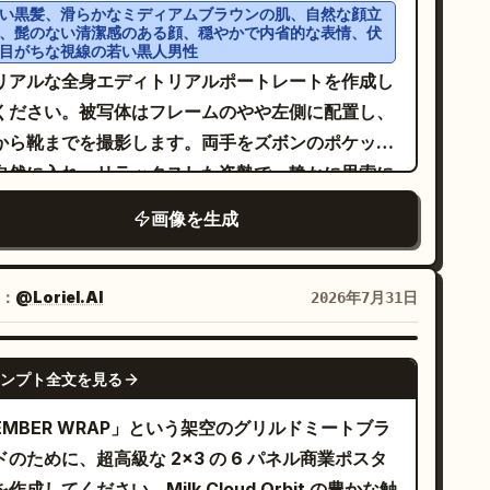
のタイポグラフィを含めてください。テキストは過
い黒髪、滑らかなミディアムブラウンの肌、自然な顔立
、髭のない清潔感のある顔、穏やかで内省的な表情、伏
な装飾を避け、明瞭で読みやすいものにしてくださ
目がちな視線の若い黒人男性
。内容： ブランド名:
商品名:
Guoyu Dessert
リアルな全身エディトリアルポートレートを作成し
英語サブタイトル: MANGO POMELO
枝甘露
ください。被写体はフレームのやや左側に配置し、
AGO スローガン:
から靴までを撮影します。両手をズボンのポケット
ショートラベル:
ロピカルな光をボウルに閉じ込めて
自然に入れ、リラックスした姿勢で、静かに思索に
ンゴー / ひんやり甘い タイポグラフィ要件: 商
けるように頭を軽く下げています。服装は、以下の
画像を生成
名をメインのビジュアルタイトルとし、英語サブタ
つの要素を正確に描写してください：落ち着いたス
トルは小さめに、ブランド名は上部に、スローガン
ートブルーの半袖リネン製キャンプカラーシャツ
中央下部の余白に配置してください。レイアウトは
タックアウトし、首元を少し開ける）、ゆったりと
：
@Loriel.AI
2026年7月31日
リーンで洗練された、実際のデザートブランドの広
たオフホワイトのリネンパンツ、清潔感のある白い
のような仕上がりにしてください。
ーファー、そして手首にさりげないブレスレットま
GPT IMAGE 2
ンプト全文を見る
は時計。海岸線は被写体の背後から横にかけて斜め
カーブしており、足元には濡れた黒い砂、浅く反射
EMBER WRAP」という架空のグリルドミートブラ
る水面、手前には白い波の泡が広がり、灰色がかっ
ドのために、超高級な 2x3 の 6 パネル商業ポスタ
青い波が霞んだ水平線へと引いていきます。ドラマ
作成してください。Milk Cloud Orbit の豊かな触