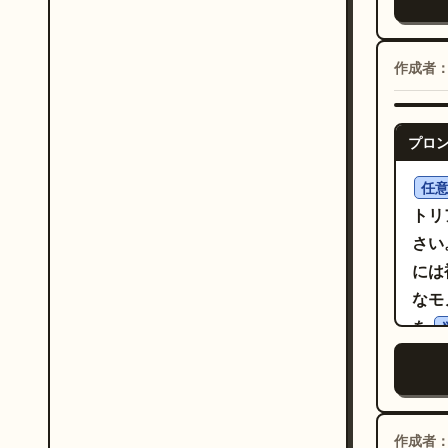
「N
くカ
に配
を配
肌、
いよ
「0
びの
作成者
ンバ
なパ
ネル
繊
ピ
プロ
「HE
を着
「VO
任
生地
らに
トリ
で、
のス
さい
ーズ
段の
には
を少
大き
なモ
ルギ
びバ
を
す。
の5
ジの
クロ
Lum
ーに
燃
「0
美
し、
らに
に柔
的な
作成者