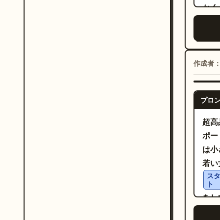
カス
かく
緑の
ウエ
スタ
置き
ック
ち上
光る
的に
作成者
ドセ
出し
アイ
な仕
夢見
プロ
現し
のタ
キス
超高
の曲
Cam
ポー
プト
ル：
は小
を加
Ste
若い
と添
トラベ
ス
と書
ト
re
ター
をし
タイ
ラデ
りに
ュア