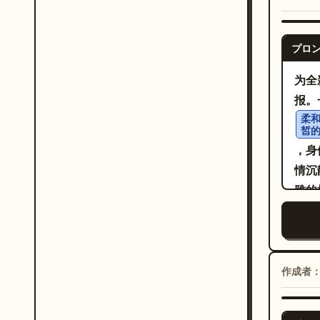
ィジ
沫、
構造
「L
な視
体で
丸い
す。 
プロ
ウト
置。
エレ
す。
为全
「Ne
れ、
ズム
报。
の3
雅な
レジ
柔
lig
す。
皙
ロゴ
「LI
ィズ
，身
ード
Sta
映画
情沉
ン被
日程
き、
雅的
中〜
TOK
リン
盘扣
い。
「08
な暖
型优
り、
QR
完璧
中可
出版
MU
美学
前景
作成者
なシ
置。 ビジュアルスタイル：超詳細な現代アニメイラス
高め
下方
ター
ト、
ウル
景，