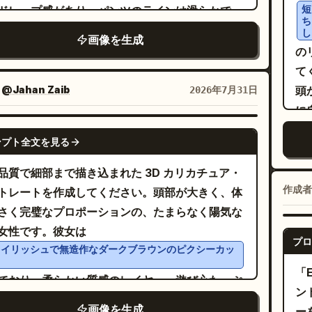
ミソウ、小さな黄緑色のつぼみ、そして柔らかな
語
短
ドレープ感があり、パンツのラインは滑らかで、
ち
葉。半透明のストラップ、レースの縁取り、クリ
度
ストは自然に絞られている。モデルは片手を柵に
し
画像を生成
ルのチョーカー、ショルダーハーネス、小さなバ
い
、もう片方の手でパンツのサイドの生地を軽く持
の
ル、発光するシアンとピンクのアクセント、青く
楊
げた、リラックスしたエレガントなポーズ。全体
て
イヤーピースと透明なマイクチップを備えたヘッ
S
高級リゾートウェアの雰囲気と夏の軽やかさを演
：
@Jahan Zaib
頭
2026年7月31日
ットマイクを装着した、未来的な白とシルバーの
ト
、ハイエンドなリゾートウェアのポスターのよう
に
ドル衣装を着用させる。ムードは純粋で優しく、
濃厚マ
上がり。リアルな生地のドレープと空間照明を表
ふ
GPT IMAGE 2
心地で、少しだけ哀愁を帯びたものにする。 中央
品
ンプト全文を見る
、3:4 の縦長フォーマットで作成。ポスターのテ
4
イトルデザイン：下部中央に、大きく光る筆記体
イ
ト内容：ブランド名：
、製品名：
Soft Isle
レ
品質で細部まで描き込まれた 3D カリカチュア・
名
をネオンホワイトピンクのスクリ
は
Lumière
、英語サブタイト
isole Wide-leg Jumpsuit
（
作成者
トレートを作成してください。頭部が大きく、体
体で配置し、かすかな下線の光の軌跡ときらめき
ク
WIDE-LEG JUMPSUIT、スローガン：
し
さく完璧なプロポーションの、たまらなく陽気な
える。その下に小さなカタカナで「ルミエール」
告
、ショー
p into the holiday state in one step
ロ
女性です。彼女は
える。タイトルの上に「のぞむ Debut Single」
プロ
ル：Lightweight fabric / Resort
た
タイリッシュで無造作なダークブラウンのピクシーカッ
かれた小さな青い斜めのラベルを追加する。 ポス
laxation。レイアウト要件：ブランド名と英語サブ
に
「
のテキストとレイアウト：左上：淡いブルーのグ
ており、柔らかい質感のレイヤー、遊び心たっぷ
トルは上部の余白に配置し、製品名はメインビジ
す
ン
ーションで大きなアーティスト名
上を見つめる大きな輝くダークブラウンの瞳、長
ルエリアの下部に配置。ショートラベルは最下部
た
画像を生成
ーを