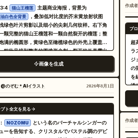
に
作成者
3:4
主题商业海报，背景为
猫山王榴莲
ズ
，叠加低对比度的芥末黄放射状图
奶油白色全背景
ー
浅绿色叶片剪影以及细小的尖刺几何纹样。右下角
プロ
っ
一颗完整的猫山王榴莲和一颗自然裂开的榴莲；整
伸
饱满的椭圆形，黄绿色至橄榄绿色的外壳上覆盖着
超
と
、粗壮且排列整齐的圆锥形尖刺；裂开的外壳露出
ラ
あ
清晰的果室，内部是金黄饱满的果肉，质地厚实、
ジ
画像を生成
赤
且顺滑。左上角使用
展
の
粗体且充满奇趣的手绘字体
下
猫山王榴莲”字样，采用金黄色填充、奶油白色内描
を
「
深绿色外描边；副标题“金黄绵密 浓香细滑”置于
汚
：
@のぞむ＊AIイラスト
2026年8月1日
ている
绿色的波浪形丝带上，并配有圆形的“MUSANG
パ
な
NG DURIAN”英文印章。背景添加热带叶片、果香曲
ダ
GPT IMAGE 2
か
ンプト全文を見る
コ
果肉色块、星光及小型果壳图标。高饱和度 Q 版
落
れ
插画，层叠剪纸质感，带有少量丝网印刷颗粒，背
作成者
：
という名のバーチャルシンガーの
NOZOMU
を
照
得为黑色。
ューを告知する、クリスタルでパステル調のデビ
か
し