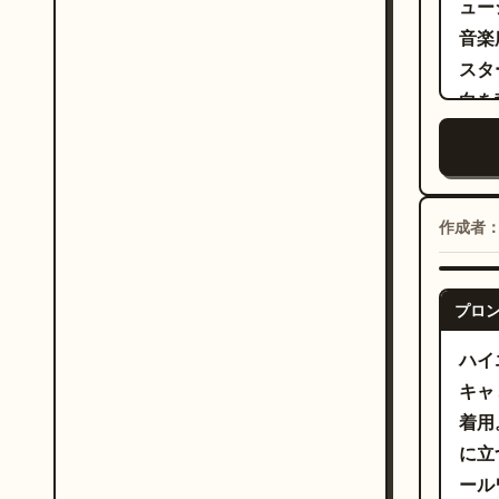
ュー
音楽広
スタ
白を
のグ
ラフ
波形
広告レイア
作成者
のア
るよ
プロ
／ラ
ーズ
ハイ
瞳、
キャ
頭の
着用
を添
に立
こと
ール