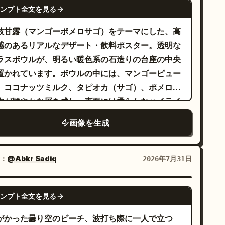
GPT IMAGE 2
たアクリルとインクの質感、モダンなエディトリア
は非常にシャープに
ンプト全文を見る
アートスタイル、実験的な抽象表現主義と組み合わ
写され、キャラクターの顔には映画のような奥行き
枝甘露（マンゴーポメロサゴ）をテーマにした、高
たファインアートポートレート、高精細な絵画的ス
出すためにわずかにソフトなフォーカスが当てられ
感のあるリアルなデザート・飲料ポスター。透明な
ローク、デジタルコラージュ要素と有機的なテクス
います。ムードはエネルギッシュで切迫感があり、
ラスボウルが、明るい暖色系の石造りの台座の中央
ャのブレンド、現代的なギャラリースタイルのイラ
イナミックかつモダンで、プレミアムなコマーシャ
置かれています。ボウルの中には、マンゴーピュー
ト、計算された構図の中に宿る生々しい芸術的エネ
広告のような仕上がりです。ハイパーリアルな肌の
、ココナッツミルク、タピオカ（サゴ）、ポメロの
ギー。
感、詳細な布の折り目、リアルな髪の毛の束、物理
肉が鮮やかな層を成し、表面には柔らかなハイライ
に正確なライティング、HDR、浅い被写界深度、
が当たっています。ポメロの粒とマンゴーの角切り
4mm 超広角レンズ、極端なパースペクティブの歪
画像を生成
、まるで精巧に配置された宝石のように見えます。
、マスターピース、最高品質、8K、フォトリア
囲には、新鮮なマンゴーのスライスを少量、スプー
。
、そして瑞々しい水滴をあしらいます。照明は、明
：
@Abkr Sadiq
2026年7月31日
さを抑えた午後のトロピカルな自然光を再現。リア
なフルーツの質感、ガラスの質感、そしてデザート
GPT IMAGE 2
ンプト全文を見る
層を表現します。高級デザート広告スタイル、縦
 ポスターには、高級感のある中国語と英
がかった曇り空のビーチ、波打ち際に一人で立つ