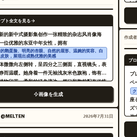
ェット：波形表示、「NOW PLAYING」、
い
夢のようなボケ味、そして奥行きとドラマチック
にします。メインの文章には、太字のサンセリフ
ュ
umière」、時間「00:26」、および正確に3つの
純
覚効果を生み出す繊細な光の筋が添えられていま
明るい色の文字を使用し、タイトな複数行レイア
GPT IMAGE 2
し
コントロールボタン（戻る、再生、次へ）を配
ベ
右下隅には「You Look Beautiful」と書かれた
ンプト全文を見る
で、すっきりとした間隔と力強い行間を確保しま
ィ
左下：大きな日本語名「のぞむ」、青いタグ
イ
ガントな手書き風の白いカリグラフィーが配置さ
上部には拡大された引用符やテーマシンボルをリ
きる品
新的新中式摄影集创作一张精致的杂志风肖像海
xt Generation Virtual Singer」、および以下
ト
繊細な蝶、小さなハート、輝く星、花の装飾、優
作成者
のアンカーとして配置し、下部には細く軽量なク
の
一位优雅的东亚中年女性，拥有
行の英語のタグライン：「Your voice,」「my
余
渦巻き模様が構成にシームレスに溶け込んでいま
ットを添えてコントラストを出し、最後に小さな
和的鹅蛋脸、明亮的杏眼、自然的眉形、温婉的笑容、白
ら
ht.」「Our future.」中央下：ライブツアー情報
は
 スタイル：ピクサー品質の 3D カリカチュア、デ
的皮肤，展现出成熟优雅的美感
を配置して仕上げます。配色はテーマの素材とム
焦
プロ
VE TOUR 2026」とツアー名
し
ニー風の魅力、プレミアムなデジタルイラスト、
体微微向左侧转，呈四分之三侧面，直视镜头，表
から抽出します。高輝度でクリーンな背景、メイ
高
。その下に以下の5つのツアー
rlight ‘Bloom ✦’
つ
のようなライティング、ボリューム感のある輝
静而温暖。她身着一件无袖浅灰米色旗袍，饰有淡
プ
写体の構造には黒と白、カラーフィールドには
ト
／都市を正確にリストアップする：「07.18
下
HDR カラーグレーディング、光沢のあるレンダ
植物印花、柔和的绿色滚边，领口和胸前配有传统
ペ
高彩度のエモーショナルな色を使用してくださ
く
YO」「08.02 OSAKA」「08.16 NAGOYA」
ス
グ、超リアルな質感、表情豊かな顔立ち、鮮やか
。她的
，造
黑色秀发低盘，发间别着一朵白色木兰花
全体的なトーンは明るく、直接的でモダンであ
ク
ソ
画像を生成
.30 FUKUOKA」「09.13 SAPPORO」。右下：
巨
色系パレット、高級感のあるポスターデザイン、
雅且带有几分灵动。周围环绕着白色木兰花：画面
座
パブリックステートメントのようなエネルギーと
は
コードのような四角形を含む「SPECIAL SITE &
面
な構図、鮮明なフォーカス、雑誌の表紙のような
见 5 簇花枝，包括左下角和左边缘 2 簇柔和虚化的
ズ
物のような秩序を感じさせるものにします。複雑
せ
SIC」とラベル付けされた小さな白いカードを配
の
、SNS 最適化、シェアしたくなる魅力、感情を
花丛，左上方 2 簇向顶部延伸的清晰花枝，以及右
：
@MELTEN
片
2026年7月31日
ーン、装飾的なテクスチャ、ヴィンテージフィル
ト
よ
る作品、傑作、受賞歴のあるアートワーク、8K
手持的 1 枝木兰。背景采用深蓝灰色纹理摄影棚背
い
、緩いレイアウトは避けてください。
は
繊細な線画、柔らかな水彩画のような肌の陰影、
念
トラ HD、極めてシャープなディテール、縦横比
运用电影级柔和侧光，浅景深效果，营造细腻的朦
い
GPT IMAGE 2
あります。 Crea