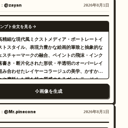
設置された極端なローアングルの「虫の目線（バグ
：
@zayan
2026年8月1日
アイ）」で、真上を見上げる構図です。キャラクタ
は四つん這いになり、切迫した様子で前方に這い寄
NANO BANANA PRO
ンプト全文を見る
ています。右手がカメラに向かってドラマチックに
び、強い短縮法によって巨大に見え、何かを掴もう
高精細な現代風ミクストメディア・ポートレートイ
するかのように指が広がっています。左手は光沢の
ストスタイル、表現力豊かな絵画的筆致と抽象的な
る床にしっかりとつき、体を支えています。
ェスチャーマークの融合、ペイントの飛沫・インク
が、彼女の伸ばした手の
い割引クーポンチケット
落書き・断片化された形状・半透明のオーバーレイ
、前景に浮かんでいます。クーポンには大きな白い
組み合わせたレイヤーコラージュの美学、かすかな
%」の文字が太字で描かれており、空中に舞い落ち
れや摩耗した端を持つ質感のあるヴィンテージペー
ような様子です。 背景は継ぎ目のないミニマル
ーの背景、具象的リアリズムと混沌とした抽象化の
画像を生成
白いスタジオで、光沢のある白い床には、背景に向
イナミックな融合、
って伸びる2本の太い平行な赤いストライプが描か
ーラルレッド、バーントオレンジ、ピーチ、クリーム、
ち着いたティールのアクセント
ています。コントラストの強いプロ仕様のスタジオ
：
@Mr.pinecone
2026年8月1日
含む鮮やかで温かみのあるカラーパレット、表情豊
明が、キャラクターの下に深く鮮明な影を作り出
な線画と自発的なスプラッター効果、レイヤー化さ
、ドラマチックなパースペクティブを強調していま