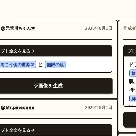
：
@元荒川ちゃん❤
作成者
2026年8月1日
NANO BANANA PRO
ンプト全文を見る
プロ
と
ド
向こう側の世界 2
無限の鏡
鮮
肌
画像を生成
持
鮮
に
：
@Mr.pinecone
2026年8月1日
ト
の
GPT IMAGE 2
ンプト全文を見る
ッ