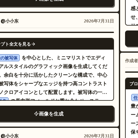
OZOMU」、その下に小さな日本語で「のぞむ」
ールしたまつ毛、自然で太い眉、輝くような陶器
置し、ウエストラインやパンツのラインを遮らな
チ
感と
置。その下に「DEBUT NUMBER」と大きく
バラ色の頬、そして幸せが溢れ出すような、歯並
うにすること。
ニ
せ
1」、バーコード風のラインを配置したデビューナ
整った眩しい笑顔が特徴です。 彼女はエレガント
：
@小小东
2026年7月31日
明
リ
ーブロックを作成する。左中段のプロフィールパ
ールのスタッドピアスを身につけ、
ン
よ
：以下の4行のプロフィールを正確に含める：
細なグリッターのハイライトが入った、きらめくローズ
GPT IMAGE 2
深
ンクのサテンシャツ
い
ンプト全文を見る
IGHT _ 158cm」「BIRTHDAY _ 4.24」
か
用し、袖をまくっています。ボトムスはリアルな
ッ
ICE _ Soft & Clear」「CHARM _ Smile」、さ
は
を中心とした、ミニマリストでエディ
意の被写体
の動きを感じさせる贅沢な黒のミディ丈スカート
カ
作成者
小さな波形を追加。左側の半透明パネルに縦書き
に
アルスタイルのグラフィック画像を生成してくだ
足元は光沢のあるマスタードイエローのデザイナ
備
ローガン：「キミの心に、やさしい歌を。」右上
キ
。余白を十分に活かしたクリーンな構成で、中心
ヒールです。彼女はシャツの裾を軽く持ち、片膝
体
リリースパネル：「NEW DIGITAL SINGLE」、
な
被写体をシャープなエッジを持つ高コントラスト
プロ
し曲げた自信に満ちたポーズをとっており、エネ
あ
な日付
、「RELEASE」、およ
2026 06.26 FRI
に
ノクロアイコンとして配置します。被写体の一部
ッシュで魅力的なシルエットを作り出していま
い。 コアレイアウト： 厳格な 2x3 
ーコード。右中段のトラックリストカード：以下
任
上
の長方形フィールドと重ね合わせ、ステー
単色
 背景には、同じ楽しげな表情の巨大な半透明モノ
ド
つの番号付きトラックを正確に含める：「01.
豊
ようなレイヤー効果を生み出します。情報レイヤ
ポートレートが描かれ、
す
画像を生成
ière」「02. 雨上がりの花束」「03. Mirage」
ー
は下部に重厚なダークテキストブロックを配置
えるようなオレンジ、黄金色、温かみのあるアンバーの
た
4. 透明なメロディ」「05. 小さな願いごと」、さ
ー
しい水彩テクスチャ
画像がテキストによって切り取られることで視覚
余
合計時間「18:42」。右下段の音楽プレイヤーウ
保
らかく溶け込んでいます。輝く粒子、絵の具の飛
インパクトを与え、逆にテキストが画像を支える
：
@小小东
2026年7月31日
を