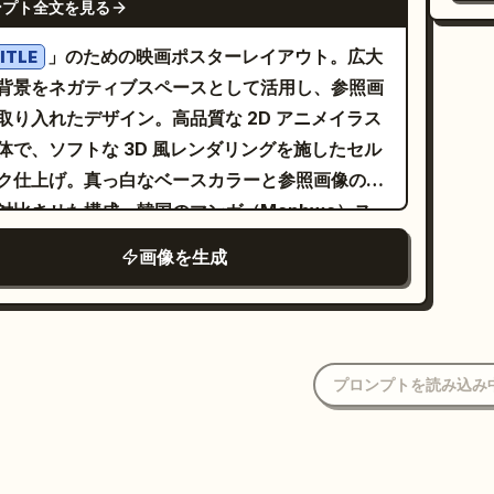
のある瞳、ハイキーなライティング、半透明のホ
ンプト全文を見る
。
，呈现真实的皮肤质感，体现高端肖像摄影风格、
な
ネ
ラフィックオーバーレイ、グラスモーフィズムパ
诗意的新中式美学、冷调色彩，以及艺术杂志封面
感
」のための映画ポスターレイアウト。広大
ITLE
し
、パステルサイバーアイドル美学、クリーンなサ
图。在底部添加大型优雅的细衬线标题文字
美
背景をネガティブスペースとして活用し、参照画
ン
リフ体のUIテキストと大きく光る筆記体のタイト
；下方添加较小的中文副标题
OOM IN SILENCE
ラ
取り入れたデザイン。高品質な 2D アニメイラス
な
組み合わせたエレガントなタイポグラフィ。全体
，并配以细横线和小型花卉图标。在右上角
放花开
コ
体で、ソフトな 3D 風レンダリングを施したセル
高
かぶクリスタルの破片と花びらを追加。上部／右
精致的竖排文字：中文“新中式写真作品集”，下方
ラ
ク仕上げ。真っ白なベースカラーと参照画像の色
要
エリア付近に目立つシアンのクリスタルの破片を
“NEW CHINESE STYLE PHOTO
荷
対比させた構成。韓国のマンガ（Manhwa）ス
り
に3つ、そして雰囲気のアクセントとして小さな
LLECTION”，配以短横线，随后是竖排中文词
ル
ル。注：少なくとも 1 枚の参照画像が必要です。
ンさ
の花びらと輝きを多数使用する。 制約事項：キ
画像を生成
静温 / 水柔 / 戴有 / 心骨”，最后以小花图标和细竖
ラ
2：ポスターのクレジット表記を削除したい場合
ク
クターを明確な焦点として維持し、暗く重い色は
尾。文字采用浅灰白色，风格极简通透。肖像比例
告
ロンプトに「negative: billing block or
1
、すべてのテキストを実際の日本のアイドルシン
4，奢华杂志海报质感，写实风格，无水印，无多余
ン
dit block」を追加してください。
ジ
ポスターのように統合すること。プロフィール
，无现代道具。
商
級
トラック数、プレイヤーボタン、ツアー開催地、
プロンプトを読み込み
の
野
クラスターの正確な数を維持し、余分なキャラク
感
的
を追加しないこと。
ト
サ
V
の