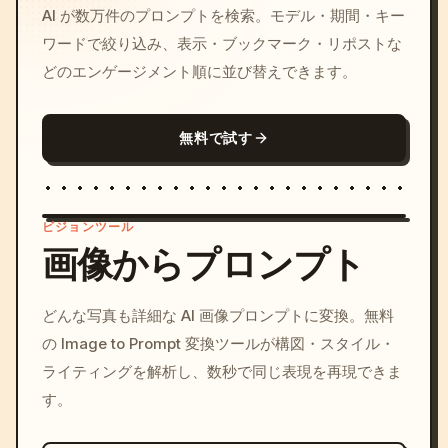
AI が数万件のプロンプトを検索。モデル・期間・キー
ワードで絞り込み、表示・ブックマーク・リポストな
どのエンゲージメント順に並び替えできます。
無料で試す
ビジョンツール
画像からプロンプト
/imagine prompt: cinemati
どんな写真も詳細な AI 画像プロンプトに変換。無料
c, cyberpunk sunset, neon
の Image to Prompt 変換ツールが構図・スタイル・
colors, 8k --v 6.0
ライティングを解析し、数秒で同じ表現を再現できま
す。