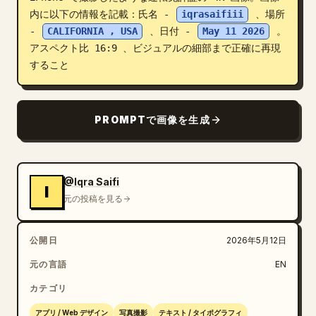
内に以下の情報を記載：氏名 - 
iqrasaifiii
 、場所 
ブログ
- 
CALIFORNIA , USA
 、日付 - 
May 11 2026
 。
アスペクト比 16:9 、ビジュアルの細部まで正確に再現
更新情報
すること
PROMPTで画像を生成
@Iqra Saifi
I
元の投稿を見る
公開日
2026年5月12日
元の言語
EN
カテゴリ
アプリ / Web デザイン
写真撮影
テキスト / タイポグラフィ