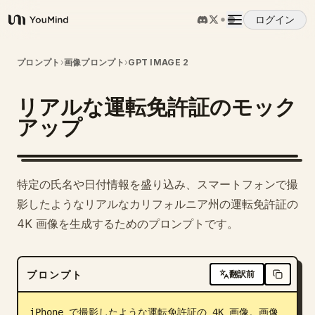
ログイン
YouMind
概要
プロンプト
›
画像プロンプト
›
GPT IMAGE 2
リアルな運転免許証のモック
ユースケース
アップ
スキル
特定の氏名や日付情報を盛り込み、スマートフォンで撮
プロンプト
影したようなリアルなカリフォルニア州の運転免許証の
4K 画像を生成するためのプロンプトです。
料金
プロンプト
翻訳前
ダウンロード
iPhone で撮影したような運転免許証の 4K 画像。画像