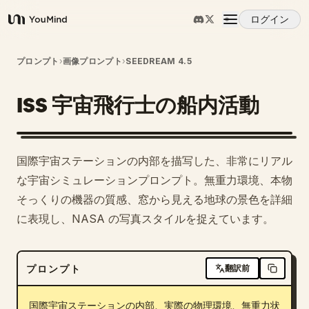
ログイン
YouMind
概要
プロンプト
›
画像プロンプト
›
SEEDREAM 4.5
ISS 宇宙飛行士の船内活動
ユースケース
スキル
国際宇宙ステーションの内部を描写した、非常にリアル
な宇宙シミュレーションプロンプト。無重力環境、本物
プロンプト
そっくりの機器の質感、窓から見える地球の景色を詳細
に表現し、NASA の写真スタイルを捉えています。
料金
プロンプト
翻訳前
ダウンロード
国際宇宙ステーションの内部、実際の物理環境、無重力状