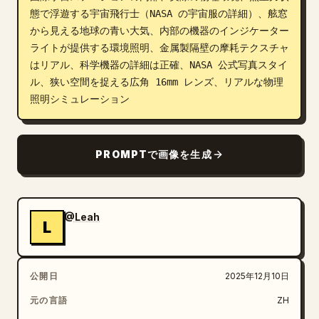
態で浮遊する宇宙飛行士（NASA の宇宙服の詳細）、舷窓
ブログ
から見える地球の青い大気、内部の機器のインジケーター
ライトが提供する環境照明、金属製隔壁の摩耗テクスチャ
はリアル、科学機器の詳細は正確、NASA 公式写真スタイ
更新情報
ル、狭い空間を捉える広角 16mm レンズ、リアルな物理
照明シミュレーション
PROMPTで画像を生成
@Leah
L
公開日
2025年12月10日
元の言語
ZH