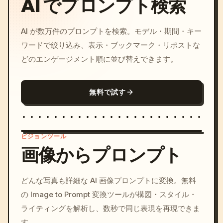
AI でプロンプト検索
AI が数万件のプロンプトを検索。モデル・期間・キー
ワードで絞り込み、表示・ブックマーク・リポストな
どのエンゲージメント順に並び替えできます。
無料で試す
ビジョンツール
画像からプロンプト
/imagine prompt: cinemati
どんな写真も詳細な AI 画像プロンプトに変換。無料
c, cyberpunk sunset, neon
の Image to Prompt 変換ツールが構図・スタイル・
colors, 8k --v 6.0
ライティングを解析し、数秒で同じ表現を再現できま
す。