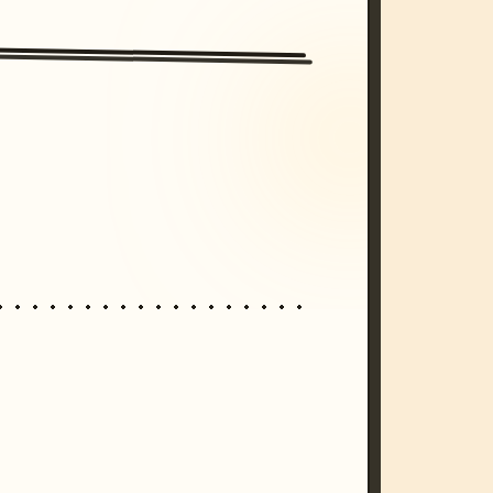
/imagine prompt: cinematic, cyberpunk s
unset, neon colors, 8k --v 6.0