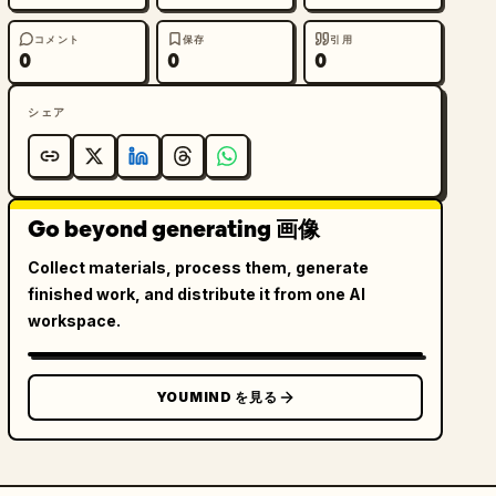
コメント
保存
引用
0
0
0
シェア
Go beyond generating 画像
Collect materials, process them, generate
finished work, and distribute it from one AI
workspace.
YOUMIND を見る