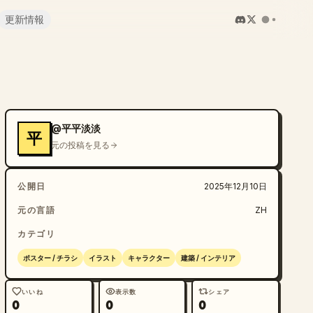
更新情報
@平平淡淡
平
元の投稿を見る
公開日
2025年12月10日
元の言語
ZH
カテゴリ
ポスター / チラシ
イラスト
キャラクター
建築 / インテリア
いいね
表示数
シェア
0
0
0