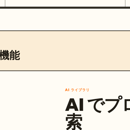
機能
AI ライブラリ
AI で
索