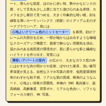
ート。滑らかな肌質、ほのかに赤い頬、艶やかなピンクの
ブログ
唇、そして舌先を少し上唇に当てた遊び心のある表情。カ
メラを少し横目で見つめる、大きく印象的な暗い瞳。顔を
縁取る薄いカーテンバングス（前髪）のミディアム丈のダ
更新情報
ークブラウンヘア。肩には 
心地よいクリーム色のニットセーター
 を着用。顔がフ
レームの大部分を占め、一部が端からはみ出すような極端
なクローズアップ構図で、親密で飾らない雰囲気を演出。
温かみのある低照度の環境光が、肌に柔らかな影と繊細な
ハイライトを作り出す。背景には 
薄暗いアパートの室内
 が広がり、大きなガラス窓の外
にはかすかな街の明かりや反射、ぼやけた家具、浅い被写
界深度が見える。自然なスマホ写真の美学、低照度環境特
有のわずかな粒子感、リアルな肌の質感、映画のようなム
ード、心地よい深夜の雰囲気、本物の SNS 風自撮り、超
高精細、高解像度、背景ボケ、リアルな色合い、ソフトな
フォーカス移行、4K 写真。