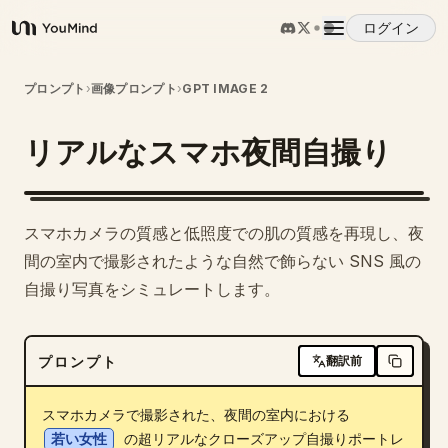
ログイン
YouMind
概要
プロンプト
›
画像プロンプト
›
GPT IMAGE 2
リアルなスマホ夜間自撮り
ユースケース
スキル
スマホカメラの質感と低照度での肌の質感を再現し、夜
間の室内で撮影されたような自然で飾らない SNS 風の
プロンプト
自撮り写真をシミュレートします。
料金
プロンプト
翻訳前
ダウンロード
スマホカメラで撮影された、夜間の室内における 
若い女性
 の超リアルなクローズアップ自撮りポートレ