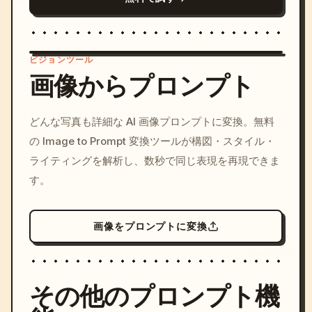
ビジョンツール
画像からプロンプト
/imagine prompt: cinemati
どんな写真も詳細な AI 画像プロンプトに変換。無料
c, cyberpunk sunset, neon
の Image to Prompt 変換ツールが構図・スタイル・
colors, 8k --v 6.0
ライティングを解析し、数秒で同じ表現を再現できま
す。
画像をプロンプトに変換
その他のプロンプト機