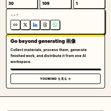
30
109
1
シェア
Go beyond generating 画像
Collect materials, process them, generate
finished work, and distribute it from one AI
workspace.
YOUMIND を見る