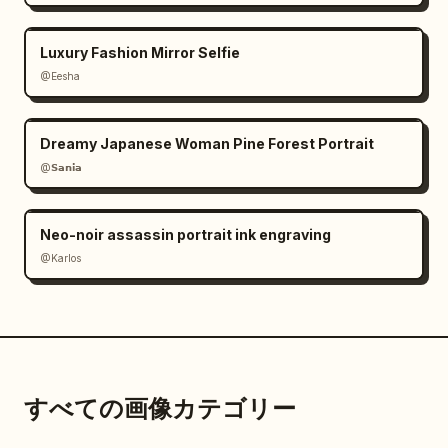
Luxury Fashion Mirror Selfie
@Eesha
Dreamy Japanese Woman Pine Forest Portrait
@𝗦𝗮𝗻𝗶𝗮
Neo-noir assassin portrait ink engraving
@Karlos
すべての画像カテゴリー