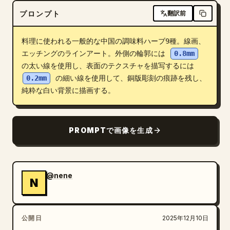
プロンプト
翻訳前
ブログ
料理に使われる一般的な中国の調味料ハーブ9種。線画、
更新情報
エッチングのラインアート。外側の輪郭には 
0.8mm
の太い線を使用し、表面のテクスチャを描写するには 
0.2mm
 の細い線を使用して、銅版彫刻の痕跡を残し、
純粋な白い背景に描画する。
PROMPTで画像を生成
@nene
N
公開日
2025年12月10日