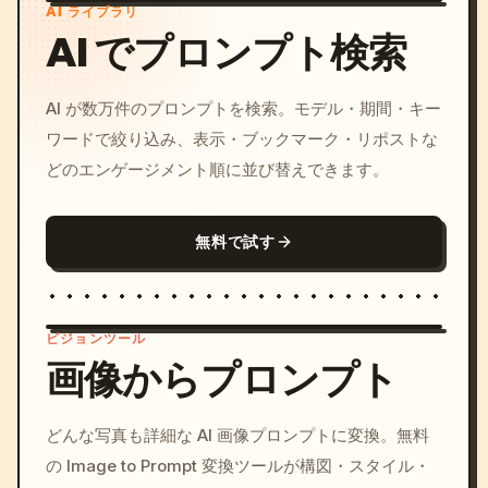
AI ライブラリ
AI でプロンプト検索
AI が数万件のプロンプトを検索。モデル・期間・キー
ワードで絞り込み、表示・ブックマーク・リポストな
どのエンゲージメント順に並び替えできます。
無料で試す
ビジョンツール
画像からプロンプト
/imagine prompt: cinemati
どんな写真も詳細な AI 画像プロンプトに変換。無料
c, cyberpunk sunset, neon
の Image to Prompt 変換ツールが構図・スタイル・
colors, 8k --v 6.0