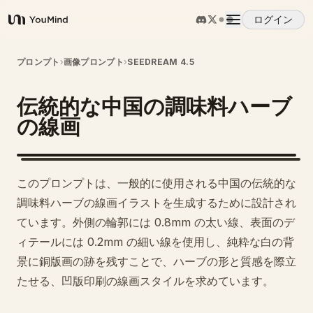
ログイン
YouMind
概要
プロンプト
›
画像プロンプト
›
SEEDREAM 4.5
伝統的な中国の調味料ハーブ
ユースケース
の線画
スキル
このプロンプトは、一般的に使用される中国の伝統的な
プロンプト
調味料ハーブの線画イラストを生成するために設計され
ています。外側の輪郭には 0.8mm の太い線、表面のデ
ィテールには 0.2mm の細い線を使用し、純粋な白の背
料金
景に銅版画の跡を残すことで、ハーブの形と質感を際立
たせる、凹版印刷の線画スタイルを求めています。
ダウンロード