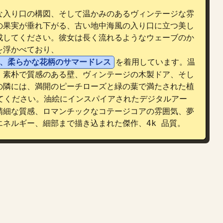
な入り口の構図、そして温かみのあるヴィンテージな雰
の果実が垂れ下がる、古い地中海風の入り口に立つ美し
成してください。彼女は長く流れるようなウェーブのか
を浮かべており、
、柔らかな花柄のサマードレス
を着用しています。温
、素朴で質感のある壁、ヴィンテージの木製ドア、そし
の隣には、満開のピーチローズと緑の葉で満たされた植
てください。油絵にインスパイアされたデジタルアー
精細な質感、ロマンチックなコテージコアの雰囲気、夢
ネルギー、細部まで描き込まれた傑作、4k 品質。