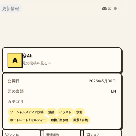
更新情報
@Ali
A
元の投稿を見る
公開日
2026年5月30日
元の言語
EN
カテゴリ
ソーシャルメディア投稿
油絵
イラスト
水彩
ポートレート / セルフィー
動物 / 生き物
風景 / 自然
いいね
表示数
シェア