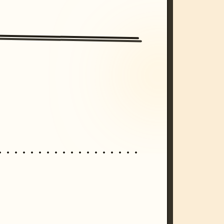
/imagine prompt: cinematic, cyberpunk s
unset, neon colors, 8k --v 6.0