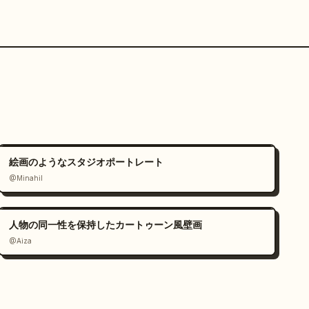
絵画のようなスタジオポートレート
@Minahil
人物の同一性を保持したカートゥーン風壁画
@Aiza