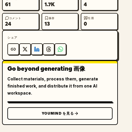
61
1.7K
4
コメント
保存
引用
24
13
0
シェア
Go beyond generating 画像
Collect materials, process them, generate
finished work, and distribute it from one AI
workspace.
YOUMIND を見る