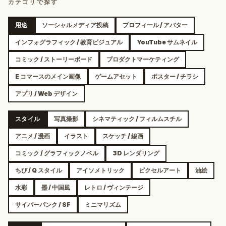
カテゴリで探す
用途
ソーシャルメディア投稿
プロフィール / アバター
インフォグラフィック / 教育ビジュアル
YouTube サムネイル
コミック / ストーリーボード
プロダクトマーケティング
E コマースのメイン画像
ゲームアセット
ポスター / チラシ
アプリ / Web デザイン
スタイル
写真撮影
シネマティック / フィルムスチル
アニメ / 漫画
イラスト
スケッチ / 線画
コミック / グラフィックノベル
3D レンダリング
ちび / Q スタイル
アイソメトリック
ピクセルアート
油絵
水彩
墨 / 中国風
レトロ / ヴィンテージ
サイバーパンク / SF
ミニマリズム