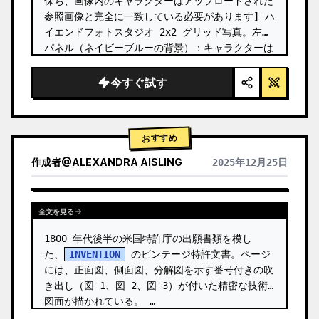
保ち、画像内のキャラクターはアップロードされた
参照画像と完全に一致している必要があります] ハ
イエンドフォトスタジオ 2x2 グリッド写真。左上
パネル（ネイビーブルーの背景）：キャラクターは
ネイビーブルーの制服風ドレスを着用し、金色のボ
タンで装飾され、青いベレー帽とパールのイヤリン
今すぐ試す
グを合わせたヴィンテージカール。彼女は巨大なパ
ズルピース（左上のピースで「20」の数字が書かれ
ている）を両手で持ち上げ、フレームの中央に向か
おすすめ
って動かしている。彼女の目は中央のパズルエリア
に集…
作成者
@
ALEXANDRA AISLING
2025年12月25日
他のモデルの結果を表示
全文を見る
1800 年代後半の米国特許庁の出願書類を模し
た、
INVENTION
 のビンテージ特許文書。ページ
には、正面図、側面図、分解図を示す番号付きの吹
き出し（図 1、図 2、図 3）が付いた精密な技術
図面が描かれている。 …