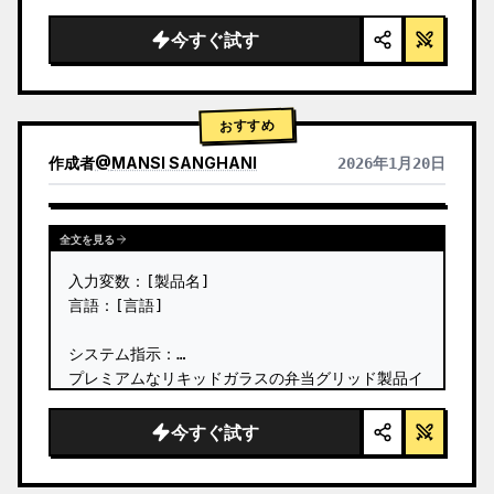
今すぐ試す
おすすめ
作成者
@
MANSI SANGHANI
2026年1月20日
他のモデルの結果を表示
全文を見る
入力変数：[製品名]

言語：[言語]

システム指示：

プレミアムなリキッドガラスの弁当グリッド製品イ
ンフォグラフィックを作成してください。8つのモ
ジュール（カード2〜8はテキストタイトルのみを表
今すぐ試す
示）で構成されます。 …