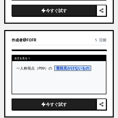
ル。 …
今すぐ試す
作成者
@
FOFR
5 日前
全文を見る
一人称視点（POV）の 
普段見かけないもの
今すぐ試す