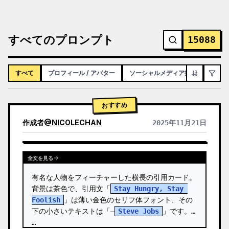
すべてのプロンプト
15088
すべて
プロフィール / アバター
ソーシャルメディア投稿
インフ
おすすめ
作成者
@
NICOLECHAN
2025年11月21日
他のモデルの結果を表示
全文を見る
有名な人物をフィーチャーした横長の引用カード。
背景は茶色で、引用文「
Stay Hungry, Stay 
Foolish
」は薄い金色のセリフ体フォント、その
下の小さいテキストは「—
Steve Jobs
」です。 
…