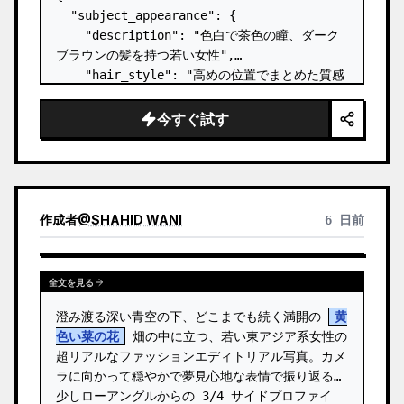
  "subject_appearance": {

    "description": "色白で茶色の瞳、ダーク
ブラウンの髪を持つ若い女性",

    "hair_style": "高めの位置でまとめた質感
のあるトップノットのお団子ヘア、こめかみ周りに
柔らかな後れ毛",

今すぐ試す
    "makeup": "ナチュラルでミニマルなメイ
ク、控えめなリップティント、丁寧に整えられたラ
イトピンクのネイル",

    "expression": "カメラの鏡を真っ直ぐに見
つめる、穏やかで自信に満ちた表情"

作成者
@
SHAHID WANI
6 日前
  },

  "p…
全文を見る
澄み渡る深い青空の下、どこまでも続く満開の 
黄
色い菜の花
 畑の中に立つ、若い東アジア系女性の
超リアルなファッションエディトリアル写真。カメ
ラに向かって穏やかで夢見心地な表情で振り返る、
少しローアングルからの 3/4 サイドプロファイ