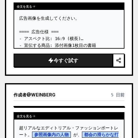
全文を見る
広告画像を生成してください。

==== 広告仕様 ===

- アスペクト比: 16:9 (横長)

- 宣伝する商品: 添付画像1枚目の書籍

- メインのアイキャッチ: 添付画像1枚目の書籍を
立体的に配置

今すぐ試す
- 言語: 日本語

- テイスト: ビジネス書広告

# 含めるテキスト:

- プレヘッドコピー: 【発売約1週間で重版決定】

作成者
@
WEINBERG
5 日前
書籍「
Designing from Zero with AI
」絶賛
発売中。 …
全文を見る
超リアルなエディトリアル・ファッションポートレ
ート。
参照画像内の人物
 が、
都会の滑らかな打