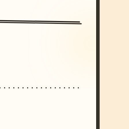
/imagine prompt: cinematic, cyberpunk s
unset, neon colors, 8k --v 6.0