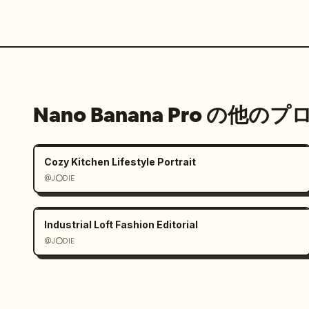
Nano Banana Pro の他の
Cozy Kitchen Lifestyle Portrait
@J⭕DIE
Industrial Loft Fashion Editorial
@J⭕DIE