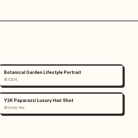
Botanical Garden Lifestyle Portrait
@J⭕DIE
Y2K Paparazzi Luxury Hair Shot
@Simply Ray