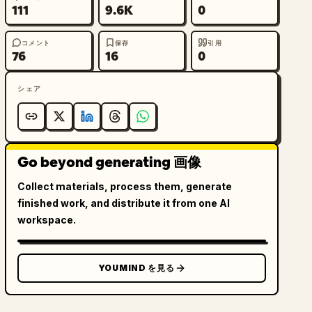
111
9.6K
0
コメント
保存
引用
76
16
0
シェア
Go beyond generating 画像
Collect materials, process them, generate
finished work, and distribute it from one AI
workspace.
YOUMIND を見る