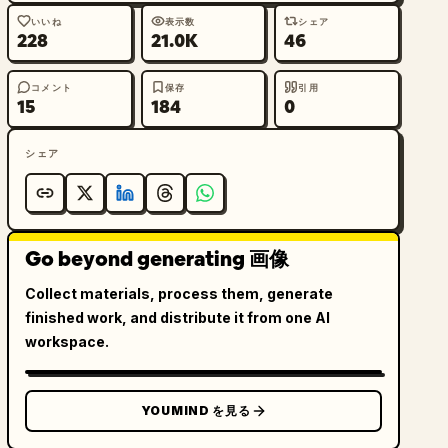
いいね
表示数
シェア
228
21.0K
46
コメント
保存
引用
15
184
0
シェア
Go beyond generating 画像
Collect materials, process them, generate
finished work, and distribute it from one AI
workspace.
YOUMIND を見る