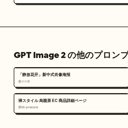
GPT Image 2 の他のプロン
「静放花开」新中式肖像海报
@小小东
禅スタイル 烏龍茶 EC 商品詳細ページ
@Mr.pinecone