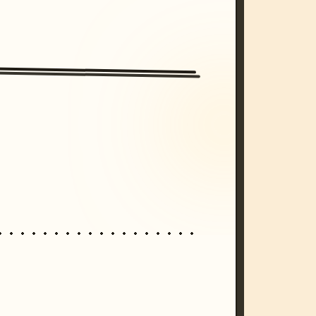
/imagine prompt: cinematic, cyberpunk s
unset, neon colors, 8k --v 6.0