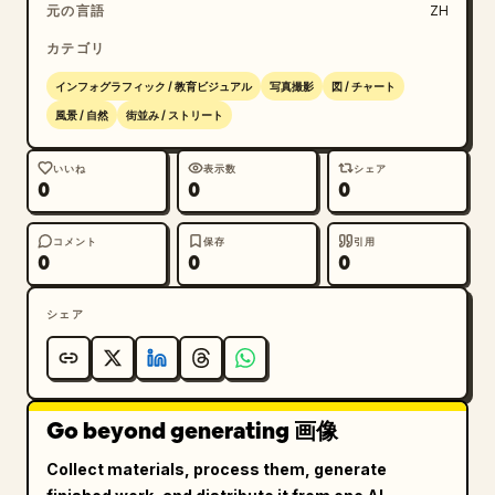
元の言語
ZH
カテゴリ
インフォグラフィック / 教育ビジュアル
写真撮影
図 / チャート
風景 / 自然
街並み / ストリート
いいね
表示数
シェア
0
0
0
コメント
保存
引用
0
0
0
シェア
Go beyond generating 画像
Collect materials, process them, generate