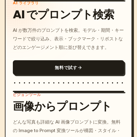
AI ライブラリ
AI でプロンプト検索
AI が数万件のプロンプトを検索。モデル・期間・キー
ワードで絞り込み、表示・ブックマーク・リポストな
どのエンゲージメント順に並び替えできます。
無料で試す
ビジョンツール
画像からプロンプト
/imagine prompt: cinemati
どんな写真も詳細な AI 画像プロンプトに変換。無料
c, cyberpunk sunset, neon
の Image to Prompt 変換ツールが構図・スタイル・
colors, 8k --v 6.0