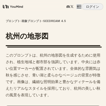
ログイン
YouMind
概要
プロンプト
›
画像プロンプト
›
SEEDREAM 4.5
杭州の地形図
ユースケース
スキル
このプロンプトは、杭州の地形図を生成するために使用
され、植生地域と都市部を強調しています。中央には赤
プロンプト
い位置マーカーが配置されています。全体的な雰囲気は
秋を感じさせ、青い湖と柔らかなベージュの背景が特徴
です。画像は、繊細な照明効果と豊かなディテールを備
料金
えたリアルなスタイルを採用しており、杭州の美しい秋
の風景を表現しています。
ダウンロード