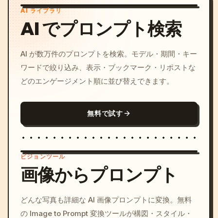
AI ライブラリ
AI でプロンプト検索
AI が数万件のプロンプトを検索。モデル・期間・キー
ワードで絞り込み、表示・ブックマーク・リポストな
どのエンゲージメント順に並び替えできます。
無料で試す
ビジョンツール
画像からプロンプト
/imagine prompt: cinemati
どんな写真も詳細な AI 画像プロンプトに変換。無料
c, cyberpunk sunset, neon
の Image to Prompt 変換ツールが構図・スタイル・
colors, 8k --v 6.0