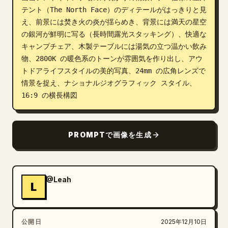
テント（The North Face）のディテールがはっきりと見
ブログ
え、前景には焚き火の炎が揺らめき、背景には満天の星空
の銀河が鮮明に写る（長時間露光スタッキング）、快適な
キャンプチェア、木製テーブルには湯気の立つ温かい飲み
更新情報
物、2800K の暖色系のトーンが雰囲気を作り出し、アウ
トドアライフスタイルの美的写真、24mm の広角レンズで
情景を捉え、ナショナルジオグラフィック スタイル、
16:9 の横長構図
PROMPTで画像を生成
@Leah
L
公開日
2025年12月10日