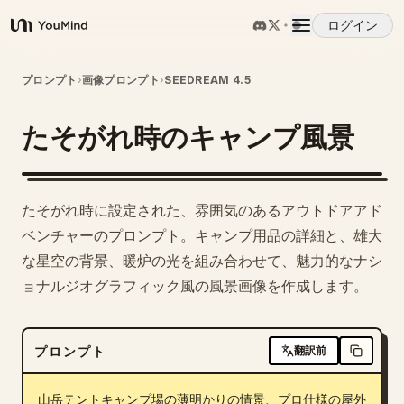
ログイン
YouMind
概要
プロンプト
›
画像プロンプト
›
SEEDREAM 4.5
たそがれ時のキャンプ風景
ユースケース
スキル
たそがれ時に設定された、雰囲気のあるアウトドアアド
ベンチャーのプロンプト。キャンプ用品の詳細と、雄大
プロンプト
な星空の背景、暖炉の光を組み合わせて、魅力的なナシ
ョナルジオグラフィック風の風景画像を作成します。
料金
プロンプト
翻訳前
ダウンロード
山岳テントキャンプ場の薄明かりの情景、プロ仕様の屋外