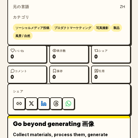
元の言語
ZH
カテゴリ
ソーシャルメディア投稿
プロダクトマーケティング
写真撮影
製品
風景 / 自然
いいね
表示数
シェア
0
0
0
コメント
保存
引用
0
0
0
シェア
Go beyond generating 画像
Collect materials, process them, generate