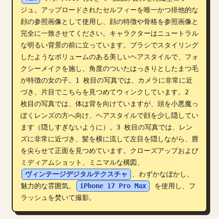
ジュ。アップロードされたセルフィーを唯一かつ排他的な
ブログ
顔の参照画像として使用し、顔の特徴や骨格を参照画像と
完全に一致させてください。キャラクターはニュートラル
更新情報
な明るい背景の前に立っています。ブラシでスタイリング
したようなボリュームのある美しいヘアスタイルで、フォ
クシーメイクを施し、角度のついたはっきりとしたまつ毛
が特徴の女の子。1 枚目の写真では、カメラに非常に近
づき、片目でこちらを見つめてウィンクしています。2 
枚目の写真では、体は背を向けていますが、頭を小悪魔っ
ぽくレンズの方へ向け、ヘアスタイルで顔を少し隠してい
ます（隠しすぎないように）。3 枚目の写真では、レン
ズに非常に近づき、髪を横に流して左目を隠しながら、唇
を尖らせて正面を見つめています。クローズアップおよび
ミディアムショット、ミニマルな構図、
ヴィンテージデジタルテクスチャ
、わずかなぼかし、
魅力的な雰囲気。
iPhone 17 Pro Max
 を使用し、フ
ラッシュを焚いて撮影。