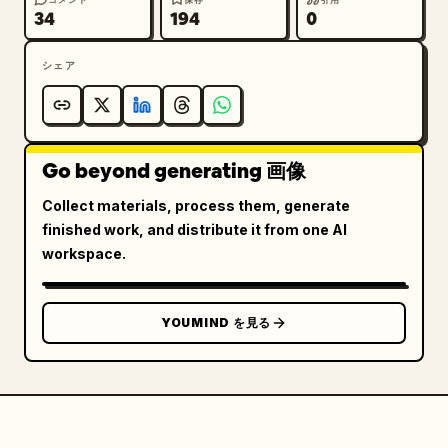
34
194
0
シェア
Go beyond generating 画像
Collect materials, process them, generate
finished work, and distribute it from one AI
workspace.
YOUMIND を見る