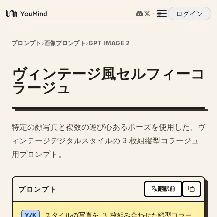
ログイン
YouMind
概要
プロンプト
›
画像プロンプト
›
GPT IMAGE 2
ヴィンテージ風セルフィーコ
ユースケース
ラージュ
スキル
特定の顔写真と複数の遊び心あるポーズを使用した、ヴ
プロンプト
ィンテージデジタルスタイルの 3 枚組縦型コラージュ
用プロンプト。
料金
プロンプト
翻訳前
ダウンロード
YZK
 スタイルの写真を 3 枚組み合わせた縦型コラー