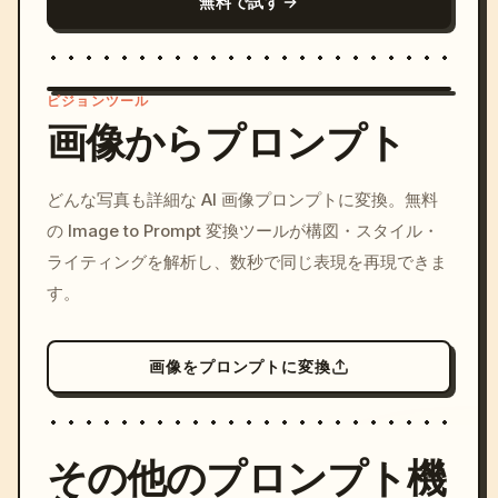
無料で試す
ビジョンツール
画像からプロンプト
/imagine prompt: cinemati
どんな写真も詳細な AI 画像プロンプトに変換。無料
c, cyberpunk sunset, neon
の Image to Prompt 変換ツールが構図・スタイル・
colors, 8k --v 6.0
ライティングを解析し、数秒で同じ表現を再現できま
す。
画像をプロンプトに変換
その他のプロンプト機